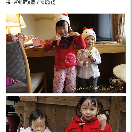
襪+運動鞋)(造型帽選配)