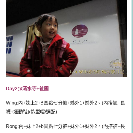
Day2@清水寺+祉園
Wing:內+姊上2+B圓點七分褲+姊外1+姊外2。(內搭褲+長
襪+運動鞋)(造型帽/選配)
Rong:內+妹上2+b圓點七分褲+妹外1+妹外2。(內搭褲+長