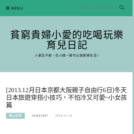
Skip
MENU
to
content
貧窮貴婦小愛的吃喝玩樂
育兒日記
人窮志不窮，花小錢一樣可以過貴婦生活!!
[2013.12月日本京都大阪親子自由行6日]冬天
日本旅遊穿搭小技巧，不怕冷又可愛~小女孩
篇
玩@日本
AIWEI047
2014-11-16