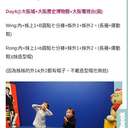
Day4@大阪城+大阪歷史博物館+大阪電視台(雨)
Wing:內+姊上1+B圓點七分褲+姊外1+姊外2。(長襪+運動
鞋)
Rong:內+妹上1+b圓點七分褲+妹外1+妹外2。(長襪+運動
鞋)(妹造型帽)
(因為姊姊的外1&外2都有帽子，不戴造型帽也無妨)