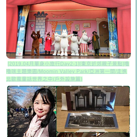
[2019.04月單身小旅行Day2-1][東京近郊親子景點]嚕
嚕咪主題樂園/Moomin Valley Park/亞洲第一間/走進
北歐風童話世界之中(戶外設施篇)