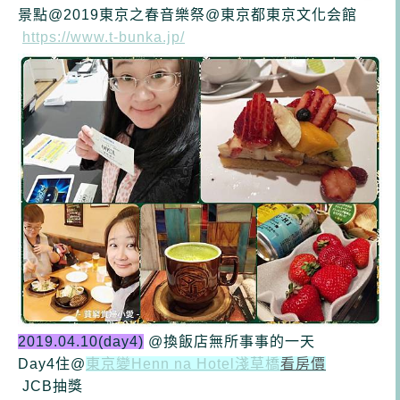
景點@2019東京之春音樂祭@東京都東京文化会館
https://www.t-bunka.jp/
2019.04.10(day4)
@換飯店無所事事的一天
Day4住@
東京變Henn na Hotel淺草橋
看房價
JCB抽獎