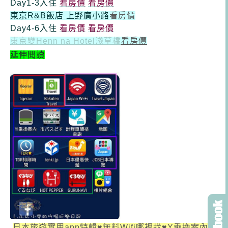
Day1-3入住
看房價
看房價
東京R&B飯店 上野廣小路
看房價
Day4-6入住
看房價
看房價
東京變Henn na Hotel淺草橋
看房價
延伸閱讀
日本旅遊實用app特輯♥無料Wifi哪裡找♥Y乘換案內★