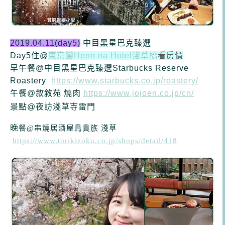
2019.04.11(day5)
中目黑星巴克臻選
Day5住@
東京變Henn na Hotel淺草橋
看房價
早午
餐@
中目黑星巴克臻選Starbucks Reserve
Roastery
https://www.starbucks.co.jp/roastery/
午餐@敘敘苑 燒肉
https://www.jojoen.co.jp/cn/
景點@夜訪淺草寺雷門
晚
餐@串燒居酒屋鳥貴族 淺草
https://www.torikizoku.co.jp/shops/detail/418