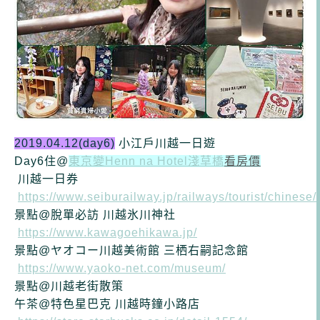
2019.04.12(day6)
小江戶川越一日遊
Day6住@
東京變Henn na Hotel淺草橋
看房價
川越一日券
https://www.seiburailway.jp/railways/tourist/chinese
景點@脫單必訪 川越氷川神社
https://www.kawagoehikawa.jp/
景點@
ヤオコー川越美術館 三栖右嗣記念館
https://www.yaoko-net.com/museum/
景點@川越老街散策
午茶
@特色星巴克 川越時鐘小路店