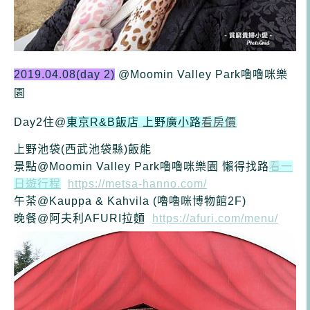
2019.04.08(day 2)
@Moomin Valley Park嚕嚕咪樂
園
Day2住@
東京R&B飯店 上野廣小路
看房價
上野
池袋(西武池袋縣)
飯能
景點@
Moomin Valley Park嚕嚕咪樂園
懶得找路
看一
日遊行程
https://metsa-hanno.com/
午茶
@Kauppa & Kahvila (嚕嚕咪博物館2F)
晚餐@阿夫利AFURI拉麵
https://afuri.com/menu/