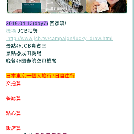
2019.04.13(day7)
回家囉!!
機場
JCB抽獎
http://www.jcb.tw/campaign/lucky_draw.html
景點@JCB貴賓室
景點
@成田機場
晚餐@國泰航空飛機餐
日本東京一個人旅行7
日
自由行
交通篇
餐廳篇
點心篇
飯店篇