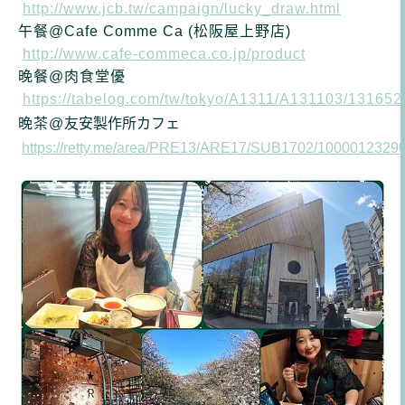
http://www.jcb.tw/campaign/lucky_draw.html
午
餐@
Cafe Comme Ca (松阪屋上野店)
http://www.cafe-commeca.co.jp/product
晚餐@肉食堂優
https://tabelog.com/tw/tokyo/A1311/A131103/131652
晚茶@
友安製作所カフェ
https://retty.me/area/PRE13/ARE17/SUB1702/10000123290