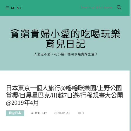
Skip
MENU
to
content
貧窮貴婦小愛的吃喝玩樂
育兒日記
人窮志不窮，花小錢一樣可以過貴婦生活!!
日本東京一個人旅行@嚕嚕咪樂園/上野公園
賞櫻/目黑星巴克/川越7日遊/行程規畫大公開
@2019年4月
玩@日本
AIWEI047
2020-01-12
1