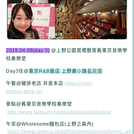
2019.04.09(day 3)
@上野公園賞櫻散策
舊東京音樂學
校奏樂堂
Day3住@
東京R&B飯店 上野廣小路
看房價
午餐@豬排老店 井泉本店
https://isen-
honten.gorp.jp/
景點@舊東京音樂學校奏樂堂
http://www.taitocity.net/zaidan/sougakudou/
午茶
@Wholesome麵包店(上野之森內)
https://www.lotteria.jp/pdf/jp/store/storage/lueno_