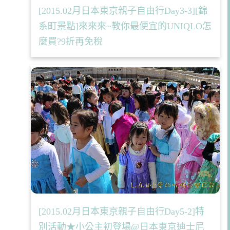
[2015.02月日本東京親子自由行Day3-3][錦
系町景點]來來來~教你最便宜的UNIQLO怎
麼買?9折再免稅
[2015.02月日本東京親子自由行Day5-2]特
別活動★小公主初登場@日本東京迪士尼