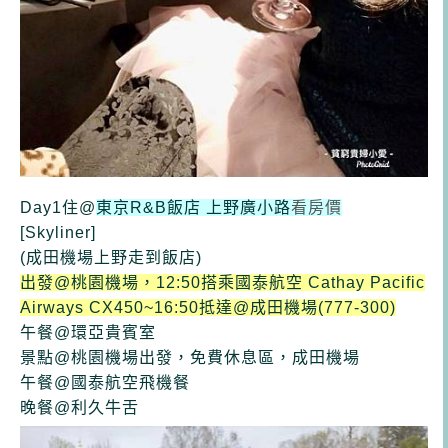
Day1住@
東京R&B飯店 上野廣小路
看房價
[Skyliner]
(成田機場
上野
走到飯店)
出發@桃園機場，12:50搭乘國泰航空 Cathay Pacific
Airways CX450~16:50抵達@成田機場(777-300)
午
餐@環亞貴賓室
景點@桃園機場出發，免費休息區，成田機場
午餐@國泰航空飛機餐
晚餐@利久牛舌