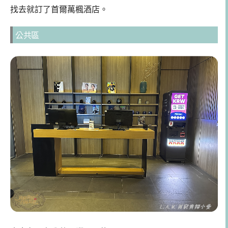
找去就訂了首爾萬楓酒店。
公共區