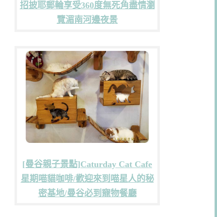
招披耶郵輪享受360度無死角盡情瀏
覽湄南河邊夜景
[曼谷親子景點]Caturday Cat Cafe
星期喵貓咖啡/歡迎來到喵星人的秘
密基地/曼谷必到寵物餐廳