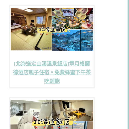
[北海道定山溪溫泉飯店]章月格蘭
德酒店親子住宿。免費蜂蜜下午茶
吃到飽