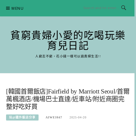
Skip
MENU
to
content
貧窮貴婦小愛的吃喝玩樂
育兒日記
人窮志不窮，花小錢一樣可以過貴婦生活!!
[韓國首爾飯店]Fairfield by Marriott Seoul/首爾
萬楓酒店/機場巴士直達/近車站/附近商圈完
整好吃好買
玩@國外飯店分享
AIWEI047
2025-04-20