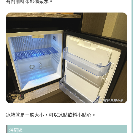
有附咖啡茶跟礦泉水。
冰箱就是ㄧ般大小，可以冰點飲料小點心。
浴廁區