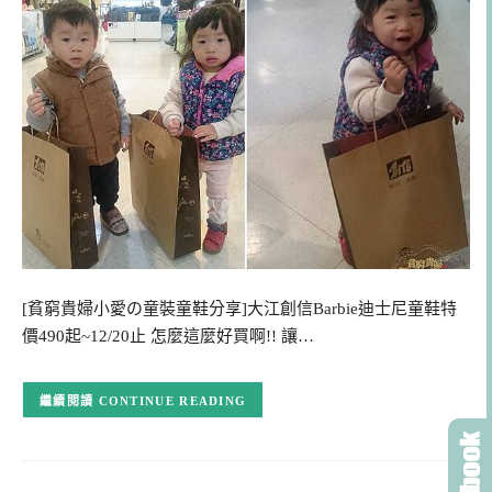
[貧窮貴婦小愛の童裝童鞋分享]大江創信Barbie迪士尼童鞋特
價490起~12/20止 怎麼這麼好買啊!! 讓…
CONTINUE READING