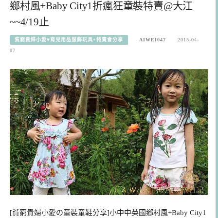
鄉村風+Baby City1折瘋狂童裝特賣@大江
~~4/19止
貧窮貴婦小愛♥育兒用品服飾玩具+特賣會分享
AIWEI047
2015-04-
07
[貧窮貴婦小愛の童裝童鞋分享]小中中英國鄉村風+Baby City1