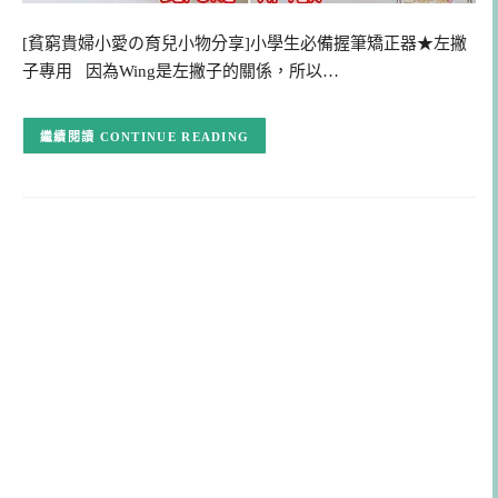
[貧窮貴婦小愛の育兒小物分享]小學生必備握筆矯正器★左撇
子專用 因為Wing是左撇子的關係，所以…
CONTINUE READING