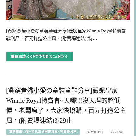
[貧窮貴婦小愛の童裝童鞋分享]薇妮皇家Winnie Royal特賣會
戰利品，百元打造公主風，(附賣場連結)(特…
CONTINUE READING
[貧窮貴婦小愛の童裝童鞋分享]薇妮皇家
Winnie Royal特賣會~天哪!!!沒天理的超低
價，老闆瘋了，大家快搶購，百元打造公主
風，(附賣場連結)3/29止
貧窮貴婦小愛♥育兒用品服飾玩具+特賣會分享
AIWEI047
2015-03-