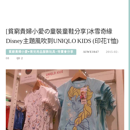
[貧窮貴婦小愛の童裝童鞋分享]冰雪奇緣
Disney主題風吹到UNIQLO KIDS (印花T恤)
貧窮貴婦小愛♥育兒用品服飾玩具+特賣會分享
AIWEI047
2015-02-
08
2