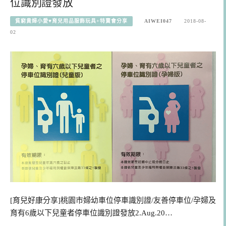
位識別證發放
貧窮貴婦小愛♥育兒用品服飾玩具+特賣會分享
AIWEI047
2018-08-
02
[育兒好康分享]桃園市婦幼車位停車識別證/友善停車位/孕婦及
育有6歲以下兒童者停車位識別證發放2.Aug.20…