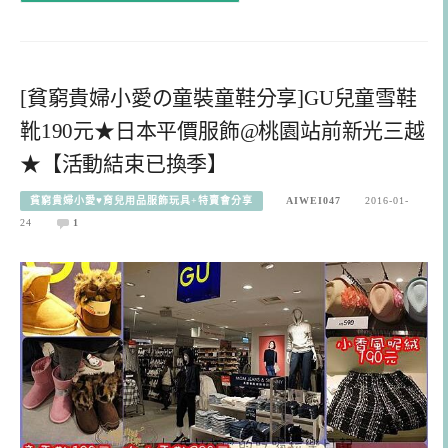
[貧窮貴婦小愛の童裝童鞋分享]GU兒童雪鞋
靴190元★日本平價服飾@桃園站前新光三越
★【活動結束已換季】
貧窮貴婦小愛♥育兒用品服飾玩具+特賣會分享
AIWEI047
2016-01-
24
1