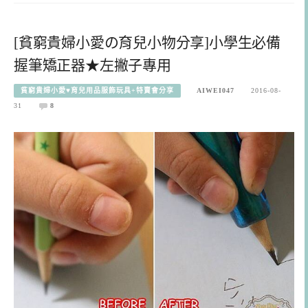
[貧窮貴婦小愛の育兒小物分享]小學生必備
握筆矯正器★左撇子專用
貧窮貴婦小愛♥育兒用品服飾玩具+特賣會分享
AIWEI047
2016-08-
31
8