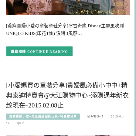
[貧窮貴婦小愛の童裝童鞋分享]冰雪奇緣 Disney主題風吹到
UNIQLO KIDS(印花T恤) 沒錯!!風靡…
CONTINUE READING
[小愛媽買の童裝分享]貴婦風必備小中中+精
典泰迪特賣會@大江購物中心~添購過年新衣
趁現在~2015.02.08止
貧窮貴婦小愛♥育兒用品服飾玩具+特賣會分享
AIWEI047
2015-01-
14
2