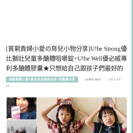
[貧窮貴婦小愛の育兒小物分享]U!be Strong優
比獅壯兒童多醣體咀嚼錠+U!be Well優必威專
利多醣體膠囊★只想給自己跟孩子們最好的
貧窮貴婦小愛♥育兒用品服飾玩具+特賣會分享
AIWEI047
2017-03-
09