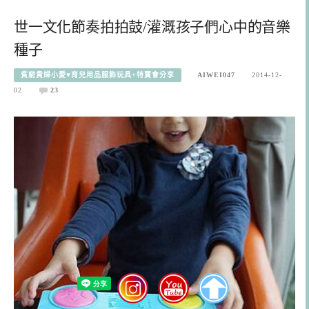
世一文化節奏拍拍鼓/灌溉孩子們心中的音樂
種子
貧窮貴婦小愛♥育兒用品服飾玩具+特賣會分享
AIWEI047
2014-12-
02
23