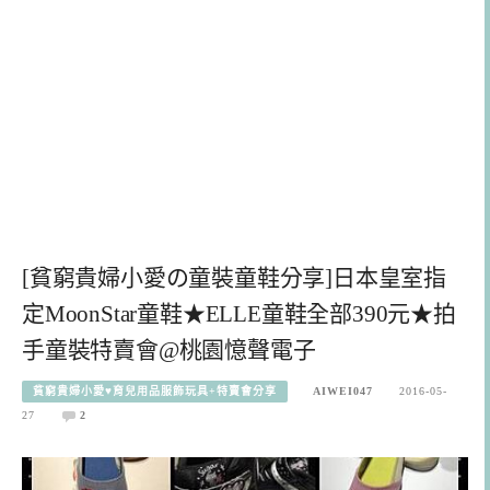
[貧窮貴婦小愛の童裝童鞋分享]日本皇室指
定MoonStar童鞋★ELLE童鞋全部390元★拍
手童裝特賣會@桃園憶聲電子
貧窮貴婦小愛♥育兒用品服飾玩具+特賣會分享
AIWEI047
2016-05-
27
2