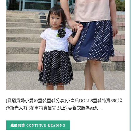
[貧窮貴婦小愛の童裝童鞋分享]小皇后DOLLS童鞋特賣390起
@新光大有 (花車特賣售完即止) 蓉蓉衣服為薇妮…
CONTINUE READING