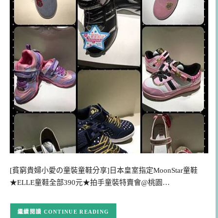
[貧窮貴婦小愛の童裝童鞋分享]日本皇室指定MoonStar童鞋
★ELLE童鞋全部390元★拍手童裝特賣會@桃園…
CONTINUE READING