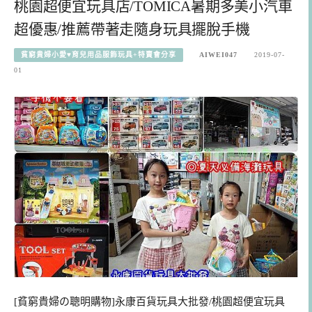
桃園超便宜玩具店/TOMICA暑期多美小汽車
超優惠/推薦帶著走隨身玩具擺脫手機
貧窮貴婦小愛♥育兒用品服飾玩具+特賣會分享
AIWEI047
2019-07-
01
[貧窮貴婦の聰明購物]永康百貨玩具大批發/桃園超便宜玩具