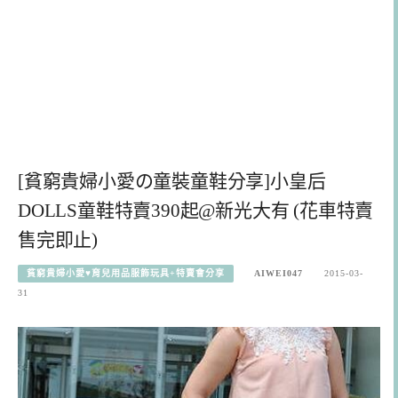
[貧窮貴婦小愛の童裝童鞋分享]小皇后
DOLLS童鞋特賣390起@新光大有 (花車特賣
售完即止)
貧窮貴婦小愛♥育兒用品服飾玩具+特賣會分享
AIWEI047
2015-03-
31