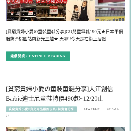
[貧窮貴婦小愛の童裝童鞋分享]GU兒童雪靴190元★日本平價
服飾@桃園站前新光三越★ 天哪!!今天走在街上居然…
CONTINUE READING
[貧窮貴婦小愛の童裝童鞋分享]大江創信
Barbie迪士尼童鞋特價490起~12/20止
貧窮貴婦小愛♥育兒用品服飾玩具+特賣會分享
AIWEI047
2015-12-
07