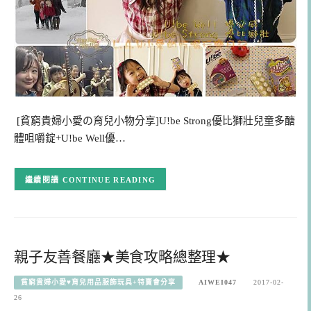
[貧窮貴婦小愛の育兒小物分享]U!be Strong優比獅壯兒童多醣
體咀嚼錠+U!be Well優…
CONTINUE READING
親子友善餐廳★美食攻略總整理★
貧窮貴婦小愛♥育兒用品服飾玩具+特賣會分享
AIWEI047
2017-02-
26