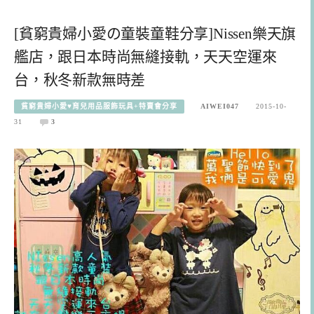
[貧窮貴婦小愛の童裝童鞋分享]Nissen樂天旗
艦店，跟日本時尚無縫接軌，天天空運來
台，秋冬新款無時差
貧窮貴婦小愛♥育兒用品服飾玩具+特賣會分享
AIWEI047
2015-10-
31
3