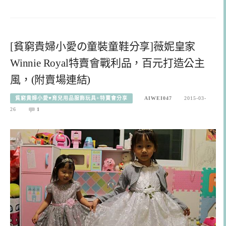
[貧窮貴婦小愛の童裝童鞋分享]薇妮皇家
Winnie Royal特賣會戰利品，百元打造公主
風，(附賣場連結)
貧窮貴婦小愛♥育兒用品服飾玩具+特賣會分享
AIWEI047
2015-03-
26
1