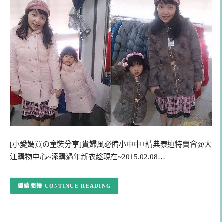
[小愛媽買の童裝分享]貴婦風必備小中中+精典泰迪特賣會@大
江購物中心~添購過年新衣趁現在~2015.02.08…
CONTINUE READING