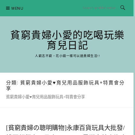
Skip
MENU
to
content
貧窮貴婦小愛的吃喝玩樂
育兒日記
人窮志不窮，花小錢一樣可以過貴婦生活!!
分類:
貧窮貴婦小愛♥育兒用品服飾玩具+特賣會分
享
貧窮貴婦小愛♥育兒用品服飾玩具+特賣會分享
[貧窮貴婦の聰明購物]永康百貨玩具大批發/