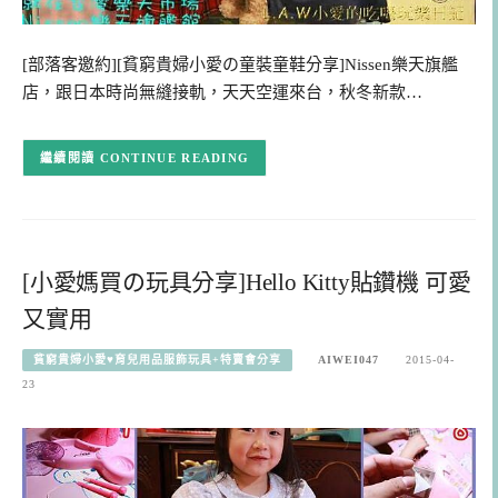
[部落客邀約][貧窮貴婦小愛の童裝童鞋分享]Nissen樂天旗艦
店，跟日本時尚無縫接軌，天天空運來台，秋冬新款…
CONTINUE READING
[小愛媽買の玩具分享]Hello Kitty貼鑽機 可愛
又實用
貧窮貴婦小愛♥育兒用品服飾玩具+特賣會分享
AIWEI047
2015-04-
23