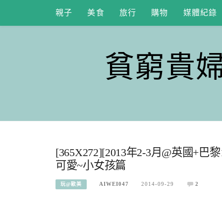
Skip
親子
美食
旅行
購物
媒體紀錄
to
content
貧窮貴
[365X272][2013年2-3月@
可愛~小女孩篇
AIWEI047
2014-09-29
2
玩@歐美