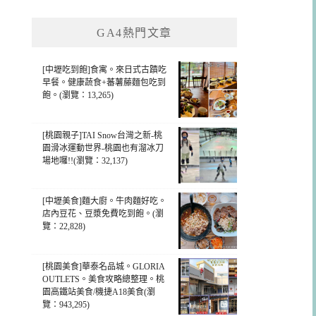
GA4熱門文章
[中壢吃到飽]食寓。來日式古蹟吃
早餐。健康蔬食+蕃薯藤麵包吃到
飽。(瀏覽：13,265)
[桃園親子]TAI Snow台灣之新-桃
園滑冰運動世界-桃園也有溜冰刀
場地囉!!(瀏覽：32,137)
[中壢美食]麵大廚。牛肉麵好吃。
店內豆花、豆漿免費吃到飽。(瀏
覽：22,828)
[桃園美食]華泰名品城。GLORIA
OUTLETS。美食攻略總整理。桃
園高鐵站美食/機捷A18美食(瀏
覽：943,295)