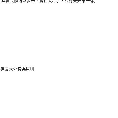
!!其實長褲可以多帶，實在太冷了，只好天天穿一樣)
塞進去大外套為原則