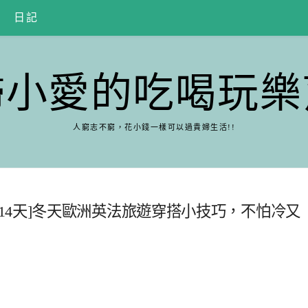
日記
婦小愛的吃喝玩樂
人窮志不窮，花小錢一樣可以過貴婦生活!!
英國+巴黎14天]冬天歐洲英法旅遊穿搭小技巧，不怕冷又