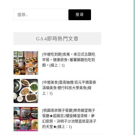
搜
尋
關
鍵
GA4即時熱門文章
字:
[中壢吃到飽]食寓。來日式古蹟吃
早餐。健康蔬食+蕃薯藤麵包吃到
飽。(線上：1)
[中壢美食]雲南妯娌/百元平價雲泰
滇緬美食/健行科技大學美食(線
上：1)
[桃園南崁親子餐廳]樂奇願望親子
餐廳★超瘋狂2樓旋轉溜滑梯，夢
幻廚房，決明子沙池簡直就是孩子
的天堂★(線上：1)