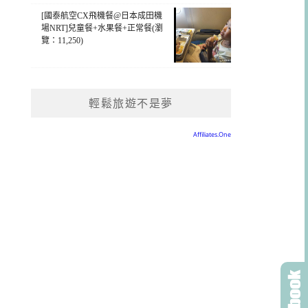
[國泰航空CX飛機餐@日本成田機
場NRT]兒童餐+水果餐+正常餐(瀏
覽：11,250)
輕鬆旅遊不是夢