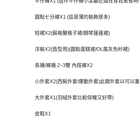
牛仔褲X1 (這件牛仔褲小潔最近還在穿
真是省啊
圓點七分褲X1 (這是薄的裝飾居多)
短裙X2(蘇格蘭格子裙/鋼琴蓬蓬裙)
洋裝X2(造型用)(圓點蛋糕裙/OL風灰色紗裙)
長襪/褲襪 2~3雙 內搭褲X2
小外套X2(西裝外套/運動外套)此類外套以可以
大外套X1(羽絨外套比較保暖又好帶)
皮鞋X1