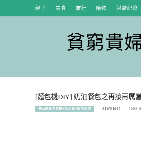
Skip
親子
美食
旅行
購物
媒體紀錄
to
content
貧窮貴
[麵包機DIY] 奶油餐包之再接再厲
AIWEI047
2008-
樂@輕鬆下廚趣♥點心篇♥親子烘焙