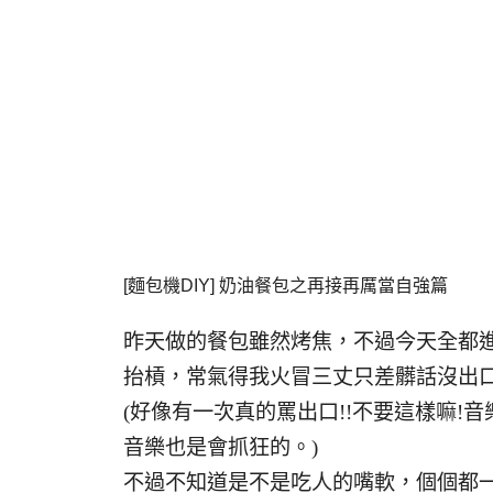
[麵包機DIY] 奶油餐包之再接再厲當自強篇
昨天做的餐包雖然烤焦，不過今天全都
抬槓，常氣得我火冒三丈只差髒話沒出
(好像有一次真的罵出口!!不要這樣嘛
音樂也是會抓狂的。)
不過不知道是不是吃人的嘴軟，個個都