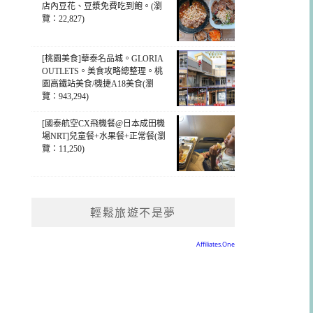
店內豆花、豆漿免費吃到飽。(瀏
覽：22,827)
[桃園美食]華泰名品城。GLORIA
OUTLETS。美食攻略總整理。桃
園高鐵站美食/機捷A18美食(瀏
覽：943,294)
[國泰航空CX飛機餐@日本成田機
場NRT]兒童餐+水果餐+正常餐(瀏
覽：11,250)
輕鬆旅遊不是夢