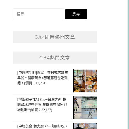
搜
尋
關
鍵
GA4即時熱門文章
字:
GA4熱門文章
[中壢吃到飽]食寓。來日式古蹟吃
早餐。健康蔬食+蕃薯藤麵包吃到
飽。(瀏覽：13,261)
[桃園親子]TAI Snow台灣之新-桃
園滑冰運動世界-桃園也有溜冰刀
場地囉!!(瀏覽：32,137)
[中壢美食]麵大廚。牛肉麵好吃。