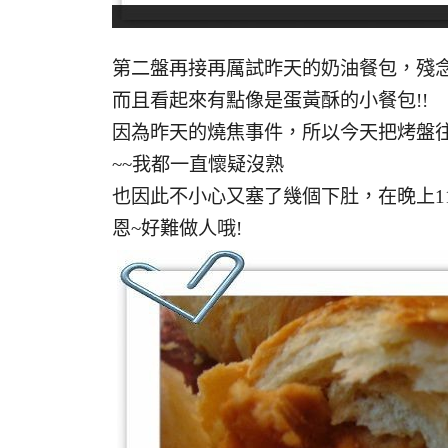
第二盤再接再厲試昨天的奶油餐包，殘念~
而且看起來有點像是蛋黃酥的小餐包!!
因為昨天的燒焦事件，所以今天把烤盤
~~我都一直懷疑沒熟
也因此不小心又塞了幾個下肚，在晚上11
恩~好難做人哦!