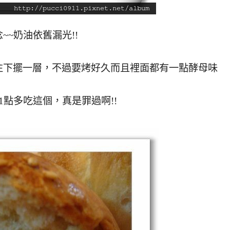
~奶油依舊漏光!!
往下擺一層，不過要烤好久而且裡面都有一點酵母味
點多吃這個，真是罪過啊!!