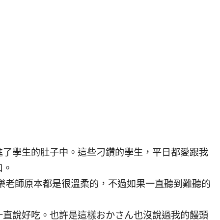
進了學生的肚子中。這些刁鑽的學生，平日都愛跟我
口。
!音樂老師原本都是很溫柔的，不過如果一直聽到難聽的
一直說好吃。也許是這樣おかさん也沒說過我的饅頭