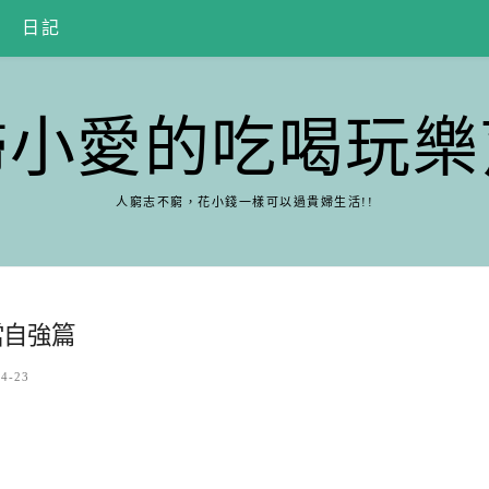
日記
婦小愛的吃喝玩樂
人窮志不窮，花小錢一樣可以過貴婦生活!!
當自強篇
04-23