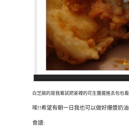
白芝麻的是我嘗試把家裡的花生醬擺進去包包看，
唉!!希望有朝一日我也可以做好爆漿奶
食譜: