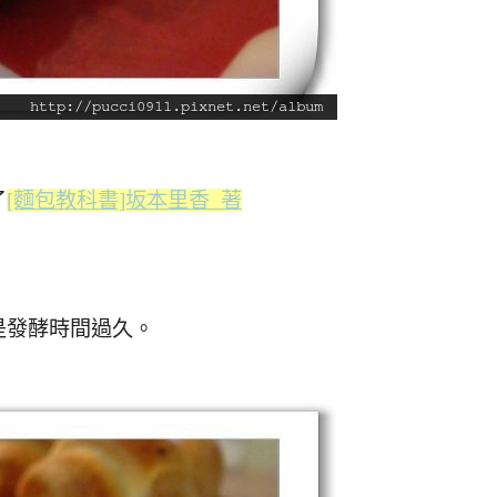
了
[麵包教科書]坂本里香 著
是發酵時間過久。