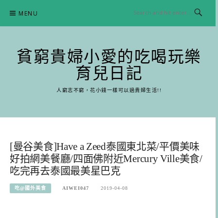
Skip
MENU
to
content
貧窮貴婦小愛的吃喝玩樂
育兒日記
人窮志不窮，花小錢一樣可以過貴婦生活!!
[曼谷美食]Have a Zeed泰國東北菜/平價美味
好拍網美餐廳/四面佛附近Mercury Ville美食/
吃完再去泰國最美星巴克
吃@國外美食
AIWEI047
2019-04-08