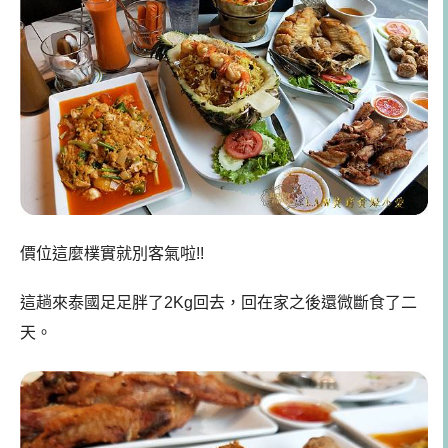
價位這麼樸實就別客氣啦!!
這趟來泰國足足胖了2Kg回去，回在家之後還微斷食了二
天。