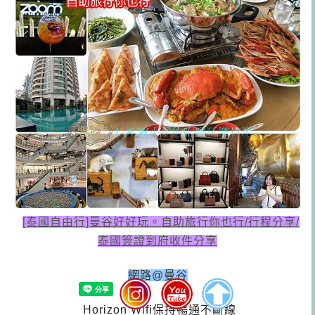
[泰國自由行]曼
谷好好玩。自助旅行你也行/行程分享/
泰國簽證到府收件分享
網路@曼谷
Horizon Wifi保持暢通不斷線