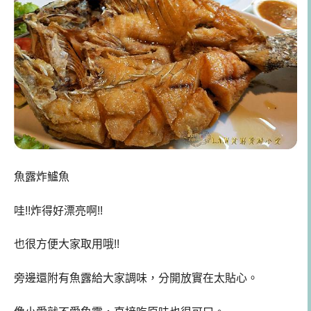
魚露炸鱸魚
哇!!炸得好漂亮啊!!
也很方便大家取用哦!!
旁邊還附有魚露給大家調味，分開放實在太貼心。