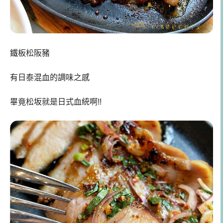
鐵板松阪豬
有日泰混血的調味之感
畢竟松坂就是日式血統啊!!