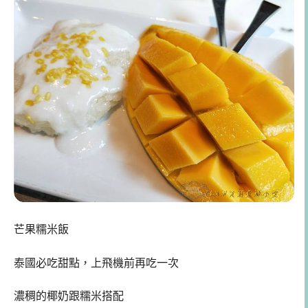
芒果糯米飯
泰國必吃甜點，上飛機前再吃一次
濃稠的椰奶跟糯米搭配