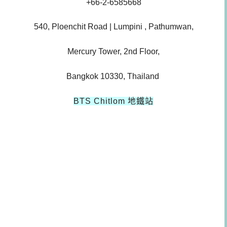
+66-2-6585668
540, Ploenchit Road | Lumpini , Pathumwan,
Mercury Tower, 2nd Floor,
Bangkok 10330, Thailand
BTS Chitlom
地鐵站