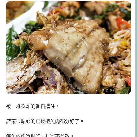
被一堆酥炸的香料擋住。
店家很貼心的已經把魚肉都分好了。
鱸魚的肉質很好，扎實不會散。