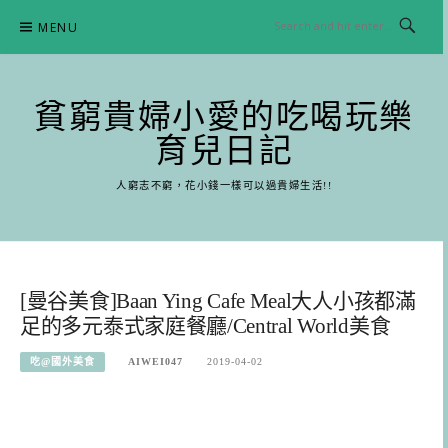
Skip
MENU
to
content
貧窮貴婦小愛的吃喝玩樂
育兒日記
人窮志不窮，花小錢一樣可以過貴婦生活!!
[曼谷美食]Baan Ying Cafe Meal大人小孩都滿
足的多元泰式家庭餐廳/Central World美食
吃@國外美食
AIWEI047
2019-04-02