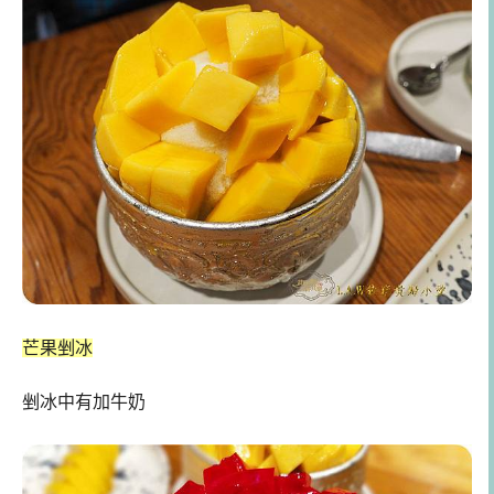
芒果剉冰
剉冰中有加牛奶