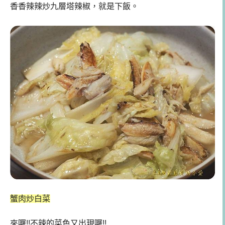
香香辣辣炒九層塔辣椒，就是下飯。
蟹肉炒白菜
來囉!!不辣的菜色又出現囉!!