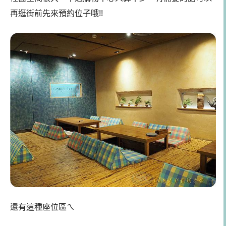
再逛街前先來預約位子哦!!
還有這種座位區ㄟ