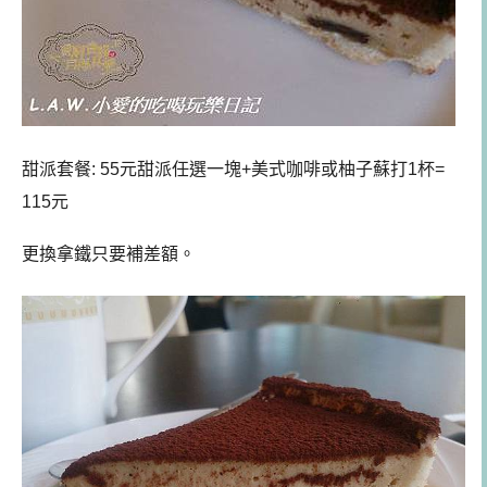
甜派套餐: 55元甜派任選一塊+美式咖啡或柚子蘇打1杯=
115元
更換拿鐵只要補差額。