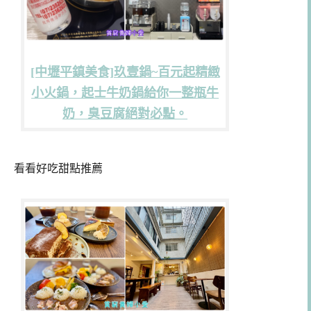
[中壢平鎮美食]玖壹鍋~百元起精緻
小火鍋，起士牛奶鍋給你一整瓶牛
奶，臭豆腐絕對必點。
看看好吃甜點推薦