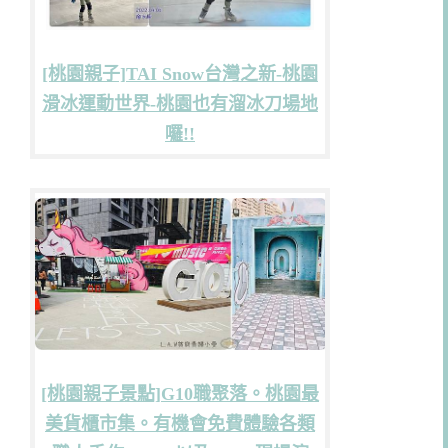
[桃園親子]TAI Snow台灣之新-桃園
滑冰運動世界-桃園也有溜冰刀場地
囉!!
[桃園親子景點]G10職聚落。桃園最
美貨櫃市集。有機會免費體驗各類