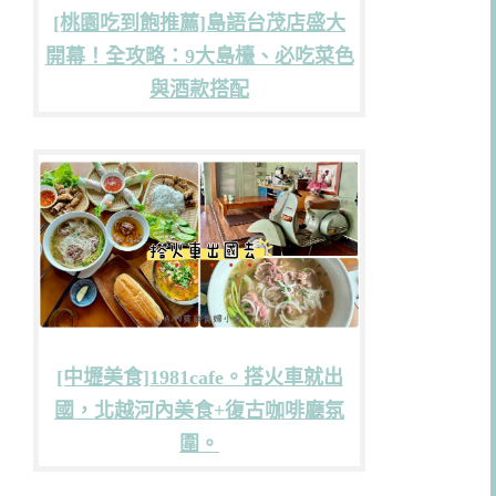
[桃園吃到飽推薦]島語台茂店盛大
開幕！全攻略：9大島檯、必吃菜色
與酒款搭配
[中壢美食]1981cafe。搭火車就出
國，北越河內美食+復古咖啡廳氛
圍。