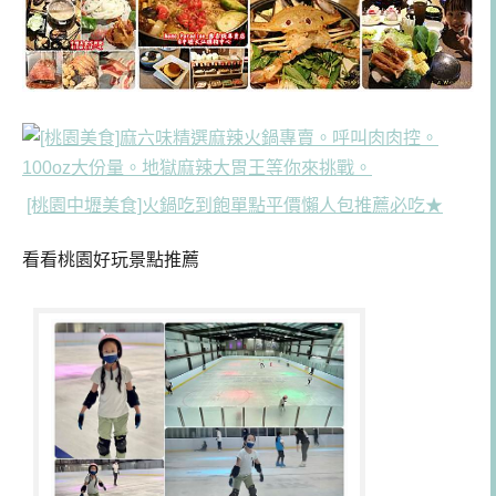
[桃園中壢美食]火鍋吃到飽單點平價懶人包推薦必吃★
看看桃園好玩景點推薦