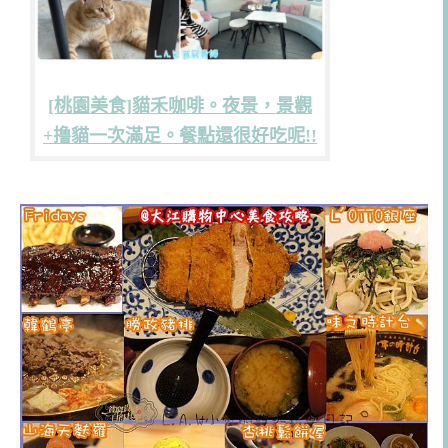
[桃園美食]貓禾咖啡。夜景，景觀
+撸貓一次滿足。餐點還很好吃呢!!