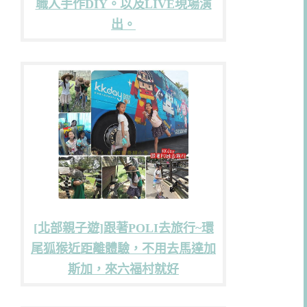
職人手作DIY。以及LIVE現場演
出。
[北部親子遊]跟著POLI去旅行~環
尾狐猴近距離體驗，不用去馬達加
斯加，來六福村就好