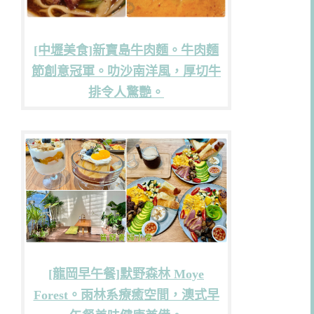
[中壢美食]新寶島牛肉麵。牛肉麵
節創意冠軍。叻沙南洋風，厚切牛
排令人驚艷。
[龍岡早午餐]默野森林 Moye
Forest。雨林系療癒空間，澳式早