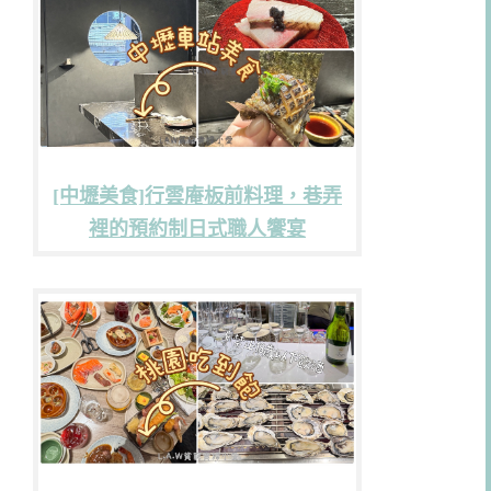
[中壢美食]行雲庵板前料理，巷弄
裡的預約制日式職人饗宴