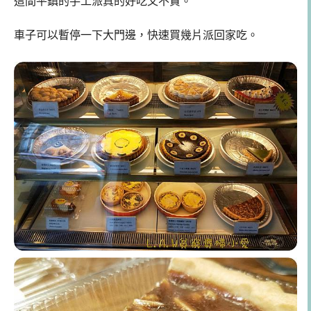
這間平鎮的手工派真的好吃又不貴。
車子可以暫停一下大門邊，快速買幾片派回家吃。