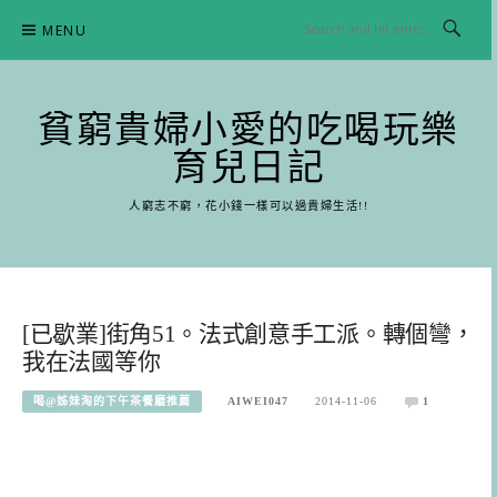
Skip
MENU
to
content
貧窮貴婦小愛的吃喝玩樂
育兒日記
人窮志不窮，花小錢一樣可以過貴婦生活!!
[已歇業]街角51。法式創意手工派。轉個彎，
我在法國等你
喝@姊妹淘的下午茶餐廳推薦
AIWEI047
2014-11-06
1