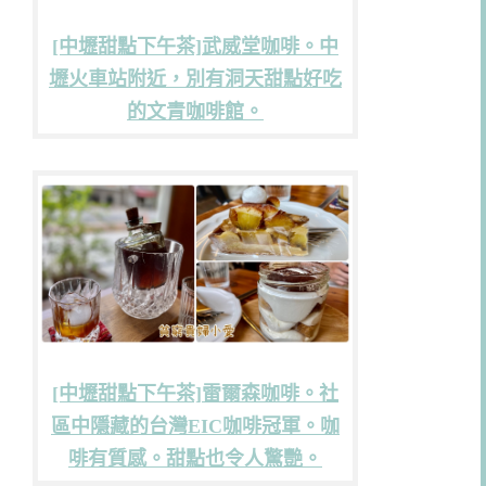
[中壢甜點下午茶]武威堂咖啡。中
壢火車站附近，別有洞天甜點好吃
的文青咖啡館。
[中壢甜點下午茶]雷爾森咖啡。社
區中隱藏的台灣EIC咖啡冠軍。咖
啡有質感。甜點也令人驚艷。