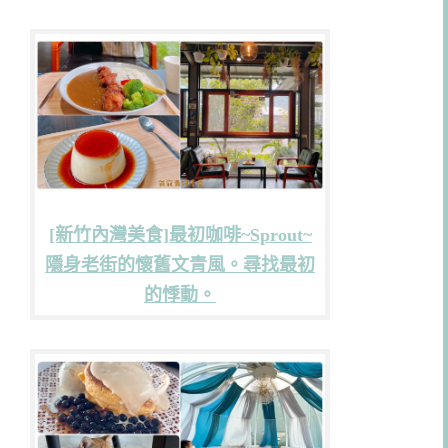
[新竹內灣美食]最初咖啡~Sprout~
隱身老街的懷舊文青風。尋找最初
的悸動。