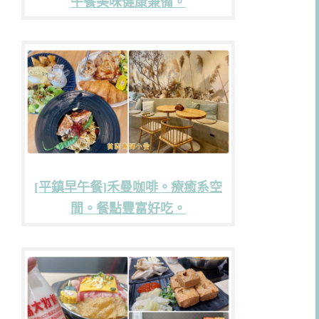
午餐美味健康兼備。
[平鎮早午餐]禾曼咖啡。療癒系空
間。餐點豐富好吃。