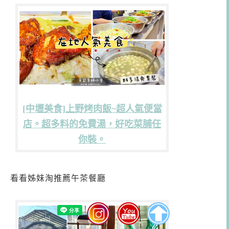
[中壢美食]上野烤肉飯~超人氣便當
店。超多料的免費湯，好吃菜脯任
你裝。
看看姊妹淘推薦午茶餐廳