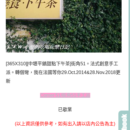
[365X310][中壢平鎮甜點下午茶]街角51。法式創意手工
派。轉個彎，我在法國等你
29.Oct.2014&28.Nov.2018更
新
Corner 51/街角51手工派
已歇業
(以上資訊僅供參考，如有出入請以店內公告為主)