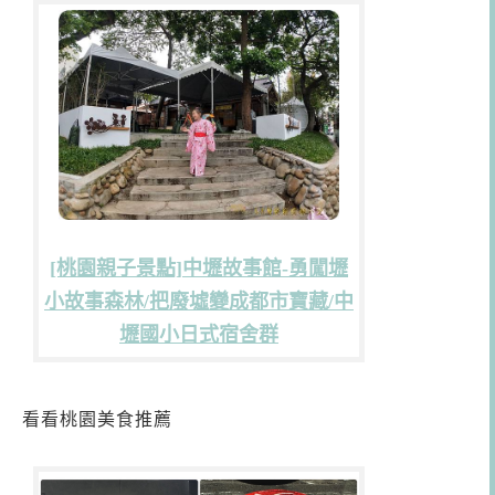
[桃園親子景點]中壢故事館-勇闖壢
小故事森林/把廢墟變成都市寶藏/中
壢國小日式宿舍群
看看桃園美食推薦