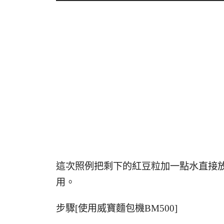
這次照例把剩下的紅豆粒加一點水直接
用。
步驟[使用威寶麵包機BM500]