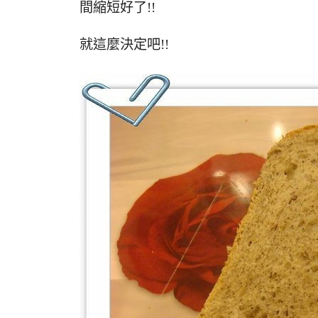
間縮短好了!!
就這麼決定吧!!