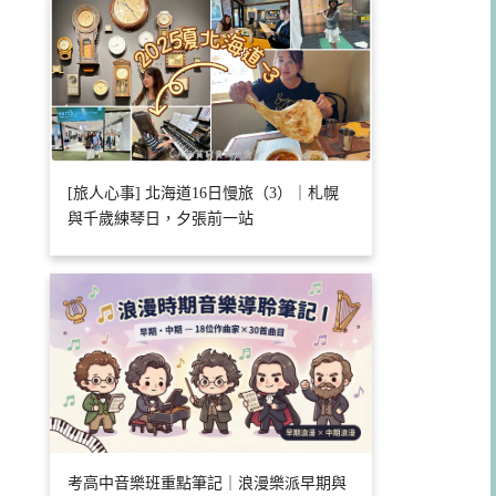
[旅人心事] 北海道16日慢旅（3）｜札幌
與千歲練琴日，夕張前一站
考高中音樂班重點筆記｜浪漫樂派早期與