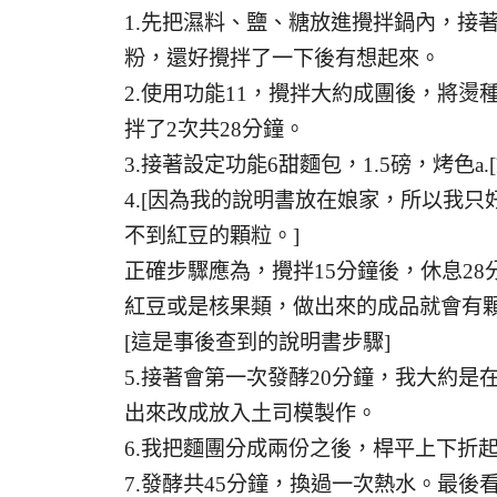
1.先把濕料、鹽、糖放進攪拌鍋內，接
粉，還好攪拌了一下後有想起來。
2.使用功能11，攪拌大約成團後，將燙
拌了2次共28分鐘。
3.接著設定功能6甜麵包，1.5磅，烤色
4.[因為我的說明書放在娘家，所以我
不到紅豆的顆粒。]
正確步驟應為，攪拌15分鐘後，休息2
紅豆或是核果類，做出來的成品就會有
[這是事後查到的說明書步驟]
5.接著會第一次發酵20分鐘，我大約是
出來改成放入土司模製作。
6.我把麵團分成兩份之後，桿平上下折
7.發酵共45分鐘，換過一次熱水。最後