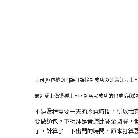
吐司[麵包機DIY]誤打誤撞超成功の芝麻紅豆土司
最近愛上做燙種土司，超容易成功的也重拾我的
不過燙種需要一天的冷藏時間，所以我
要做麵包。下禮拜是音樂比賽全國賽，
了，計算了一下出門的時間，原本打算