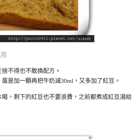
吐司
在捨不得也不敢換配方。
蛋是加一顆再把牛奶減30ml，又多加了紅豆。
水喝，剩下的紅豆也不要浪費，之前都煮成紅豆湯給