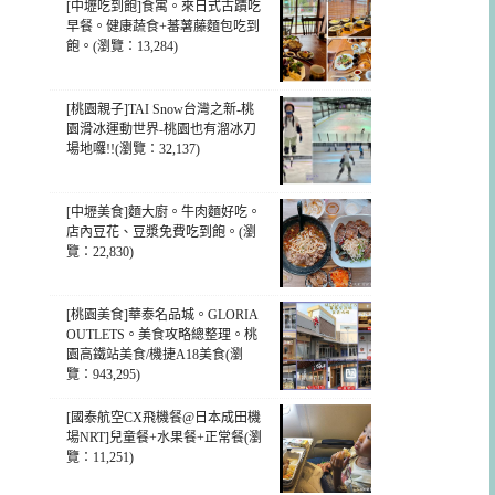
[中壢吃到飽]食寓。來日式古蹟吃
早餐。健康蔬食+蕃薯藤麵包吃到
飽。(瀏覽：13,284)
[桃園親子]TAI Snow台灣之新-桃
園滑冰運動世界-桃園也有溜冰刀
場地囉!!(瀏覽：32,137)
[中壢美食]麵大廚。牛肉麵好吃。
店內豆花、豆漿免費吃到飽。(瀏
覽：22,830)
[桃園美食]華泰名品城。GLORIA
OUTLETS。美食攻略總整理。桃
園高鐵站美食/機捷A18美食(瀏
覽：943,295)
[國泰航空CX飛機餐@日本成田機
場NRT]兒童餐+水果餐+正常餐(瀏
覽：11,251)