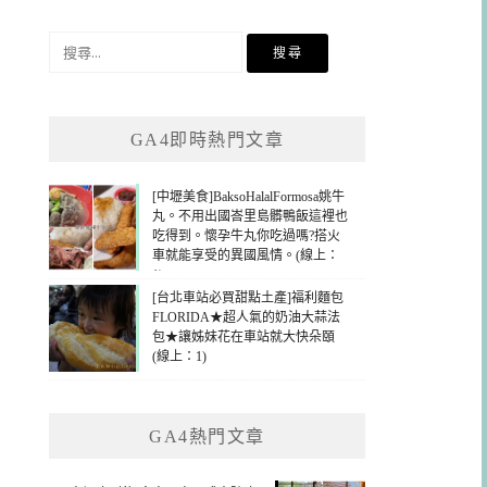
搜
尋
關
鍵
GA4即時熱門文章
字:
[中壢美食]BaksoHalalFormosa姚牛
丸。不用出國峇里島髒鴨飯這裡也
吃得到。懷孕牛丸你吃過嗎?搭火
車就能享受的異國風情。(線上：
1)
[台北車站必買甜點土產]福利麵包
FLORIDA★超人氣的奶油大蒜法
包★讓姊妹花在車站就大快朵頤
(線上：1)
GA4熱門文章