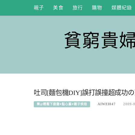
Skip
親子
美食
旅行
購物
媒體紀錄
to
content
貧窮貴
吐司[麵包機DIY]誤打誤撞超成功の
AIWEI047
2009-
樂@輕鬆下廚趣♥點心篇♥親子烘焙