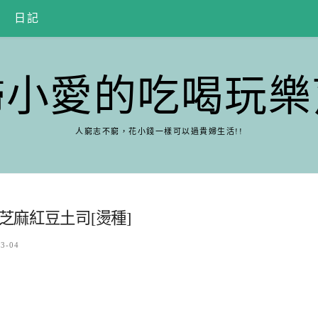
日記
婦小愛的吃喝玩樂
人窮志不窮，花小錢一樣可以過貴婦生活!!
芝麻紅豆土司[燙種]
03-04