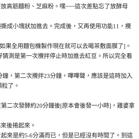
著放高筋麵粉、芝麻粉。嘿~~~這次差點忘了放酵母
種撕成小塊狀加進去。完成後，又再使用功能11，攪
a.[如果全用麵包機製作現在就可以去喝茶敷面膜了]。
只好猜測是第一次攪拌停止時加進去紅豆。所以完全看
8分鐘，第二次攪拌23分鐘，嗶嗶聲，應該是這時加入
顆粒了。
在第二次發酵約20分鐘後[原本會後發一小時]，雞婆拿
起來後捲起來。
看起來是約5-6分滿而已，但是已經沒有時間了。到這