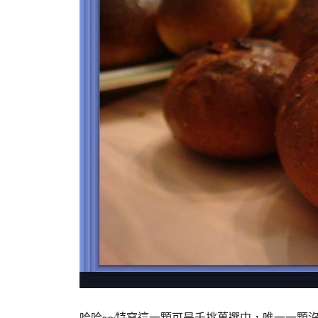
哈哈~~特寫這一顆可是千挑萬選中，唯一一顆沒