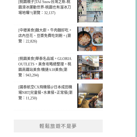
[桃園親子]TAI Snow台灣之新-桃
園滑冰運動世界-桃園也有溜冰刀
場地囉!!(瀏覽：32,137)
[中壢美食]麵大廚。牛肉麵好吃。
店內豆花、豆漿免費吃到飽。(瀏
覽：22,826)
[桃園美食]華泰名品城。GLORIA
OUTLETS。美食攻略總整理。桃
園高鐵站美食/機捷A18美食(瀏
覽：943,294)
[國泰航空CX飛機餐@日本成田機
場NRT]兒童餐+水果餐+正常餐(瀏
覽：11,250)
輕鬆旅遊不是夢