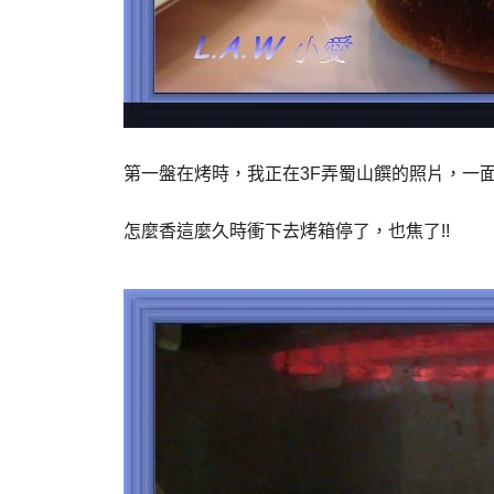
第一盤在烤時，我正在3F弄蜀山饌的照片，一面聞
怎麼香這麼久時衝下去烤箱停了，也焦了!!