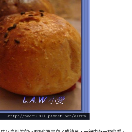
焦又賣相美的~~嘿!!也算是交了成績單，一鍋中有一顆能看，