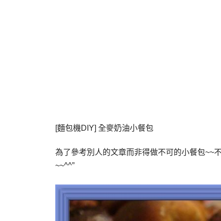
[麵包機DIY] 全麥奶油小餐包
為了參考別人的文章而非得做不可的小餐包~~不
~~^^”