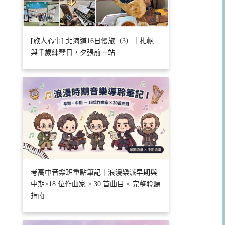
[旅人心事] 北海道16日慢旅（3）｜札幌
與千歲練琴日，夕張前一站
考高中音樂班重點筆記｜浪漫樂派早期與
中期×18 位作曲家 × 30 首曲目 × 完整聆聽
指南