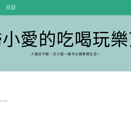
日記
婦小愛的吃喝玩樂
人窮志不窮，花小錢一樣可以過貴婦生活!!
04-21