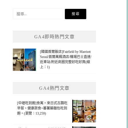
搜
尋
關
鍵
GA4即時熱門文章
字:
[韓國首爾飯店]Fairfield by Marriott
Seoul/首爾萬楓酒店/機場巴士直達/
近車站/附近商圈完整好吃好買(線
上：1)
GA4熱門文章
[中壢吃到飽]食寓。來日式古蹟吃
早餐。健康蔬食+蕃薯藤麵包吃到
飽。(瀏覽：13,259)