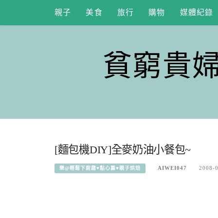
Skip
親子
美食
旅行
購物
媒體紀錄
to
content
貧窮貴
[麵包機DIY]全麥奶油小餐包~
AIWEI047
2008-
樂@輕鬆下廚趣♥點心篇♥親子烘焙