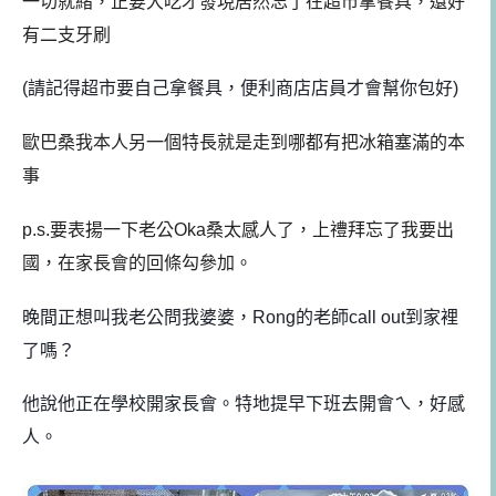
一切就緒，正要大吃才發現居然忘了在超市拿餐具，還好
有二支牙刷
(請記得超市要自己拿餐具，便利商店店員才會幫你包好)
歐巴桑我本人另一個特長就是走到哪都有把冰箱塞滿的本
事
p.s.要表揚一下老公Oka桑太感人了，上禮拜忘了我要出
國，在家長會的回條勾參加。
晚間正想叫我老公問我婆婆，Rong的老師call out到家裡
了嗎？
他說他正在學校開家長會。
特地提早下班去開會ㄟ，好感
人。