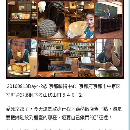
20160913Day4-2@
京都藝術中心
京都府京都市中京区
室町通蛸薬師下る山伏山町５４６−２
愛死京都了，今天還是散步行程，雖然飯店舊了點，還是
要
把鑰匙放到櫃臺的那種，還要自己鎖門的那種喔！