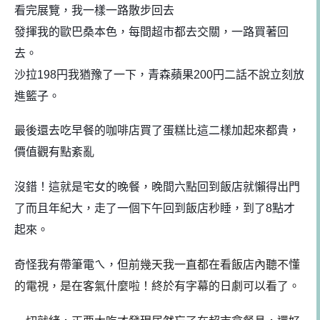
看完展覽，我一樣一路散步回去
發揮我的歐巴桑本色，每間超市都去交關，一路買著回
去。
沙拉198円我猶豫了一下，青森蘋果200円二話不說立刻放
進籃子。
最後還去吃早餐的咖啡店買了蛋糕比這二樣加起來都貴，
價值觀有點紊亂
沒錯！這就是宅女的晚餐，晚間六點回到飯店就懶得出門
了
而且年紀大，走了一個下午回到飯店秒睡，到了8點才
起來。
奇怪我有帶筆電ㄟ，但
前幾天我一直都在看飯店內聽不懂
的電視，是在客氣什麼啦！終於有字幕的日劇可以看了。