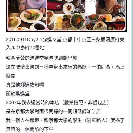
20160911Day2-1@進々堂 京都市中京区三条通河原町東
入ル中島町74番地
魂牽夢縈的進進堂麵包吃到飽早餐
還在隔壁桌遇到ㄧ樣單身出來玩的媽媽，一拍即合，馬上
聊
開
真是他鄉遇故知啊
關於進進堂
2007年我去過當時的本店（嚴禁拍照，非麵包店）
是在京都大學對面很閑靜的一間超低調咖啡店
我一個人在那邊，跟京都大學的學生（隔壁路人）度過了
無聲的一個閱讀的下午