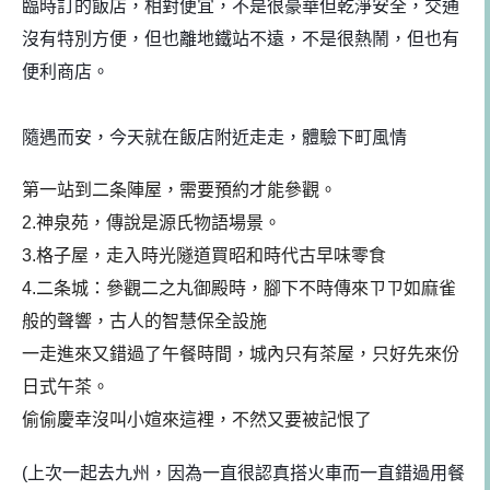
臨時訂的飯店，相對便宜，不是很豪華但乾淨安全，交通
沒
有特別方便，但也離地鐵站不遠，不是很熱鬧，但也有
便利
商店。
隨遇而安，今天就在飯店附近走走，體驗下町風情
第一站到二条陣屋，需要預約才能參觀。
2.神泉苑，傳說是源氏物語場景。
3.格子屋，走入時光隧道買昭和時代古早味零食
4.二条城：參觀二之丸御殿時，腳下不時傳來ㄗㄗ如麻雀
般的聲響，古人的智慧保全設施
一走進來又錯過了午餐時間，城內只有茶屋，只好先來份
日式午茶。
偷偷慶幸沒叫小媗來這裡，不然又要被記恨了
(上次一起去九州，因為一直很認真搭火車而一直錯過用餐