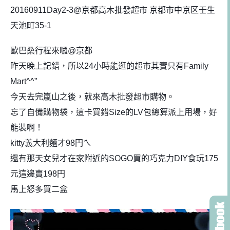
20160911Day2-3@京都高木批發超市 京都市中京区壬生
天池町35-1
歐巴桑行程來囉@京都
昨天晚上記錯，所以24小時能逛的超市其實只有Family
Mart^^”
今天去完嵐山之後，就來高木批發超市購物。
忘了自備購物袋，這卡買錯Size的LV包總算派上用場，好
能裝啊！
kitty義大利麵才98円ㄟ
還有那天女兒才在家附近的SOGO買的巧克力DIY食玩
17
5
元這邊賣198円
馬上怒多買二盒