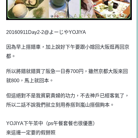
20160911Day2-2@よーじや
YOJIYA
因為早上搭錯車，加上說好下午要跟小媗回大阪逛再回京
都。
所以將錯就錯買了阪急一日券700円，雖然京都大阪來回
就800，馬上就回本。
但這絕對不是我貧窮貴婦的功力
，不去神戶已經客氣了，
所以二話不說我們就立刻用券搭到
嵐山搭個夠本。
YOJIYA下午茶中（ps午餐套餐也很優惠）
來這邊一定要的假掰照