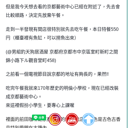
但是我今天想去看的京都藝術中心已經在附近了，先去會
比較順路，決定先放棄午餐。
走到一半發現有間店很特別就先去吃午餐，本日特餐550
円（櫃臺裡有魚缸，可以撈魚出來）
(@
男組釣天狗居酒屋 京都府京都市中京區室町新町之間
錦小路下ル觀音堂町458)
之前看一個電視節目說京都的地址有夠長的，果然!!
吃完午餐我就來170年歷史的明倫小學校，現在已經改裝
成京都藝術中心。
來這裡假扮小學生，要專心上課喔
裡面的前田咖啡是京都有名的50年老店，特色是古色古香
且特別愛開在古蹟內