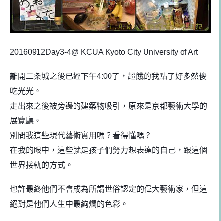
20160912Day3-4@ KCUA Kyoto City University of Art
離開二条城之後已經下午4:00了，超餓的我點了好多然
後
吃光光。
走出來之後被旁邊的建築物吸引，原來是京都藝術大學的
展
覽廳。
別問我這些現代藝術實用嗎？看得懂嗎？
在我的眼中，這些就是孩子們努力想表達的自己，跟這個
世
界接軌的方式。
也許最終他們不會成為所謂世俗認定的偉大
藝術家，但這
絕對是他們人生中最絢爛的色彩。