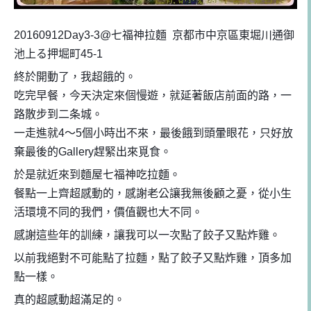
20160912Day3-3@七福神拉麵 京都市中京區東堀川通御
池上る押堀町45-1
終於開動了，我超餓的。
吃完早餐，今天決定來個慢遊，就延著飯店前面的路，一
路散步到二条城。
一走進就4～5個小時出不來，最後餓到頭暈眼花，只好放
棄最後的Gallery趕緊出來覓食。
於是就近來到麵屋七福神吃拉麵。
餐點一上齊超感動的，感謝老公讓我無後顧之憂，從小生
活環境不同的我們，價值觀也大不同。
感謝這些年的訓練，讓我可以一次點了餃子又點炸雞。
以前我絕對不可能點了拉麵，點了餃子又點炸雞，頂多加
點一樣。
真的超感動超滿足的。