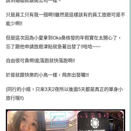
說到婚姻就跟開公司一樣。
只是員工只有我一個啊!!雖然是這樣該有的員工旅遊可是不
能少啊!!
但是這次因為小愛拿到Oka桑核發的年假實在太開心了，
忘了跟他申請旅遊津貼就急著出發了!!哈哈~~~
自由很可貴啊!能落跑就快落跑啊!!
於是就跟快樂的小鳥一樣，飛奔出發囉!!!
(同行的小媗，只來3天2夜所以後面5天都是真正的單身小
旅行哦!!)