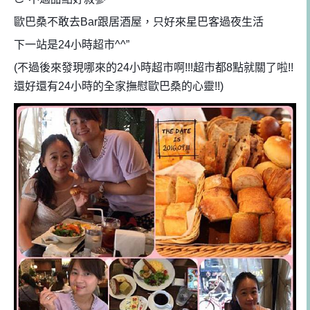
歐巴桑不敢去Bar跟居酒屋，只好來星巴客過夜生活
下一站是24小時超市^^”
(不過後來發現哪來的24小時超市啊!!!超市都8點就關了啦!!
還好還有24小時的全家撫慰歐巴桑的心靈!!)