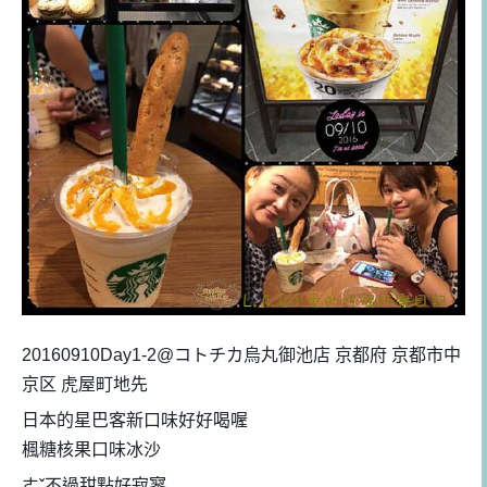
20160910Day1-2@コトチカ烏丸御池店 京都府 京都市中
京区 虎屋町地先
日本的星巴客新口味好好喝喔
楓糖核果口味冰沙
ㄜˇ不過甜點好寂寥