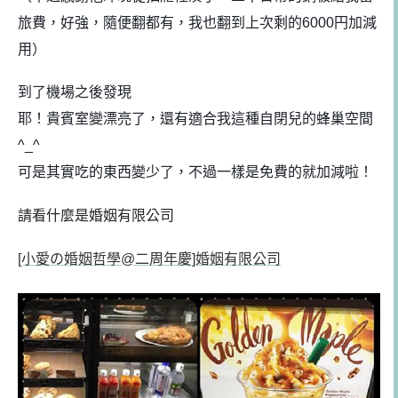
旅費，好強，隨便翻都有，我也翻到上次剩的6000円加減
用）
到了機場之後發現
耶！貴賓室變漂亮了，還有適合我這種自閉兒的蜂巢空間
^_^
可是其實吃的東西變少了，不過一樣是免費的就加減啦！
請看什麼是婚姻有限公司
[小愛の婚姻哲學@二周年慶]婚姻有限公司