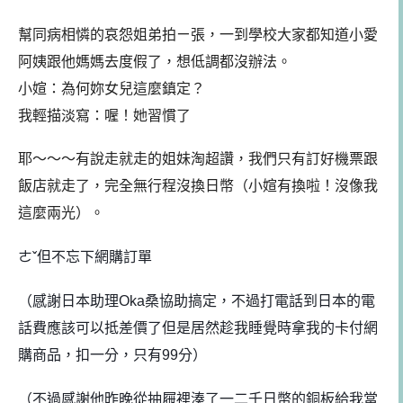
幫同病相憐的哀怨姐弟拍ㄧ張，一到學校大家都知道小愛
阿姨跟他媽媽去度假了，想低調都沒辦法。
小媗：為何妳女兒這麼鎮定？
我輕描淡寫：喔！她習慣了
耶～～～有說走就走的姐妹淘超讚，我們只有訂好機票跟
飯店就走了，完全無行程沒換日幣（小媗有換啦！沒像我
這麼兩光）。
ㄜˇ但不忘下網購訂單
（感謝日本助理Oka桑協助搞定，不過打電話到日本的電
話費應該可以抵差價了
但是居然趁我睡覺時拿我的卡付網
購商品，扣一分，只有99分）
（不過感謝他昨晚從抽屜裡湊了一二千日幣的銅板給我當