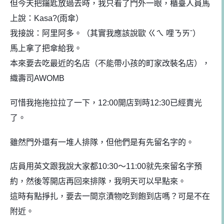
但今天把鑰匙放過去時，我只看了門外一眼，櫃臺人員馬
上
說：Kasa?(雨傘）
我接說：阿里阿多。（其實我應該說歐 ㄍㄟ 哩ㄋㄞˉ）
馬上拿了把傘給我。
本來要去吃最近的名店（不能帶小孩的町家改裝名店），
織壽司AWOMB
可惜我拖拖拉拉了一下，12:00開店到時12:30已經賣光
了。
雖然門外還有一堆人排隊，但他們是有先留名字的。
店員用英文跟我說大家都10:30～11:00就先來留名字預
約，然後等開店再回來排隊，我明天可以早點來。
這時有點掙扎，要去一間京漬物吃到飽到店嗎？可是不在
附近。