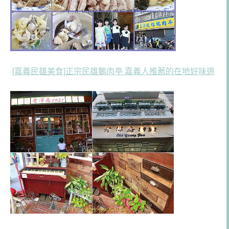
[嘉義民雄美食]正宗民雄鵝肉亭 嘉義人推薦的在地好味道