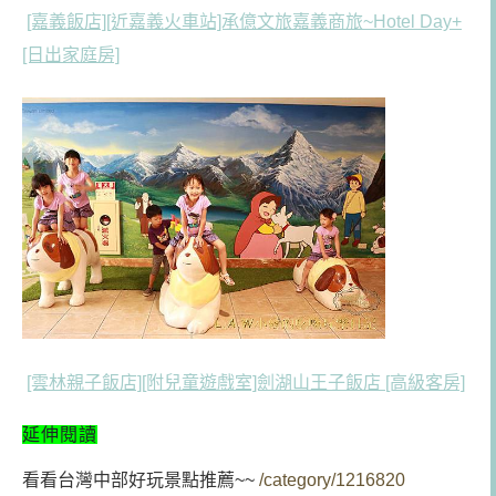
[嘉義飯店][近嘉義火車站]承億文旅嘉義商旅~Hotel Day+
[日出家庭房]
[雲林親子飯店][附兒童遊戲室]劍湖山王子飯店 [高級客房]
延伸閱讀
看看台灣中部好玩景點推薦~~
/category/1216820