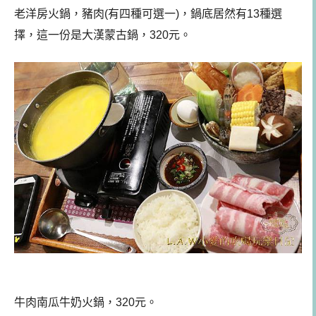
老洋房火鍋，豬肉(有四種可選一)，鍋底居然有13種選
擇，這一份是大漢蒙古鍋，320元。
牛肉南瓜牛奶火鍋，320元。