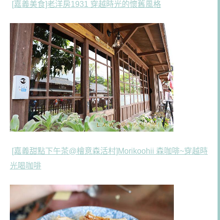
[嘉義美食]老洋房1931 穿越時光的懷舊風格
[嘉義甜點下午茶@檜意森活村]Morikoohii 森咖啡~穿越時
光喝咖啡