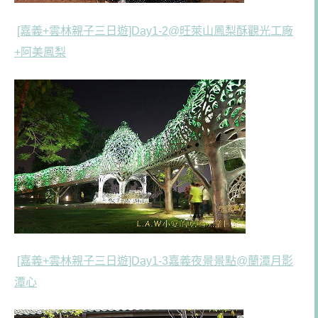
[嘉義+雲林親子三日遊]Day1-2@旺萊山鳳梨酥觀光工廠
+阿美鳳梨
[嘉義+雲林親子三日遊]Day1-3嘉義夜景景點@蘭潭月影
潭心