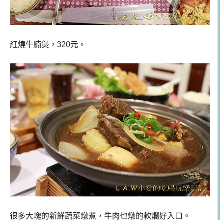
紅燒牛腩煲，320元。
很多大塊的新鮮蔬菜燉煮，牛肉也燉的軟爛好入口。