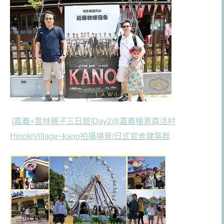
[嘉義+雲林親子三日遊]Day2@嘉義檜意森活村
HinokiVillage~kano拍攝場景/日式官舍建築群