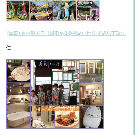
[嘉義+雲林親子三日遊]Day3@劍湖山世界~6歲以下玩法
住