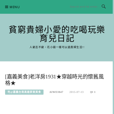
Skip
MENU
to
content
貧窮貴婦小愛的吃喝玩樂
育兒日記
人窮志不窮，花小錢一樣可以過貴婦生活!!
[嘉義美食]老洋房1931★穿越時光的懷舊風
格★
吃@嘉義台南高雄屏東美食
AIWEI047
2015-07-13
1