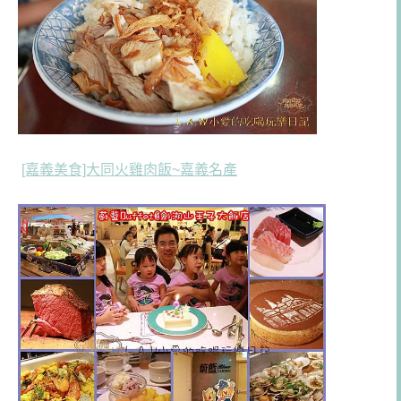
[嘉義美食]大同火雞肉飯~嘉義名產