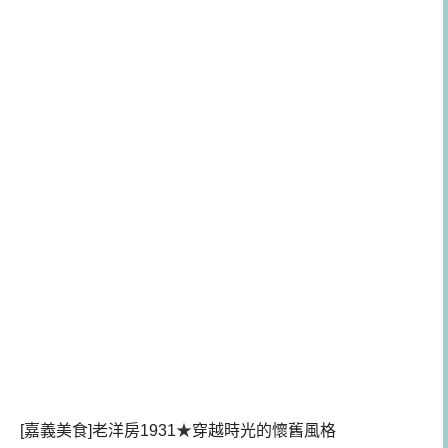
[嘉義美食]老洋房1931
★
穿越時光的懷舊風格