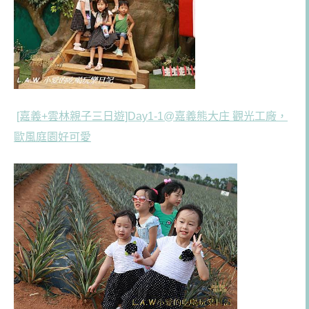
[嘉義+雲林親子三日遊]Day1-1@嘉義熊大庄 觀光工廠，
歐風庭園好可愛