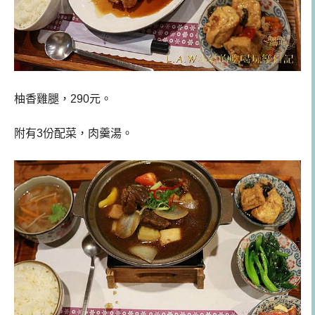
柚香雞腿，290元。
附有3份配菜，肉羹湯。