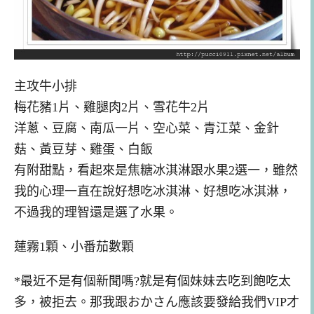
主攻牛小排
梅花豬1片、雞腿肉2片、雪花牛2片
洋蔥、豆腐、南瓜一片、空心菜、青江菜、金針
菇、黃豆芽、雞蛋、白飯
有附甜點，看起來是焦糖冰淇淋跟水果2選一，雖然
我的心理一直在說好想吃冰淇淋、好想吃冰淇淋，
不過我的理智還是選了水果。
蓮霧1顆、小番茄數顆
*最近不是有個新聞嗎?就是有個妹妹去吃到飽吃太
多，被拒去。那我跟おかさん應該要發給我們VIP才