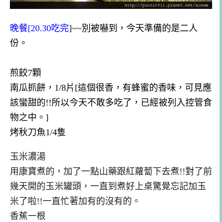
晚餐[20.30吃完
]~~別被嚇到，今天準備的是二人
份。
煎餃7顆
南瓜抓餅，1/8片[這個很香，有蜂蜜的香味，可見應
該蠻甜的!!所以今天不敢多吃了，已經被列入控管食
物之中。]
烤秋刀魚1/4隻
玉米濃湯
用康寶煮的，加了一點山藥跟紅蘿蔔下去煮!!對了前
幾天開的玉米罐頭，一直到煮好上桌驚覺忘記加玉
米了啦!!一直忙著加有的沒有的。
香蕉一根