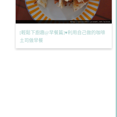
[輕鬆下廚趣@早餐篇]♥利用自己做的咖啡
土司做早餐