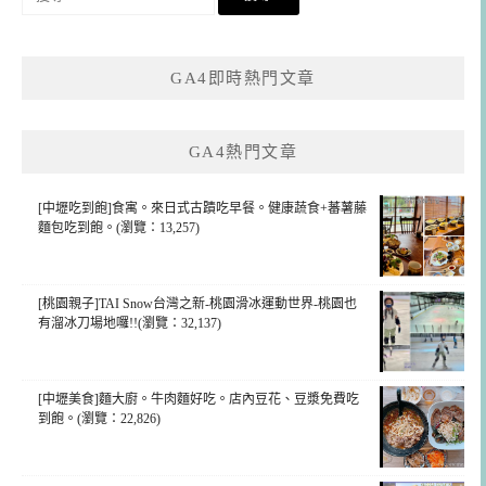
尋
關
鍵
GA4即時熱門文章
字:
GA4熱門文章
[中壢吃到飽]食寓。來日式古蹟吃早餐。健康蔬食+蕃薯藤
麵包吃到飽。(瀏覽：13,257)
[桃園親子]TAI Snow台灣之新-桃園滑冰運動世界-桃園也
有溜冰刀場地囉!!(瀏覽：32,137)
[中壢美食]麵大廚。牛肉麵好吃。店內豆花、豆漿免費吃
到飽。(瀏覽：22,826)