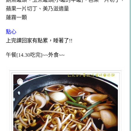
鮪魚罐頭、玉米罐頭[小罐的半罐]、芭樂一片切丁，
蘋果一片切丁、美乃滋適量
蓮霧一顆
點心
上完課回家有點累，睡著了!!
午餐[14.30吃完]
~~外食~~