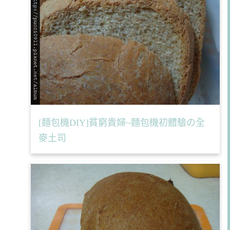
[麵包機DIY]貧窮貴婦~麵包機初體驗の全
麥土司