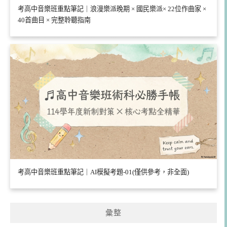
考高中音樂班重點筆記｜浪漫樂派晚期 × 國民樂派× 22位作曲家 ×
40首曲目 × 完整聆聽指南
考高中音樂班重點筆記｜AI模擬考題-01(僅供參考，非全面)
彙整