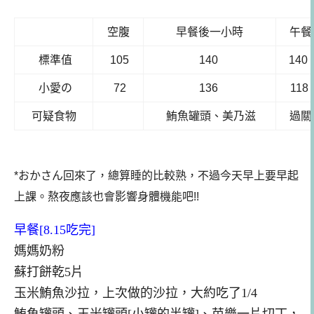
空腹
早餐後一小時
午餐
標準值
105
140
140
小愛の
72
136
118
可疑食物
鮪魚罐頭、美乃滋
過關
*おかさん回來了，總算睡的比較熟，不過今天早上要早起
上課。熬夜應該也會影響身體機能吧!!
早餐[8.15吃完]
媽媽奶粉
蘇打餅乾5片
玉米鮪魚沙拉，上次做的沙拉，大約吃了1/4