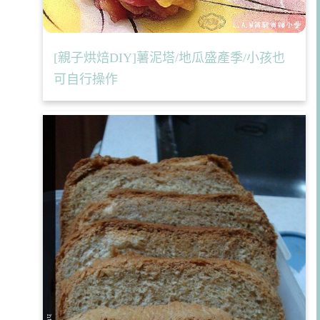
[親子烘焙DIY]薯泥塔/地瓜盛產季/小孩也
可自行操作