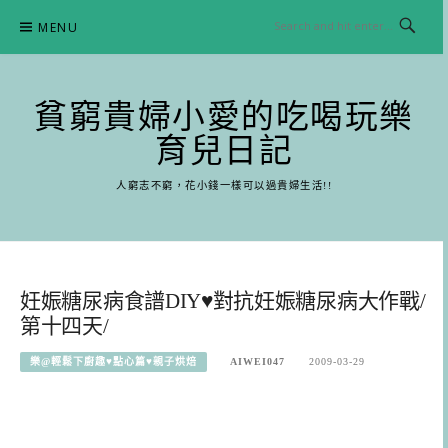
Skip
MENU
to
content
貧窮貴婦小愛的吃喝玩樂
育兒日記
人窮志不窮，花小錢一樣可以過貴婦生活!!
妊娠糖尿病食譜DIY♥對抗妊娠糖尿病大作戰/
第十四天/
樂@輕鬆下廚趣♥點心篇♥親子烘焙
AIWEI047
2009-03-29