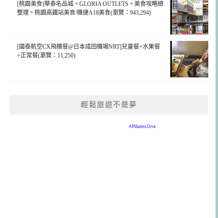
[桃園美食]華泰名品城。GLORIA OUTLETS。美食攻略總
整理。桃園高鐵站美食/機捷A18美食(瀏覽：943,294)
[國泰航空CX飛機餐@日本成田機場NRT]兒童餐+水果餐
+正常餐(瀏覽：11,250)
輕鬆旅遊不是夢