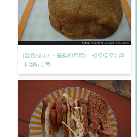
[麵包機DIY。錯誤的示範] 胡搞瞎搞の摩
卡咖啡土司