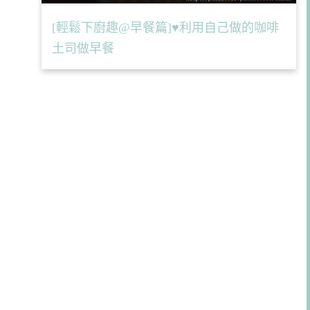
[輕鬆下廚趣@早餐篇]♥利用自己做的咖啡
土司做早餐