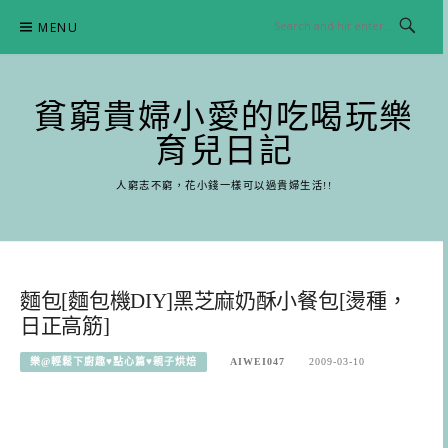
Skip
MENU
to
content
貧窮貴婦小愛的吃喝玩樂
育兒日記
人窮志不窮，花小錢一樣可以過貴婦生活!!
麵包[麵包機DIY]黑芝麻奶酥小餐包[燙種，
日正高筋]
樂@輕鬆下廚趣♥點心篇♥親子烘焙
AIWEI047
2009-03-10