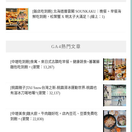
[飯店吃到飽] 北海道層雲閣 SOUNKAKU｜晚餐 + 早餐海
鮮吃到飽，松葉蟹 X 明太子大滿足！(線上：1)
GA4熱門文章
[中壢吃到飽]食寓。來日式古蹟吃早餐。健康蔬食+蕃薯藤
麵包吃到飽。(瀏覽：13,287)
[桃園親子]TAI Snow台灣之新-桃園滑冰運動世界-桃園也
有溜冰刀場地囉!!(瀏覽：32,137)
[中壢美食]麵大廚。牛肉麵好吃。店內豆花、豆漿免費吃
到飽。(瀏覽：22,830)