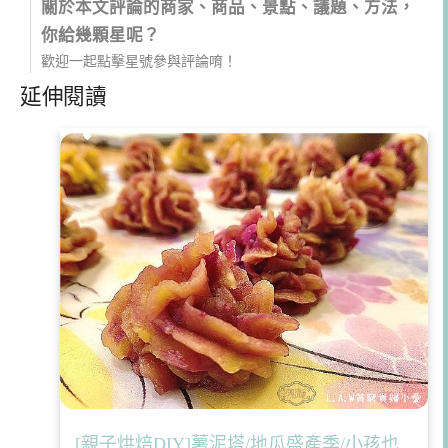
關於本文評論的商家、商品、景點、議題、方法，
你給幾顆星呢？
歡迎一起點擊星號參與評論唷！
延伸閱讀
[親子烘焙DIY]薯泥塔/地瓜盛產季/小孩也