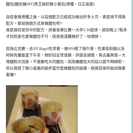
麵包[麵包機DIY]黑芝麻奶酥小餐包[燙種，日正高筋]
自從會做燙種之後，以這個配方已經成功做出好多土司，真是捨不得換
配方。那就換個方式來做麵包吧!!
真是個百發百中的配方，拼著音樂比賽一大早5.30起床，搞到晚上7點多
才回到家也要做麵包不可，因為我湯種做好了，怕壞掉。
因為比完賽，去NY Bagel吃早餐，做SPA睡了個午覺，吃東區粉圓以及
阿財肉羹飯當下午茶，剛好回去等成績、評語及頒獎，再去義興買一大
堆麵粉才回家。不喜歡吃大的麵包，因為嫌麵包大的話口感不夠綿密。
所以我買了做小戚風的紙杯當作是做麵包的紙模，剛買回來的就試做看
看囉!!