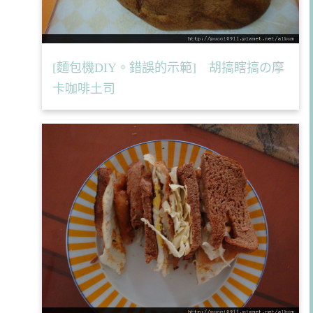
[麵包機DIY。錯誤的示範] 胡搞瞎搞の摩
卡咖啡土司