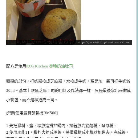
配方是使用
KO's Kitchen 燙種奶油吐司
麵糰的部份，把奶粉換成芝麻粉，水換成牛奶，蛋是加一顆再把牛奶減
30ml。基本上跟黑芝麻土司的用料及作法都一樣，只是最後拿出來做成
小餐包，而不是桿捲成土司。
步驟[使用威寶麵包機BM500]
1.先把濕料、鹽、糖放進攪拌鍋內，接著放高筋麵粉、酵母粉。
2.使用功能11，攪拌大約成團後，將燙種撕成小塊狀加進去。完成後，