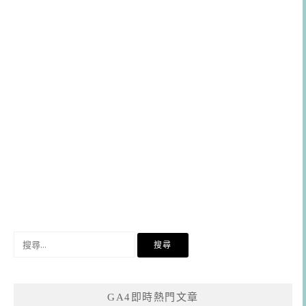
搜
尋
關
鍵
GA4即時熱門文章
字: