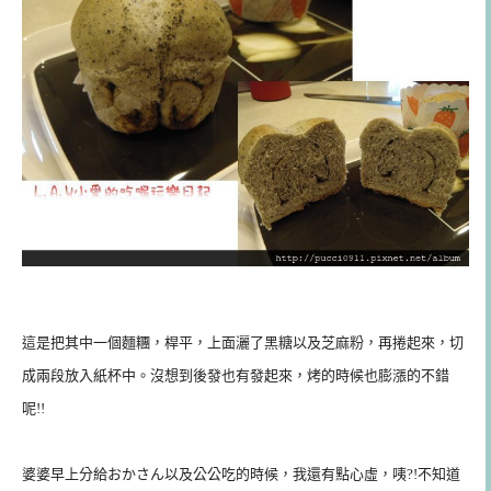
這是把其中一個麵糰，桿平，上面灑了黑糖以及芝麻粉，再捲起來，切
成兩段放入紙杯中。沒想到後發也有發起來，烤的時候也膨漲的不錯
呢!!
婆婆早上分給おかさん以及公公吃的時候，我還有點心虛，咦?!不知道