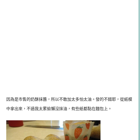
因為是市售的奶酥抹醬，所以不敢加太多怕太油。發的不錯耶，從紙模
中拿出來，不過我太累偷懶沒抹油，有些紙都黏在麵包上。