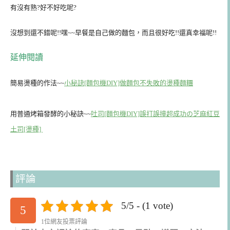
有沒有熟?好不好吃呢?
沒想到還不錯呢!!嘿~~早餐是自己做的麵包，而且很好吃!!還真幸福呢!!
延伸閱讀
簡易燙種的作法~~
小秘訣[麵包機DIY]做麵包不失敗的燙種麵糰
用普通烤箱發酵的小秘訣~~
吐司[麵包機DIY]誤打誤撞超成功の芝麻紅豆
土司[燙種]
評論
5/5 - (1 vote)
5
1位網友投票評論