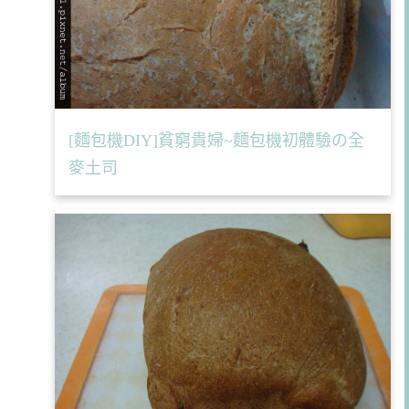
[麵包機DIY]貧窮貴婦~麵包機初體驗の全
麥土司