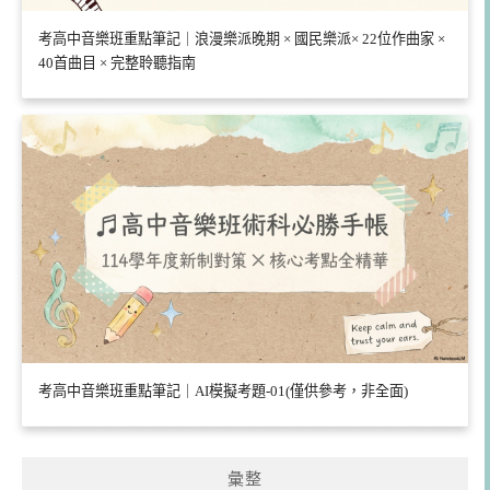
考高中音樂班重點筆記｜浪漫樂派晚期 × 國民樂派× 22位作曲家 ×
40首曲目 × 完整聆聽指南
考高中音樂班重點筆記｜AI模擬考題-01(僅供參考，非全面)
彙整