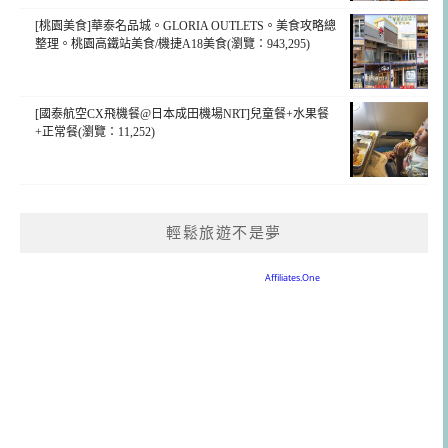
[桃園美食]華泰名品城。GLORIA OUTLETS。美食攻略總
整理。桃園高鐵站美食/機捷A18美食(瀏覽：943,295)
[國泰航空CX飛機餐@日本成田機場NRT]兒童餐+水果餐
+正常餐(瀏覽：11,252)
輕鬆旅遊不是夢