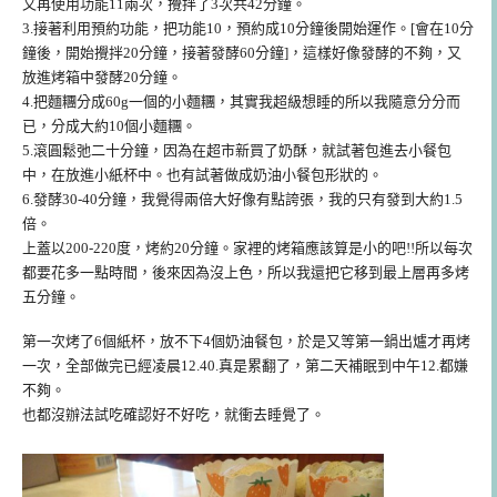
又再使用功能11兩次，攪拌了3次共42分鐘。
3.接著利用預約功能，把功能10，預約成10分鐘後開始運作。[會在10分
鐘後，開始攪拌20分鐘，接著發酵60分鐘]，這樣好像發酵的不夠，又
放進烤箱中發酵20分鐘。
4.把麵糰分成60g一個的小麵糰，其實我超級想睡的所以我隨意分分而
已，分成大約10個小麵糰。
5.滾圓鬆弛二十分鐘，因為在超市新買了奶酥，就試著包進去小餐包
中，在放進小紙杯中。也有試著做成奶油小餐包形狀的。
6.發酵30-40分鐘，我覺得兩倍大好像有點誇張，我的只有發到大約1.5
倍。
上蓋以200-220度，烤約20分鐘。家裡的烤箱應該算是小的吧!!所以每次
都要花多一點時間，後來因為沒上色，所以我還把它移到最上層再多烤
五分鐘。
第一次烤了6個紙杯，放不下4個奶油餐包，於是又等第一鍋出爐才再烤
一次，全部做完已經凌晨12.40.真是累翻了，第二天補眠到中午12.都嫌
不夠。
也都沒辦法試吃確認好不好吃，就衝去睡覺了。