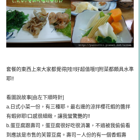
套餐的東西上來大家都覺得[哇!!好超值哦!!]附菜都頗具水準
耶!!
看圖說故事[由左下順時針]
a.日式小菜一份，有三種耶。最右邊的涼拌櫻花蝦的醬拌
有蝦卵耶!口感很細緻，讓我蠻驚艷的!!
b.蛋豆腐跟壽司，蛋豆腐很好吃很消暑，不過被我偷偷看
到應該是市售的芙蓉豆腐。壽司ㄧ人份的有一個香蝦壽