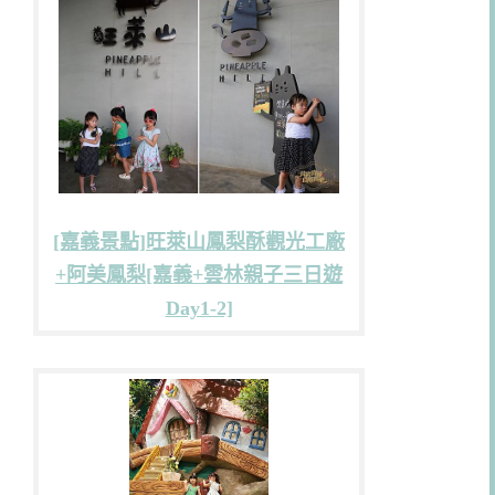
[嘉義景點]旺萊山鳳梨酥觀光工廠
+阿美鳳梨[嘉義+雲林親子三日遊
Day1-2]