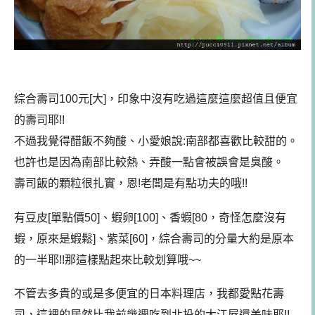
綜合壽司100元[大]，印象中沒有吃過這麼這麼超值且便宜
的壽司耶!!
不過我覺得醋飯不夠酸、小愛娘說:南部都喜歡比較甜的。
也許也是因為南部比較熱、弄酸一點會被誤會是臭酸。
壽司飯的顆粒很扎實，恩!老闆是有點功夫的哦!!
有豆皮[單點價50]、蝦卵[100]、香蝦[80，奇怪怎麼沒有
蝦，原來是蝦鬆]、紫菜[60]，綜合壽司的分量大約是原本
的一半耶!!那這樣點起來比較划算哦~~
不管去多貴的或是多便宜的日本料理店，我都愛點花壽
司，這裡的居然比我前幾週吃到北投的大江屋還美味耶!!