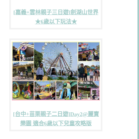
[嘉義+雲林親子三日遊]劍湖山世界
★6歲以下玩法★
[台中+苗栗親子二日遊]Day2@麗寶
樂園 適合6歲以下兒童攻略版