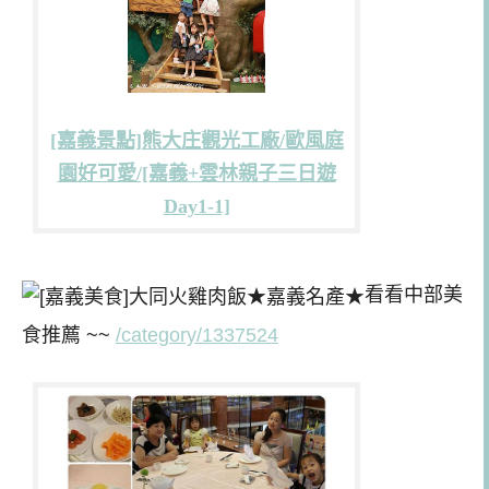
[嘉義景點]熊大庄觀光工廠/歐風庭
園好可愛/[嘉義+雲林親子三日遊
Day1-1]
看看中部美
食推薦 ~~
/category/1337524