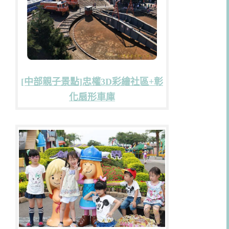
[中部親子景點]忠權3D彩繪社區+彰
化扇形車庫