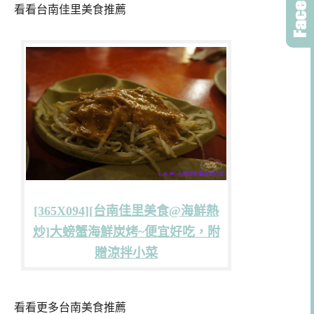
看看台南佳里美食推薦
[365X094][台南佳里美食@海鮮熱
炒]大螃蟹海鮮炭烤~便宜好吃，附
贈涼拌小菜
看看更多台南美食推薦