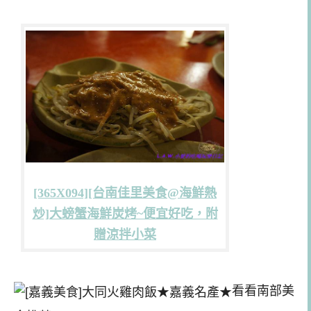
[365X094][台南佳里美食@海鮮熱
炒]大螃蟹海鮮炭烤~便宜好吃，附
贈涼拌小菜
看看南部美