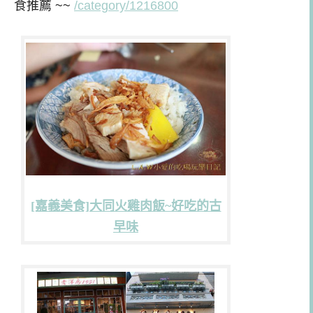
食推薦 ~~
/category/1216800
[嘉義美食]大同火雞肉飯~好吃的古
早味