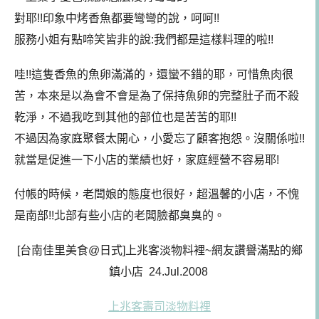
對耶!!印象中烤香魚都要彎彎的說，呵呵!!
服務小姐有點啼笑皆非的說:我們都是這樣料理的啦!!
哇!!這隻香魚的魚卵滿滿的，還蠻不錯的耶，可惜魚肉很
苦，本來是以為會不會是為了保持魚卵的完整肚子而不殺
乾淨，不過我吃到其他的部位也是苦苦的耶!!
不過因為家庭聚餐太開心，小愛忘了顧客抱怨。沒關係啦!!
就當是促進一下小店的業績也好，家庭經營不容易耶!
付帳的時候，老闆娘的態度也很好，超溫馨的小店，不愧
是南部!!北部有些小店的老闆臉都臭臭的。
[台南佳里美食@日式]上兆客淡物料裡~網友讚譽滿點的鄉
鎮小店 24.Jul.2008
上兆客壽司淡物料裡