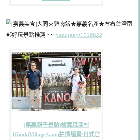
看看台灣南
部好玩景點推薦 ~~
/category/1216822
[嘉義親子景點]檜意森活村
HinokiVillage/kano拍攝場景/日式官