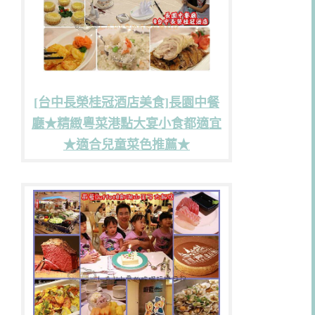
[台中長榮桂冠酒店美食]長園中餐
廳★精緻粵菜港點大宴小食都適宜
★適合兒童菜色推薦★