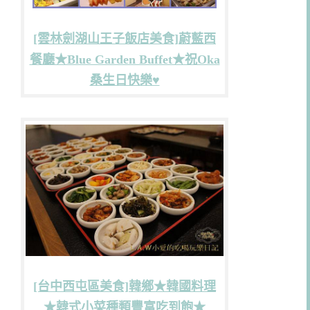
[雲林劍湖山王子飯店美食]蔚藍西
餐廳★Blue Garden Buffet★祝Oka
桑生日快樂♥
[台中西屯區美食]韓鄉★韓國料理
★韓式小菜種類豐富吃到飽★