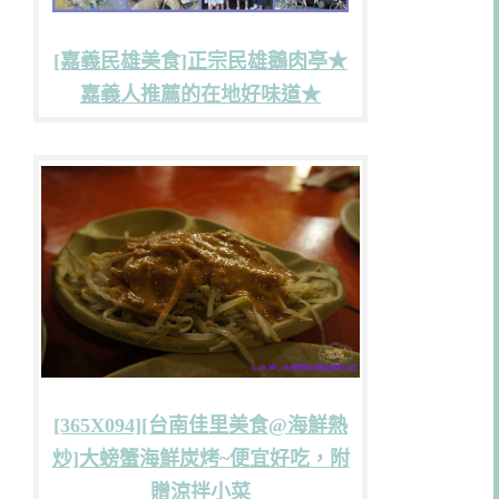
[嘉義民雄美食]正宗民雄鵝肉亭★
嘉義人推薦的在地好味道★
[365X094][台南佳里美食@海鮮熱
炒]大螃蟹海鮮炭烤~便宜好吃，附
贈涼拌小菜