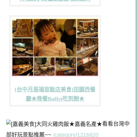
[台中月眉福容飯店美食]田園西餐
廳★晚餐Buffet吃到飽★
看看台灣中
部好玩景點推薦~~
/category/1216820