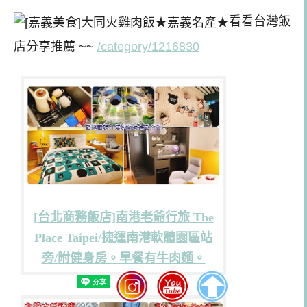
看看台灣飯
店分享推薦 ~~
/category/1216830
[台北商務飯店]南港老爺行旅 The
Place Taipei/捷運南港軟體園區站
旁/附健身房。早餐有牛肉麵。