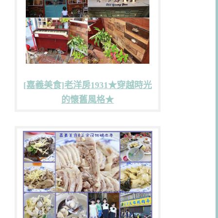
[嘉義美食]老洋房1931★穿越時光
的懷舊風格★