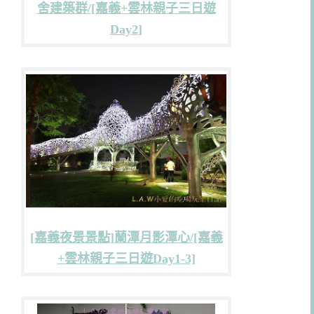
舍建築群/[嘉義+雲林親子三日遊
Day2]
[嘉義夜景景點]蘭潭月影潭心/[嘉義
+雲林親子三日遊Day1-3]