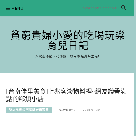
Skip
MENU
to
content
貧窮貴婦小愛的吃喝玩樂
育兒日記
人窮志不窮，花小錢一樣可以過貴婦生活!!
[台南佳里美食]上兆客淡物料裡~網友讚譽滿
點的鄉鎮小店
吃@嘉義台南高雄屏東美食
AIWEI047
2008-07-30