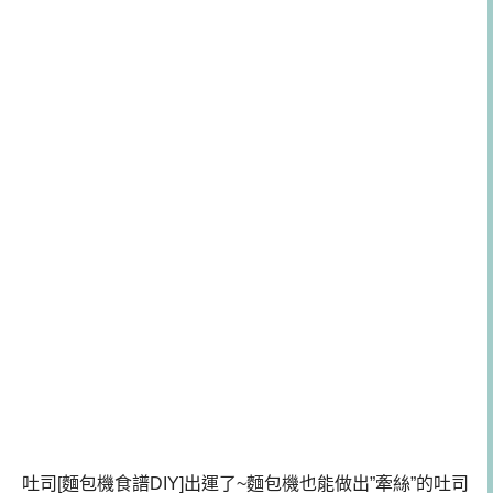
吐司[麵包機食譜DIY]出運了~麵包機也能做出”牽絲”的吐司