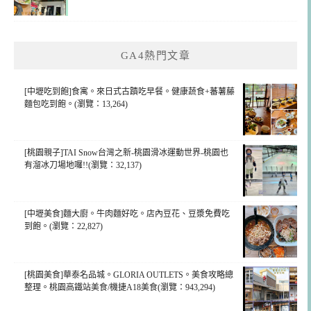
GA4熱門文章
[中壢吃到飽]食寓。來日式古蹟吃早餐。健康蔬食+蕃薯藤
麵包吃到飽。(瀏覽：13,264)
[桃園親子]TAI Snow台灣之新-桃園滑冰運動世界-桃園也
有溜冰刀場地囉!!(瀏覽：32,137)
[中壢美食]麵大廚。牛肉麵好吃。店內豆花、豆漿免費吃
到飽。(瀏覽：22,827)
[桃園美食]華泰名品城。GLORIA OUTLETS。美食攻略總
整理。桃園高鐵站美食/機捷A18美食(瀏覽：943,294)