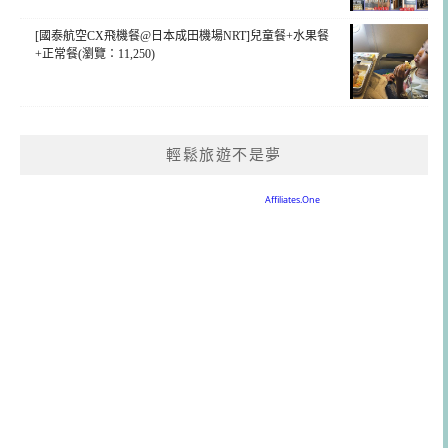
[國泰航空CX飛機餐@日本成田機場NRT]兒童餐+水果餐
+正常餐(瀏覽：11,250)
輕鬆旅遊不是夢