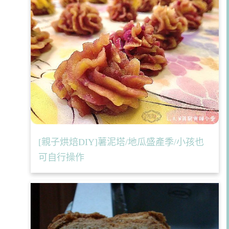
[親子烘焙DIY]薯泥塔/地瓜盛產季/小孩也
可自行操作