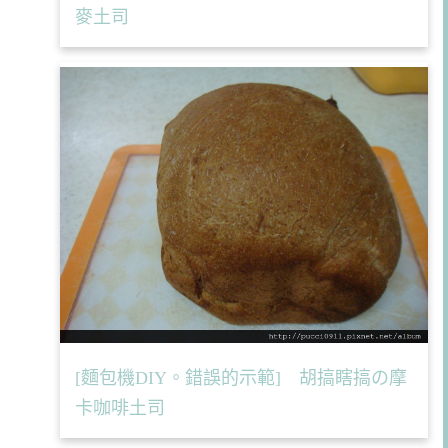
麥土司
[麵包機DIY。錯誤的示範] 胡搞瞎搞の摩
卡咖啡土司