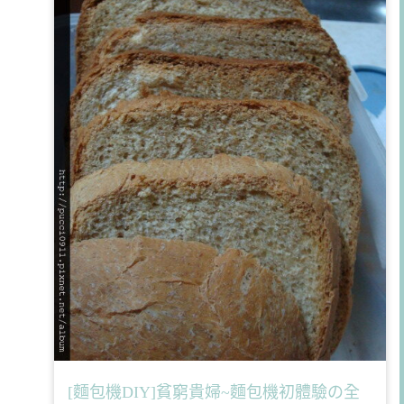
[麵包機DIY]貧窮貴婦~麵包機初體驗の全