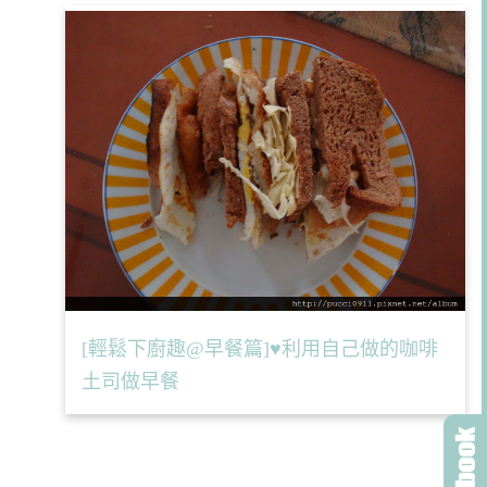
[輕鬆下廚趣@早餐篇]♥利用自己做的咖啡
土司做早餐