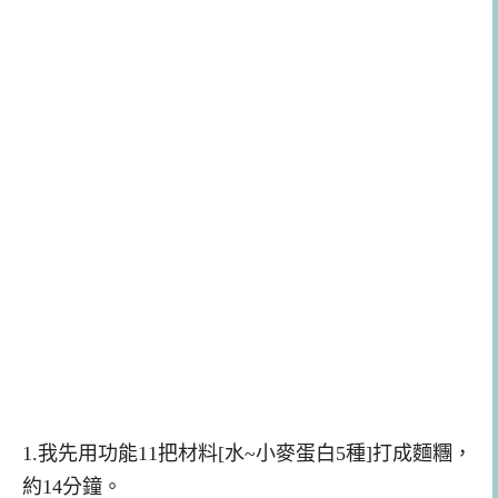
1.我先用功能11把材料[水~小麥蛋白5種]打成麵糰，
約14分鐘。