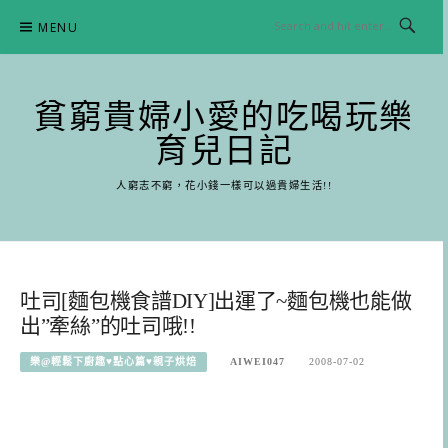
Skip
MENU
to
content
貧窮貴婦小愛的吃喝玩樂
育兒日記
人窮志不窮，花小錢一樣可以過貴婦生活!!
吐司[麵包機食譜DIY]出運了~麵包機也能做
出”牽絲”的吐司哦!!
樂@輕鬆下廚趣♥點心篇♥親子烘焙
AIWEI047
2008-07-02