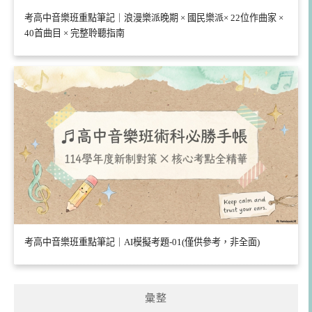
考高中音樂班重點筆記｜浪漫樂派晚期 × 國民樂派× 22位作曲家 ×
40首曲目 × 完整聆聽指南
考高中音樂班重點筆記｜AI模擬考題-01(僅供參考，非全面)
彙整