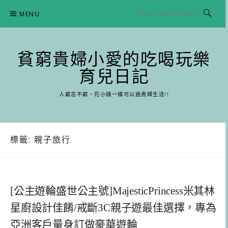
Skip
MENU
to
content
貧窮貴婦小愛的吃喝玩樂
育兒日記
人窮志不窮，花小錢一樣可以過貴婦生活!!
標籤:
親子旅行
[公主遊輪盛世公主號]MajesticPrincess米其林
星廚設計佳餚/戒斷3C親子遊最佳選擇，專為
亞洲客戶量身訂做豪華遊輪