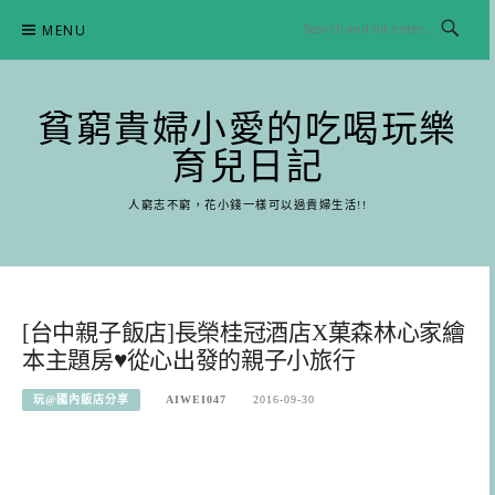
Skip
MENU
to
content
貧窮貴婦小愛的吃喝玩樂
育兒日記
人窮志不窮，花小錢一樣可以過貴婦生活!!
[台中親子飯店]長榮桂冠酒店X菓森林心家繪
本主題房♥從心出發的親子小旅行
玩@國內飯店分享
AIWEI047
2016-09-30