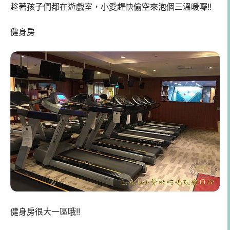
趁著孩子們都在遊戲室，小愛趕快偷空來泡個三溫暖囉!!
健身房
健身房很大一區哦!!