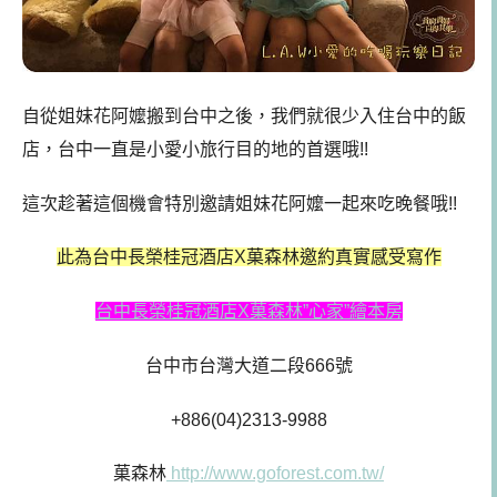
自從姐妹花阿嬤搬到台中之後，我們就很少入住台中的飯
店，台中一直是小愛小旅行目的地的首選哦!!
這次趁著這個機會特別邀請姐妹花阿嬤一起來吃晚餐哦!!
此為
台中長榮桂冠酒店X菓森林
邀約真實感受寫作
台中長榮桂冠酒店X菓森林”心家”繪本房
台中市台灣大道二段666號
+886(04)2313-9988
菓森林
http://www.goforest.com.tw/