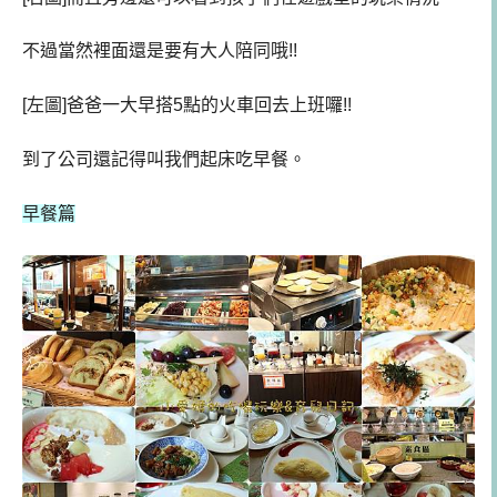
不過當然裡面還是要有大人陪同哦!!
[左圖]爸爸一大早搭5點的火車回去上班囉!!
到了公司還記得叫我們起床吃早餐。
早餐篇