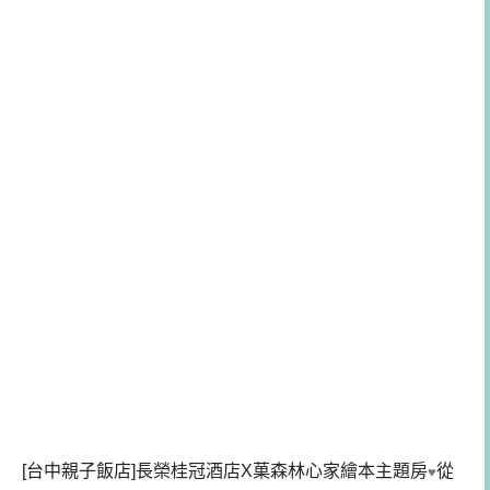
[台中親子飯店]長榮桂冠酒店X菓森林心家繪本主題房
從
♥