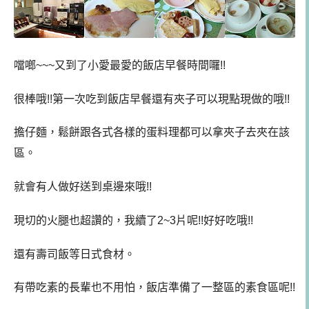
噹啷~~~又到了小愛最愛的飯店早餐時間囉!!
很棒哦!!第一次吃到飯店早餐還有夾子可以現點現做的哦!!
擔仔麵，鬆餅跟各式各樣的蛋料理都可以拿夾子去夾在該
區。
就會有人做好送到桌邊來哦!!
現切的火腿也超讚的，我續了2~3片呢!!好好吃哦!!
還有壽司飯等日式食材。
有帶吃素的長輩也不用怕，飯店準備了一整區的素食區呢!!