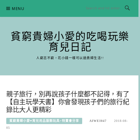
Skip
MENU
to
content
貧窮貴婦小愛的吃喝玩樂
育兒日記
人窮志不窮，花小錢一樣可以過貴婦生活!!
親子旅行，別再說孩子什麼都不記得，有了
【自主玩學天書】你會發現孩子們的旅行紀
錄比大人更精彩
貧窮貴婦小愛♥育兒用品服飾玩具+特賣會分享
AIWEI047
2018-08-
05