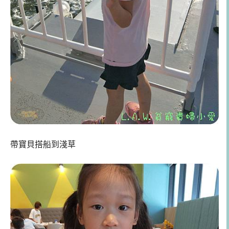
帶寶貝搭船到淺草