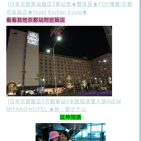
[日本京都車站飯店][車站旁★雙床房★TOP樓層]京都
京阪飯店★Hotel Keihan Kyoto★
看看其他京都站附近飯店
[日本京都飯店][京都車站][本館經濟雙人房]NEW
MIYAKO HOTEL
★
新・都ホテル
延伸閱讀