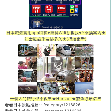
日本旅遊實用app特輯♥無料Wifi哪裡找♥Y乘換案內★
迪士尼設施要排多久★(持續更新)
一個人的旅行也不孤單★Horizon★旅遊必帶清單
看看日本景點推薦~~
/category/1216826