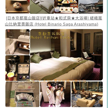
[日本京都嵐山飯店][近車站★和式房★大浴場]
嵯峨嵐
山比納里奧飯店 (Hotel Binario Saga Arashiyama)