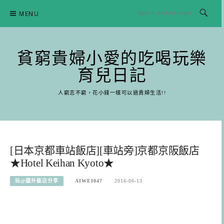
Skip
MENU
to
content
貧窮貴婦小愛的吃喝玩樂
育兒日記
人窮志不窮，花小錢一樣可以過貴婦生活!!
[日本京都車站飯店][車站旁]京都京阪飯店
★Hotel Keihan Kyoto★
玩@國外飯店分享
AIWEI047
2016-06-13