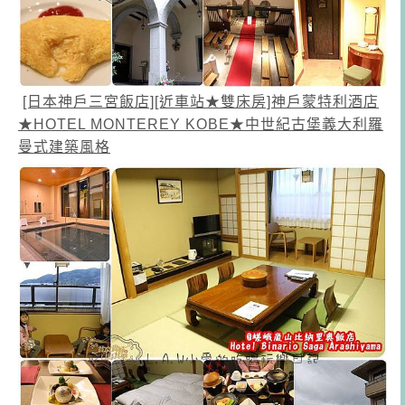
[日本神戶三宮飯店][近車站★雙床房]神戶蒙特利酒店
★HOTEL MONTEREY KOBE★中世紀古堡義大利羅
曼式建築風格