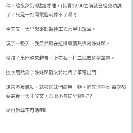
稿，熬夜熬到3點鐘才睡，(其實12:00之前就已經交功課
了，只是一打開電腦就停不了啊!!)
今天又一大早起來輾轉換車去六甲山玩雪。
玩了一整天，我居然還在這邊繼續熬夜寫姊妹趴。
帶孩子出門越來越累，上次我一打二就放棄帶筆電。
這次居然為了姊妹趴發文特地帶了筆電出門。
還來不及感動，就被姊妹們痛扁一頓，補充:誰叫你每次都
要最後一天才發文，怎麼不會提早寫呢??
是自做孽不可活吧!!