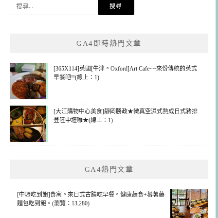
搜
尋
關
鍵
GA4即時熱門文章
字:
[365X114]英國[牛津。Oxford]Art Cafe~~來份傳統的英式
早餐吧!!(線上：1)
[大江購物中心美食]靜岡勝政★微真空濕式熟成日式豬排
登陸中壢囉★(線上：1)
GA4熱門文章
[中壢吃到飽]食寓。來日式古蹟吃早餐。健康蔬食+蕃薯藤
麵包吃到飽。(瀏覽：13,280)