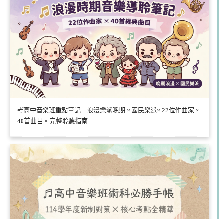
考高中音樂班重點筆記｜浪漫樂派晚期 × 國民樂派× 22位作曲家 ×
40首曲目 × 完整聆聽指南