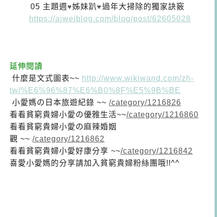
05
主題週
♥
姊妹趴
♥
過年大掃除的獨家訣竅
https://aiweiblog.com/blog/post/62605028
延伸閱讀
什麼是文式圖表~~
http://www.wikiwand.com/zh-
tw/%E6%96%87%E6%B0%8F%E5%9B%BE
小愛媽の日本旅遊紀錄 ~~
/category/1216826
看看貧窮貴婦小愛の優雅生活~~
/category/1216860
看看貧窮貴婦小愛の麻辣婚姻
觀 ~~
/category/1216862
看看貧窮貴婦小愛好康分享 ~~
/category/1216842
喜愛小愛媽的分享請加入貧窮貴婦粉絲團哦!!^^