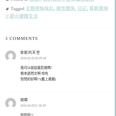
Tagged
主題周姊妹趴
,
兩性關係
,
日記
,
貧窮貴婦
小愛の優雅生活
3 COMMENTS
表
安妮的天空
示:
2016-02-0218:09:44
我可以說這篇犯規嗎?
根本是閃文啊 哈哈
但閃的好啊!!!(戴上墨鏡)
表
胡蝶
示:
2016-02-0511:30:50
哈哈哈～