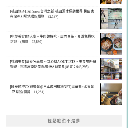
[桃園親子]TAI Snow台灣之新-桃園滑冰運動世界-桃園也
有溜冰刀場地囉!!(瀏覽：32,137)
[中壢美食]麵大廚。牛肉麵好吃。店內豆花、豆漿免費吃
到飽。(瀏覽：22,830)
[桃園美食]華泰名品城。GLORIA OUTLETS。美食攻略總
整理。桃園高鐵站美食/機捷A18美食(瀏覽：943,295)
[國泰航空CX飛機餐@日本成田機場NRT]兒童餐+水果餐
+正常餐(瀏覽：11,251)
輕鬆旅遊不是夢