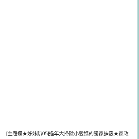
[主題週★姊妹趴05]過年大掃除小愛媽的獨家訣竅★家政