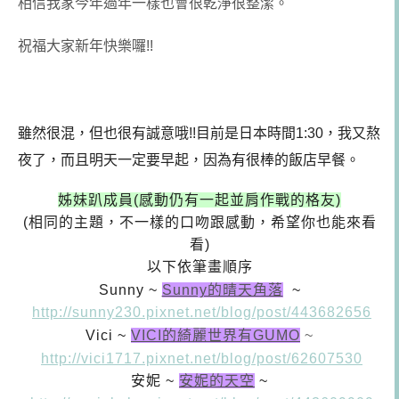
相信我家今年過年一樣也會很乾淨很整潔。
祝福大家新年快樂囉!!
雖然很混，但也很有誠意哦!!目前是日本時間1:30，我又熬
夜了，而且明天一定要早起，因為有很棒的飯店早餐。
姊妹趴成員(感動仍有一起並肩作戰的格友)
(相同的主題，不一樣的口吻跟感動，希望你也能來看
看)
以下依筆畫順序
Sunny ~
Sunny的晴天角落
~
http://sunny230.pixnet.net/blog/post/443682656
Vici ~
VICI的綺麗世界有GUMO
~
http://vici1717.pixnet.net/blog/post/62607530
安妮 ~
安妮的天空
~