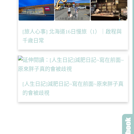
[旅人心事] 北海道16日慢旅（1）｜啟程與
千歲日常
[人生日記]減肥日記~寫在前面~原來胖子真
的會被歧視