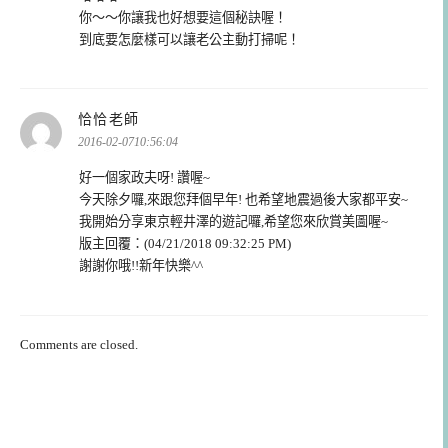
你～～你讓我也好想要這個秘訣喔！
到底要怎麼樣可以讓老公主動打掃呢！
表
恰恰老師
示:
2016-02-0710:56:04
好一個家政夫呀! 讚喔~
今天除夕囉,來跟您拜個早年! 也希望地震過後大家都平安~
我開始分享東京輕井澤的遊記囉,希望您來欣賞美圖喔~
版主回覆：(04/21/2018 09:32:25 PM)
謝謝你哦!!新年快樂^^
Comments are closed.