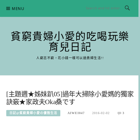
Skip
MENU
to
content
貧窮貴婦小愛的吃喝玩樂
育兒日記
人窮志不窮，花小錢一樣可以過貴婦生活!!
[主題週★姊妹趴05]過年大掃除小愛媽的獨家
訣竅★家政夫Oka桑です
日記@貧窮貴婦小愛の優雅生活
AIWEI047
2016-02-02
3