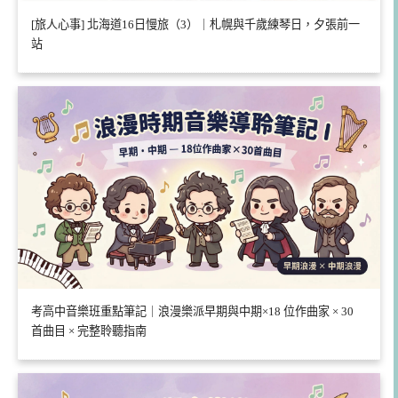
[旅人心事] 北海道16日慢旅（3）｜札幌與千歲練琴日，夕張前一
站
考高中音樂班重點筆記｜浪漫樂派早期與中期×18 位作曲家 × 30
首曲目 × 完整聆聽指南