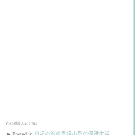
GA4瀏覽人氣：204
Posted in
日記@貧窮貴婦小愛の優雅生活