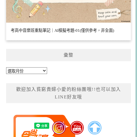
考高中音樂班重點筆記｜AI模擬考題-01(僅供參考，非全面)
彙整
彙
整
歡迎加入貧窮貴婦小愛的粉絲團哦!!也可以加入
LINE好友哦