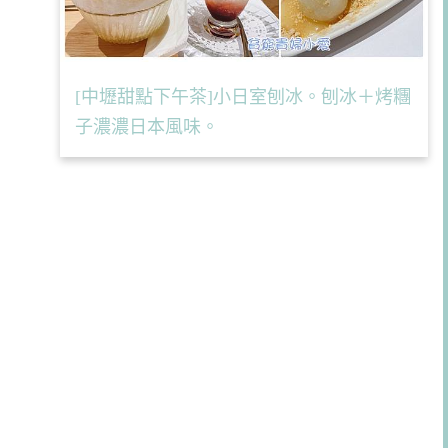
[中壢甜點下午茶]小日室刨冰。刨冰＋烤糰
子濃濃日本風味。