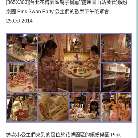
[365X303][台北花博園區親子餐廳][捷運圓山站美食]繽紛
樂園 Pink Swan Party 公主們的歡樂下午茶聚會
25.Oct.2014
這次小公主們來到的是位於花博園區的繽紛樂園 Pink