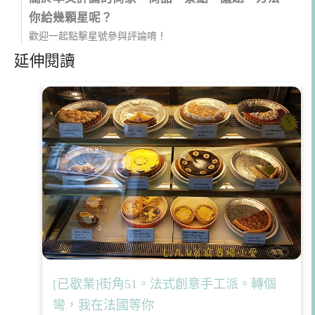
你給幾顆星呢？
歡迎一起點擊星號參與評論唷！
延伸閱讀
[已歇業]街角51。法式創意手工派。轉個
彎，我在法國等你