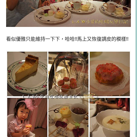
看似優雅只能維持一下下，哈哈!!馬上又恢復調皮的模樣!!