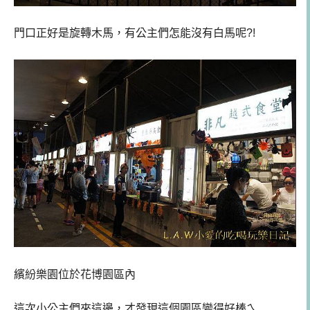
門口正好是旋轉木馬，有公主們怎能沒有白馬呢?!
繽紛樂園位於花博園區內
這次小公主們來這邊，才發現這個園區變得好棒ㄟ