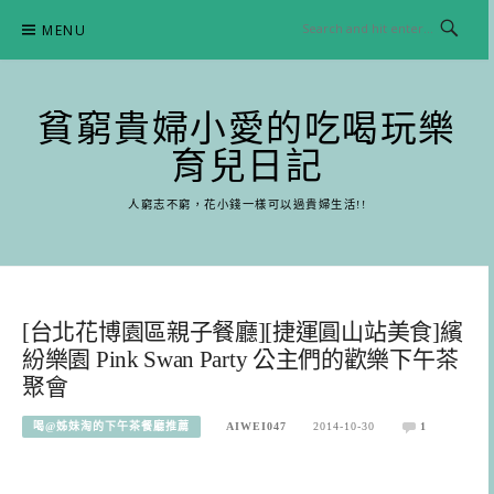
Skip
MENU
to
content
貧窮貴婦小愛的吃喝玩樂
育兒日記
人窮志不窮，花小錢一樣可以過貴婦生活!!
[台北花博園區親子餐廳][捷運圓山站美食]繽
紛樂園 Pink Swan Party 公主們的歡樂下午茶
聚會
喝@姊妹淘的下午茶餐廳推薦
AIWEI047
2014-10-30
1