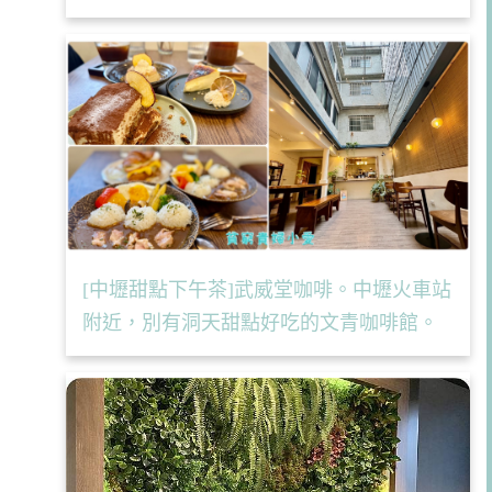
[中壢甜點下午茶]武威堂咖啡。中壢火車站
附近，別有洞天甜點好吃的文青咖啡館。