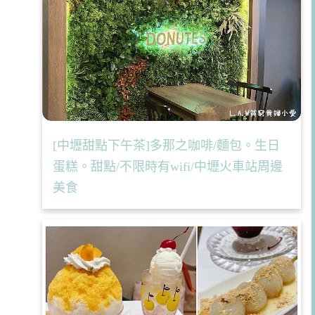
[中壢甜點下午茶]多那之咖啡/麵包。生日
蛋糕。甜點/不限時有wifi/中壢火車站周邊
美食