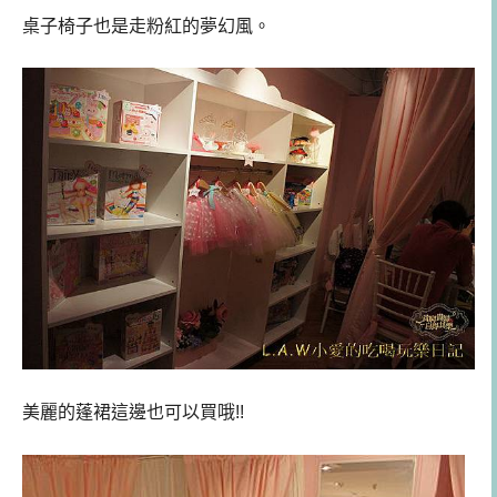
桌子椅子也是走粉紅的夢幻風。
美麗的蓬裙這邊也可以買哦!!