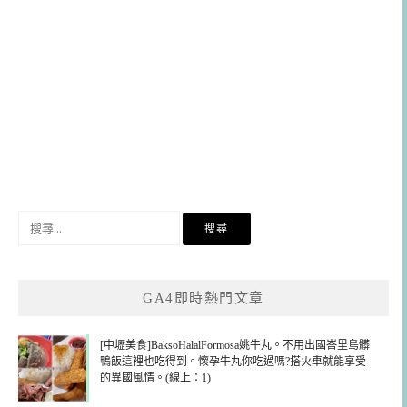
搜
尋
關
鍵
GA4即時熱門文章
字:
[中壢美食]BaksoHalalFormosa姚牛丸。不用出國峇里島髒
鴨飯這裡也吃得到。懷孕牛丸你吃過嗎?搭火車就能享受
的異國風情。(線上：1)