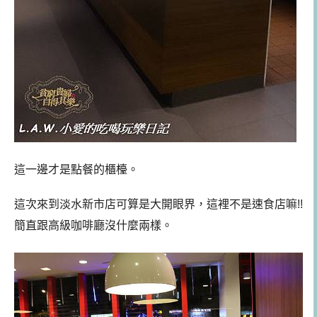
這一邊才是點餐的櫃檯。
這次來到淡水新市店可算是大開眼界，這裡不是速食店嘛!!
簡直跟高級咖啡廳沒什麼兩樣。