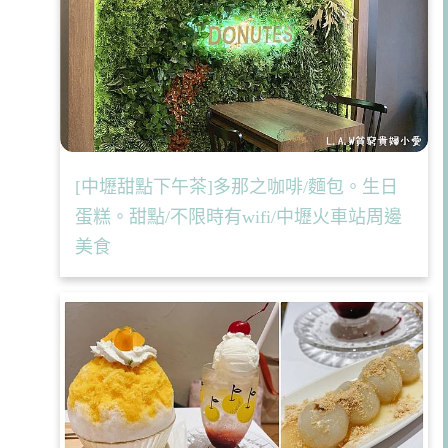
[中壢甜點下午茶]多那之咖啡/麵包。生日
蛋糕。甜點/不限時有wifi/中壢火車站周邊
美食