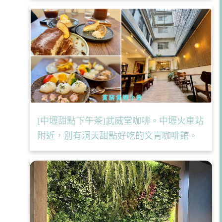
[中壢甜點下午茶]武威堂咖啡。中壢火車站
附近，別有洞天甜點好吃的文青咖啡館。