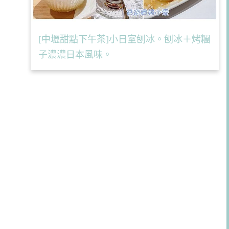
[中壢甜點下午茶]小日室刨冰。刨冰＋烤糰
子濃濃日本風味。