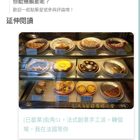
你給幾顆星呢？
歡迎一起點擊星號參與評論唷！
延伸閱讀
[已歇業]街角51。法式創意手工派。轉個
彎，我在法國等你