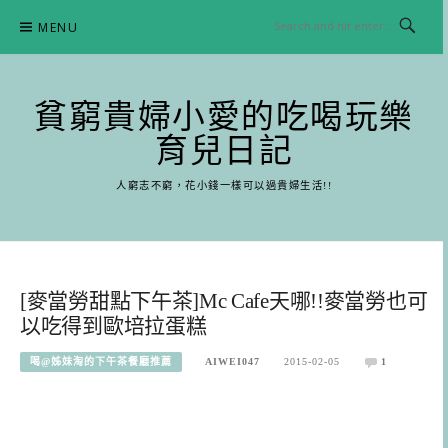
Skip
MENU
to
content
貧窮貴婦小愛的吃喝玩樂
育兒日記
人窮志不窮，花小錢一樣可以過貴婦生活!!
[麥當勞甜點下午茶]Mc Cafe天哪!!麥當勞也可
以吃得到歐培拉蛋糕
喝@姊妹淘的下午茶餐廳推薦
AIWEI047
2015-02-05
1