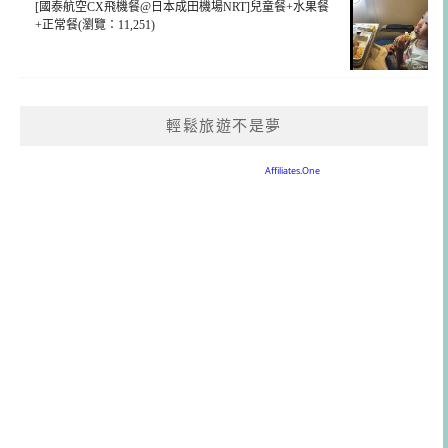
[國泰航空CX飛機餐@日本成田機場NRT]兒童餐+水果餐
+正常餐(瀏覽：11,251)
輕鬆旅遊不是夢