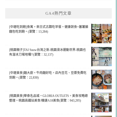
GA4熱門文章
[中壢吃到飽]食寓。來日式古蹟吃早餐。健康蔬食+蕃薯藤
麵包吃到飽。(瀏覽：13,284)
[桃園親子]TAI Snow台灣之新-桃園滑冰運動世界-桃園也
有溜冰刀場地囉!!(瀏覽：32,137)
[中壢美食]麵大廚。牛肉麵好吃。店內豆花、豆漿免費吃
到飽。(瀏覽：22,830)
[桃園美食]華泰名品城。GLORIA OUTLETS。美食攻略總
整理。桃園高鐵站美食/機捷A18美食(瀏覽：943,295)