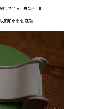
等物品收回去盒子了!!
開張拿出來玩囉!!