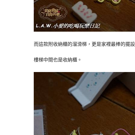
而這款附收納櫃的溜滑梯，更是家裡最棒的擺設!
樓梯中間也是收納櫃。