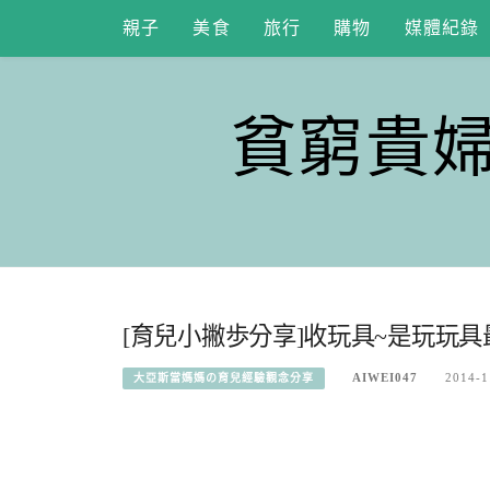
Skip
親子
美食
旅行
購物
媒體紀錄
to
content
貧窮貴
[育兒小撇歩分享]收玩具~是玩玩具
AIWEI047
2014-1
大亞斯當媽媽の育兒經驗觀念分享