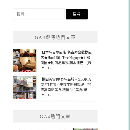
搜
尋
關
鍵
GA4即時熱門文章
字:
[日本名古屋飯店]名古屋合歡樹飯
店★Hotel Silk Tree Nagoya★近榮
商圈★附簡易早餐/利木津巴士(線
上：1)
[桃園美食]華泰名品城。GLORIA
OUTLETS。美食攻略總整理。桃
園高鐵站美食/機捷A18美食(線
上：1)
GA4熱門文章