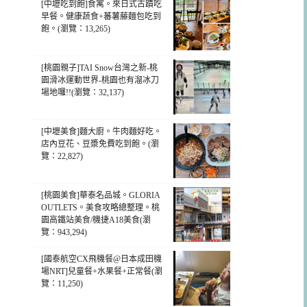
[中壢吃到飽]食寓。來日式古蹟吃
早餐。健康蔬食+蕃薯藤麵包吃到
飽。(瀏覽：13,265)
[桃園親子]TAI Snow台灣之新-桃
園滑冰運動世界-桃園也有溜冰刀
場地囉!!(瀏覽：32,137)
[中壢美食]麵大廚。牛肉麵好吃。
店內豆花、豆漿免費吃到飽。(瀏
覽：22,827)
[桃園美食]華泰名品城。GLORIA
OUTLETS。美食攻略總整理。桃
園高鐵站美食/機捷A18美食(瀏
覽：943,294)
[國泰航空CX飛機餐@日本成田機
場NRT]兒童餐+水果餐+正常餐(瀏
覽：11,250)