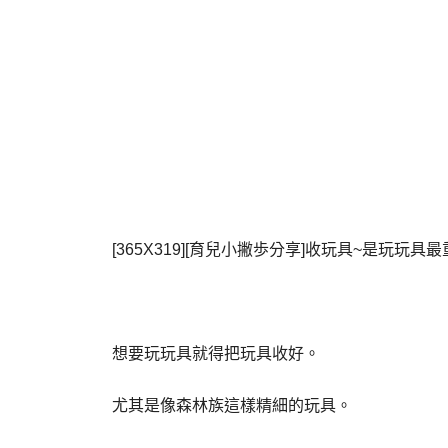
[365X319][育兒小撇歩分享]收玩具~是玩玩
想要玩玩具就得把玩具收好。
尤其是像森林族這樣精細的玩具。