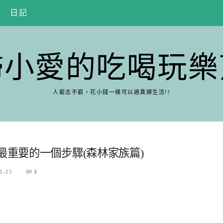
日記
婦小愛的吃喝玩樂
人窮志不窮，花小錢一樣可以過貴婦生活!!
最重要的一個步驟(森林家族篇)
1-15
3