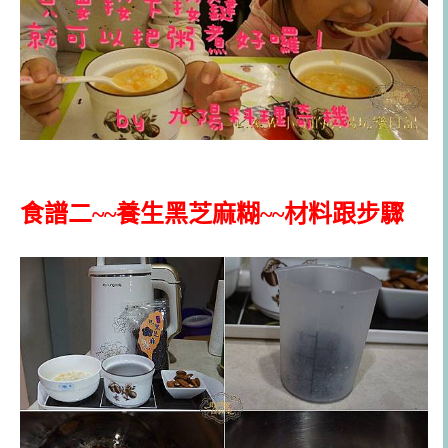
食譜二~~養生黑芝麻糊~~材料跟步驟