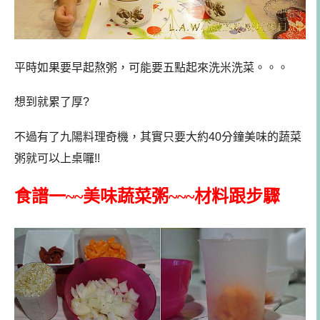
平時如果要早起熬粥，可能要五點起來洗米洗菜。。。
想到就累了厚?
不過有了九陽料理奇機，其實只要大約40分鐘美味的蔬菜
粥就可以上桌囉!!
食譜一~~美味蔬菜粥~~~材料跟步驟