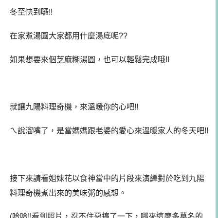
冬至快到囉!!
在家煮湯圓大家都用什麼湯底呢??
如果想要來個芝麻糊湯圓，也可以輕鬆完成哦!!
就讓九陽料理奇機，來溫暖你的心吧!!
ㄟ說溜嘴了，是當媽媽跟老婆的愛心來溫暖家人的冬天吧!!
接下來請看姐妹花以食神當中的片段來演繹對於吃到九陽
料理奇機煮出來的美味粥的感想。
(哈哈!!看到照片，忍不住惡搞了一下，哪來這麼多莫名的