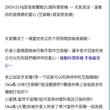
[365X314][部落客體驗]九陽料理奇機 ~~ 天氣漸涼，溫暖
你的是媽媽的愛心 (芝麻糊+蔬菜粥食譜)
天氣轉涼了。親愛的老公的下班時間卻越來越晚。
於是小愛媽跟姊妹花聯手製作芝麻糊，讓半夜才回家的老
公可以吃到我們暖呼呼的愛心。
啟動料理奇機 手做最安
心
。
老公加班辛苦囉!!等一下回家可以吃熱呼呼的芝麻糊哦!!
Oka桑:沙咪!!芝麻糊?我沒聽錯吧?!難道你晚上偷偷跑去吃
糖朝打包的?!
小愛媽:當然不是囉!!這可是真材實料我自己做的呢!!
Oka桑:(大驚)你被外星人附身了嗎?!!當然不是囉~~因為我