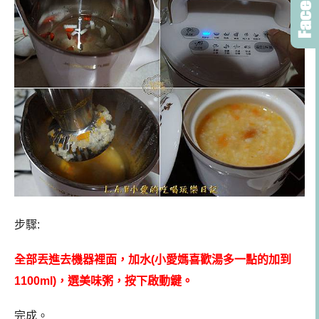
步驟:
全部丟進去機器裡面，加水(小愛媽喜歡湯多一點的加到
1100ml)，選美味粥，按下啟動鍵。
完成。