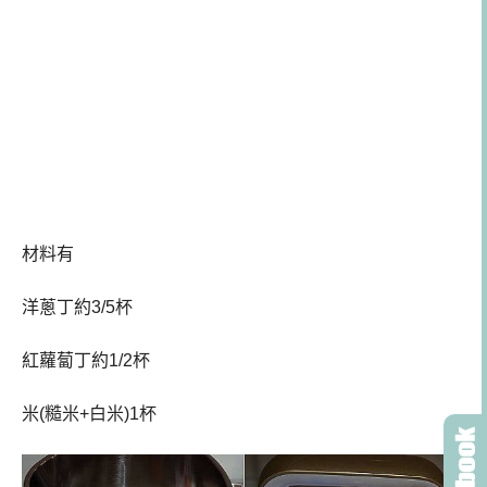
材料有
洋蔥丁約3/5杯
紅蘿蔔丁約1/2杯
米(糙米+白米)1杯