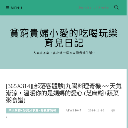
Skip
MENU
to
content
貧窮貴婦小愛的吃喝玩樂
育兒日記
人窮志不窮，花小錢一樣可以過貴婦生活!!
[365X314][部落客體驗]九陽料理奇機 ~~ 天氣
漸涼，溫暖你的是媽媽的愛心 (芝麻糊+蔬菜
粥食譜)
樂@購物♥好貨分享篇+特賣會情報
AIWEI047
2014-11-10
5