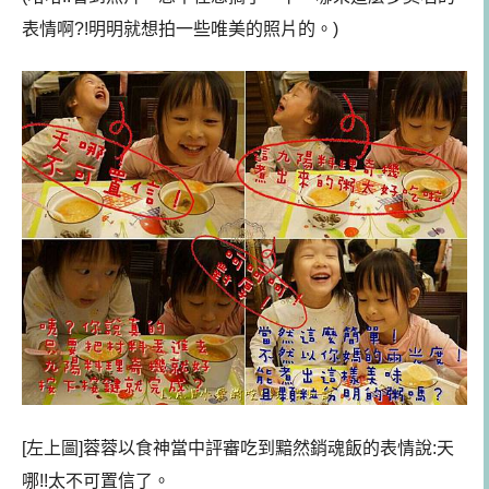
表情啊?!明明就想拍一些唯美的照片的。)
[左上圖]蓉蓉以食神當中評審吃到黯然銷魂飯的表情說:天
哪!!太不可置信了。