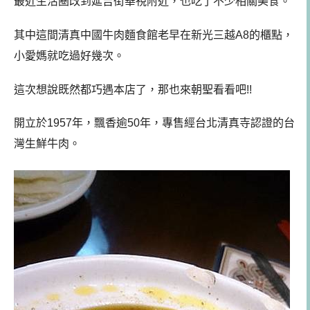
最近生活圈改到延吉街華視附近，也吃了不少相關美食。
其中這間清真中國牛肉麵食館老早在新光三越A8的櫃點，
小愛媽就吃過好幾次。
這次想說既然都巧遇本店了，那也來朝聖看看吧!!
開立於1957年，飄香逾50年，專售經台北清真寺認證的台
灣生鮮牛肉。