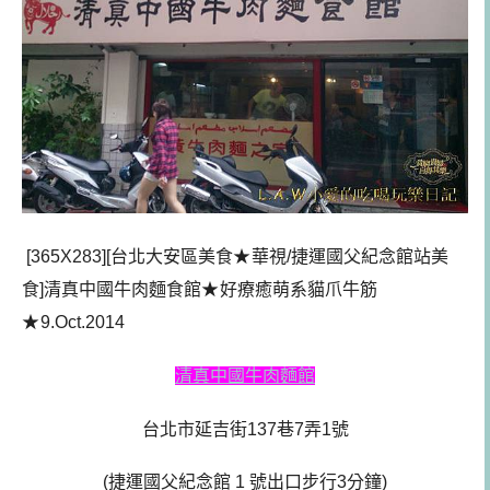
[365X283][台北大安區美食
★
華視/捷運國父紀念館站美
食]清真中國牛肉麵食館
★
好療癒萌系貓爪牛筋
★
9.Oct.2014
清真中國牛肉麵館
台北市延吉街137巷7弄1號
(捷運國父紀念館 1 號出口步行3分鐘)