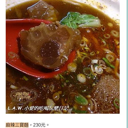
麻辣三寶麵
，230元。