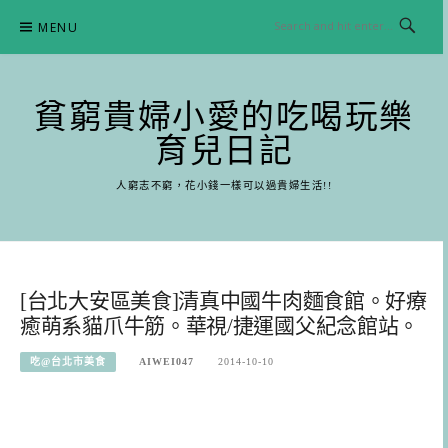
Skip
MENU
to
content
貧窮貴婦小愛的吃喝玩樂
育兒日記
人窮志不窮，花小錢一樣可以過貴婦生活!!
[台北大安區美食]清真中國牛肉麵食館。好療
癒萌系貓爪牛筋。華視/捷運國父紀念館站。
吃@台北市美食
AIWEI047
2014-10-10