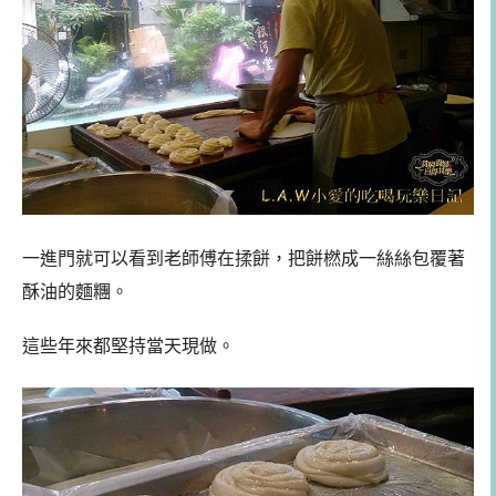
一進門就可以看到老師傅在揉餅，把餅橪成一絲絲包覆著
酥油的麵糰。
這些年來都堅持當天現做。