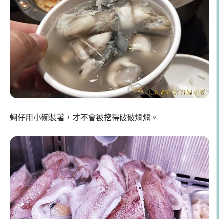
蚵仔用小碗裝著，才不會被挖得破破爛爛。