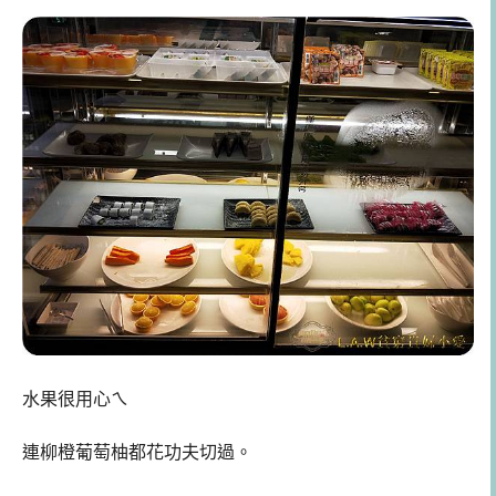
水果很用心ㄟ
連柳橙葡萄柚都花功夫切過。