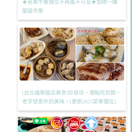
★商業午餐價位不再遙不可及★加映一樓
聖誕市集
[台北福華飯店美食]珍珠坊。港點吃到飽。
老字號意外的美味。[更新2025菜單價位]