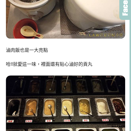
滷肉飯也是一大亮點
哈!!就愛這一味，裡面還有貼心滷好的貢丸