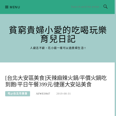
Skip
MENU
to
content
貧窮貴婦小愛的吃喝玩樂
育兒日記
人窮志不窮，花小錢一樣可以過貴婦生活!!
[台北大安區美食]天辣麻辣火鍋/平價火鍋吃
到飽/平日午餐399元/捷運大安站美食
吃@台北市美食
AIWEI047
2019-08-31