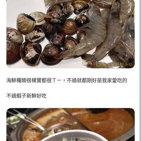
海鮮種類很樸實都很ㄒㄧ，不過就都剛好是我家愛吃的
不過蝦子新鮮好吃