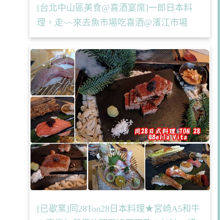
[台北中山區美食@喜酒宴席]一郎日本料
理，走~~來去魚市場吃喜酒@濱江市場
[已歇業]同28Ton28日本料理★宮崎A5和牛