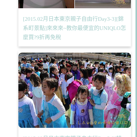
[2015.02月日本東京親子自由行Day3-3][錦
系町景點]來來來~教你最便宜的UNIQLO怎
麼買?9折再免稅