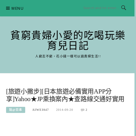
Skip
MENU
to
content
貧窮貴婦小愛的吃喝玩樂
育兒日記
人窮志不窮，花小錢一樣可以過貴婦生活!!
[旅遊小撇步][日本旅遊必備實用APP分
享]Yahoo★JP乘換案內★查路線交通好實用
玩@日本
AIWEI047
2014-09-20
2