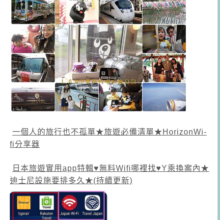
一個人的旅行也不孤單★旅遊必備清單★HorizonWi-
fi分享器
日本旅遊實用app特輯♥無料Wifi哪裡找♥Y乘換案內★
迪士尼設施要排多久★(持續更新)