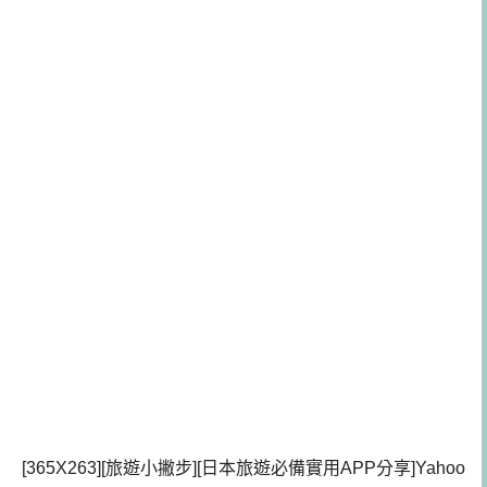
[365X263][旅遊小撇步][日本旅遊必備實用APP分享]Yahoo