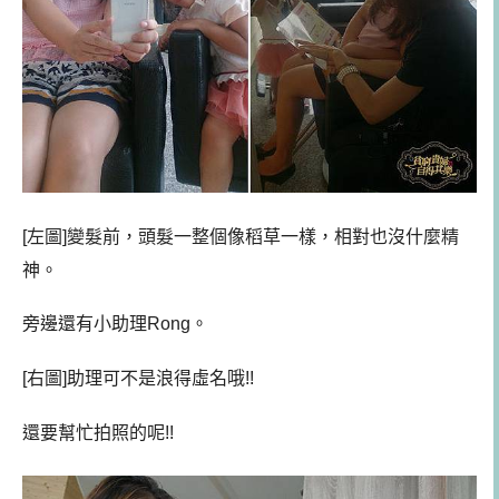
[左圖]變髮前，頭髮一整個像稻草一樣，相對也沒什麼精
神。
旁邊還有小助理Rong。
[右圖]助理可不是浪得虛名哦!!
還要幫忙拍照的呢!!