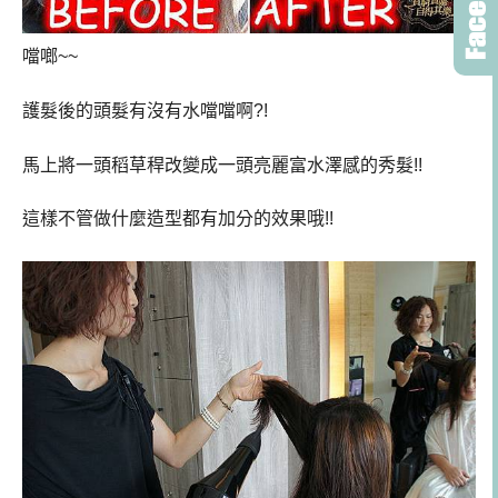
噹啷~~
護髮後的頭髮有沒有水噹噹啊?!
馬上將一頭稻草稈改變成一頭亮麗富水澤感的秀髮!!
這樣不管做什麼造型都有加分的效果哦!!