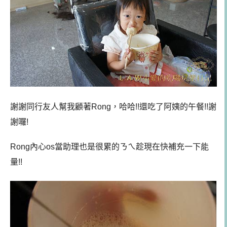
謝謝同行友人幫我顧著Rong，哈哈!!還吃了阿姨的午餐!!謝
謝囉!
Rong內心os當助理也是很累的ㄋㄟ趁現在快補充一下能
量!!