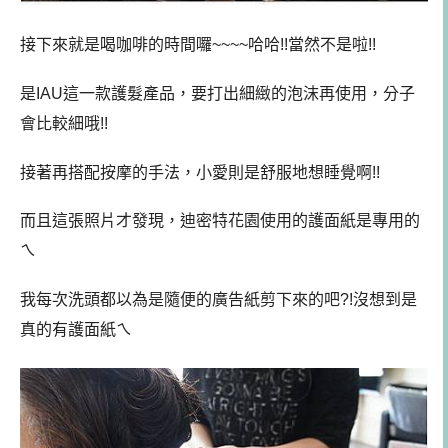
接下來就是喝咖啡的時間囉~~~~哈哈!!當然不是啦!!
是IAU這一款護髮產品，要打出細緻的泡沫再使用，分子
會比較細哦!!
接著再搭配按摩的手法，小愛則是舒服地想睡覺啊!!
而且這張照片才發現，迪密特花園使用的護面紙是專用的
ㄟ
我每次洗頭都以為是隨便的廣告紙剪下來的吧?!沒想到是
真的有護面紙ㄟ