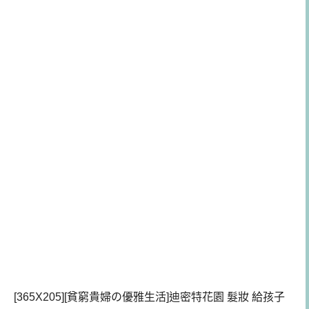
[365X205][貧窮貴婦の優雅生活]迪密特花園 髮妝 給孩子