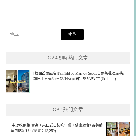
搜
尋
關
鍵
GA4即時熱門文章
字:
[韓國首爾飯店]Fairfield by Marriott Seoul/首爾萬楓酒店/機
場巴士直達/近車站/附近商圈完整好吃好買(線上：1)
GA4熱門文章
[中壢吃到飽]食寓。來日式古蹟吃早餐。健康蔬食+蕃薯藤
麵包吃到飽。(瀏覽：13,259)