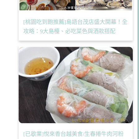
[桃園吃到飽推薦]島語台茂店盛大開幕！全
攻略：9大島檯、必吃菜色與酒款搭配
[已歇業]悅來香台越美食/生春捲牛肉河粉