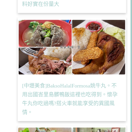
料好實在份量大
[中壢美食]BaksoHalalFormosa姚牛丸。不
用出國峇里島髒鴨飯這裡也吃得到。懷孕
牛丸你吃過嗎?搭火車就能享受的異國風
情。