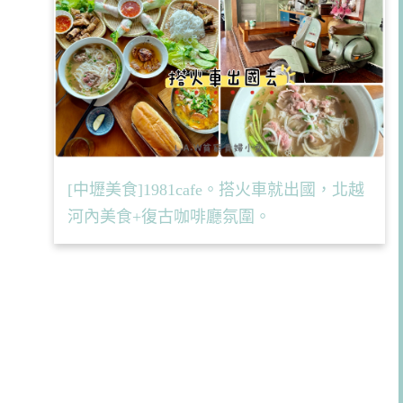
[中壢美食]1981cafe。搭火車就出國，北越
河內美食+復古咖啡廳氛圍。