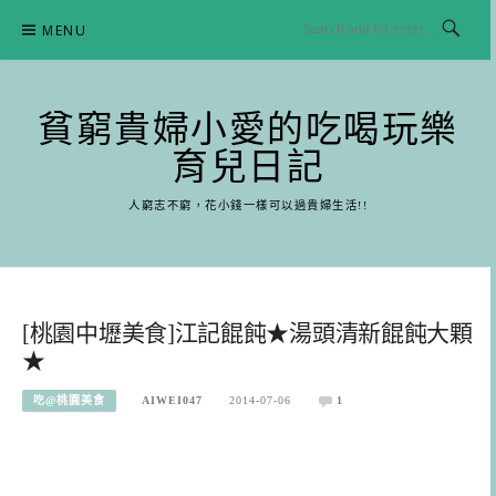
Skip
MENU
to
content
貧窮貴婦小愛的吃喝玩樂
育兒日記
人窮志不窮，花小錢一樣可以過貴婦生活!!
[桃園中壢美食]江記餛飩★湯頭清新餛飩大顆
★
吃@桃園美食
AIWEI047
2014-07-06
1