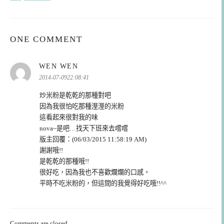
ONE COMMENT
表
WEN WEN
示:
2014-07-0922:08:41
炒米粉是乾乾的那種對吧
因為我很怕吃那種溼溼的米粉
這看起來很對我的味
nova~是吧…找天下班來去嚐嚐
版主回覆：(06/03/2015 11:58:19 AM)
謝謝哦!!
是乾乾的那種哦!!
很好吃，因為我也不喜歡爛爛的口感，
平時不吃米粉的，但這間的我覺得好吃哦!!^^
Comments are closed.