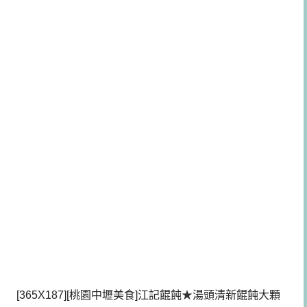
[365X187][桃園中壢美食]江記餛飩
★
湯頭清新餛飩大顆