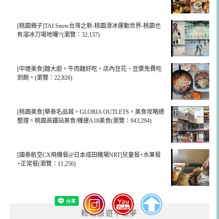
[桃園親子]TAI Snow台灣之新-桃園滑冰運動世界-桃園也
有溜冰刀場地囉!!(瀏覽：32,137)
[中壢美食]麵大廚。牛肉麵好吃。店內豆花、豆漿免費吃
到飽。(瀏覽：22,826)
[桃園美食]華泰名品城。GLORIA OUTLETS。美食攻略總
整理。桃園高鐵站美食/機捷A18美食(瀏覽：943,294)
[國泰航空CX飛機餐@日本成田機場NRT]兒童餐+水果餐
+正常餐(瀏覽：11,250)
輕鬆旅遊不是夢