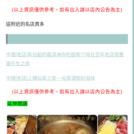
(以上資訊僅供參考，如有出入請以店內公告為主)
這附近的名店真多
中壢[B級美食] 雙營涼麵~~炎炎夏日的正餐首選
中壢[老店]有包餡的霜淇淋你吃過嗎??就在百年老店張豐
盛花生之家
中壢[老店]上輝仙草之家~~仙草濃郁好滋味
(以上資訊僅供參考，如有出入請以店內公告為主)
延伸閱讀