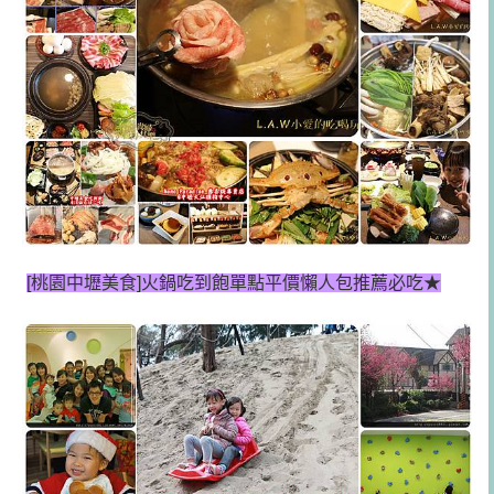
[桃園中壢美食]
火鍋吃到飽單點平價懶人包推薦必吃★