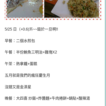
5/25 日（+0.6)ㄞ~~毀於一旦啊!!
早餐：
二個水煎包
午餐
：半份鮪魚三明治+雞塊X2
午茶：熱拿鐵+蛋糕
五月就是我們的瘋狂慶生月
沒錯又是金渼星
晚餐：大四喜 炒飯+炸醬麵+牛肉捲餅+鍋貼+酸辣湯