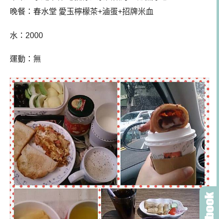
晚餐：春水堂 愛玉檸檬茶+滷蛋+招牌米血
水：2000
運動：無