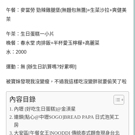
午餐
：
麥當勞 勁辣雞腿堡(無麵包無醬)+生菜沙拉+爽健美
茶
午茶
：
生日蛋糕一小片
晚餐：春水堂 肉排飯+半杯愛玉檸檬+高麗菜
水：2000
運動：無 [辦生日趴算嗎?好累啊!]
被寶妹發現我沒變瘦，不過我這樣吃沒變胖就要偷笑了啦
內容目錄
內壢 [好吃生日蛋糕]@金渼星
連鎖[點心@中壢SOGO]BREAD PAPA 日式泡芙工
房
大安區[午餐女王]NOODDI 傳統泰式麵食現身台北