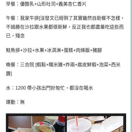
早餐：
優酪乳+山形吐司+義美杏仁香片
午餐
：
我家牛排[沒發文已經倒了
其實雖然自助餐不怎樣，
不過勝在沙拉跟水果都很新鮮，反正我也都盡量吃這些而
已，殘念
鮭魚排+沙拉+水果+冰淇淋+蛋糕+肉燥飯+豬腳
晚餐：三合院 [蝦鬆+糯米雞+炸兩+腐皮鮮蝦+泡菜+西米
露]
水：1200
帶小孩出門好匆忙，都沒在喝水
運動：無