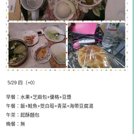
5/29 四（+0）
早餐：
水果+芝麻包+優格+豆漿
午餐
：飯+鮭魚+筊白筍+青菜+海帶豆腐湯
午茶：起酥麵包
晚餐：無