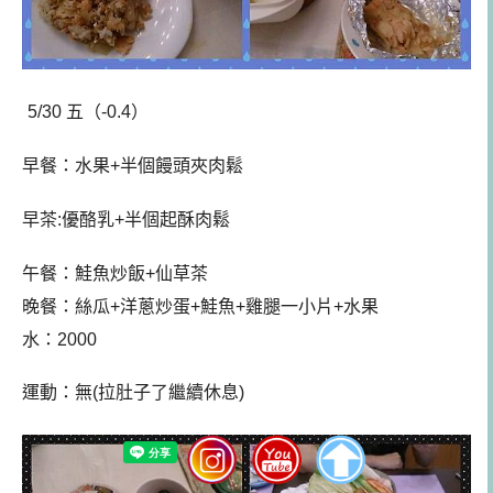
5/30 五（-0.4）
早餐：
水果+半個饅頭夾肉鬆
早茶:優酪乳+半個起酥肉鬆
午餐
：鮭魚炒飯+仙草茶
晚餐：絲瓜+洋蔥炒蛋+鮭魚+雞腿一小片+水果
水：2000
運動：無(拉肚子了繼續休息
)