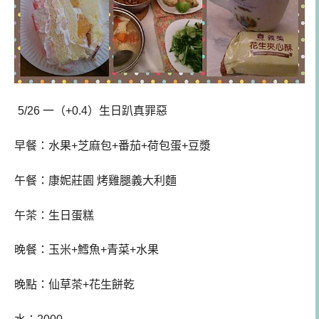
5/26 一（+0.4）生日趴真罪惡
早餐：
水果+芝麻包+番茄+荷包蛋+豆漿
午餐
：康妮莊園 烤雞腿義大利麵
午茶：生日蛋糕
晚餐：玉米+鱈魚+青菜+水果
晚點
：仙草茶+花生餅乾