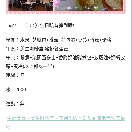
5/27 二（-0.4）生日趴有操到哦!
早餐：
水果+芝麻包+番茄+荷包蛋+豆漿+香蕉+優格
午餐
：美生咖啡室 豬排餐蛋飯
午茶：鴛鴦+法蘭西多士+香脆奶油豬扒包+波蘿油+奶醬波
蘿+蛋塔(以上都吃一半)
晚餐：無
水：2000
運動：無
中壢美食，美生咖啡室，不用出國也能吃到道地港味茶餐
廳