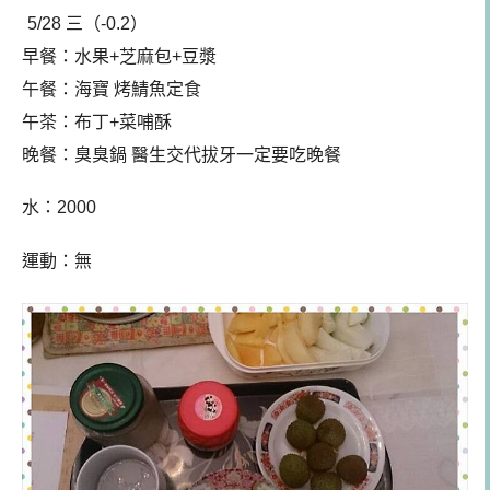
5/28 三（-0.2）
早餐：
水果+芝麻包+豆漿
午餐
：
海寶 烤鯖魚定食
午茶：布丁+菜哺酥
晚餐：臭臭鍋 醫生交代拔牙一定要吃晚餐
水：2000
運動：無