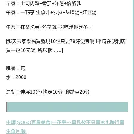
早餐：
土司肉鬆+番茄+洋蔥+優酪乳
午餐：
一花亭 生魚丼+沙拉+味噌湯+紅豆湯
午茶
：
抹茶泡芙+熱拿鐵+偷吃迷你芝多司
[那天去家樂福買發現10包只要79好便宜啊!!平時在便利店
買一包10元呢!!所以就……
]
晚餐：
無
水：2000
運動：
伸展10分+快走10分+腳踏車20分
連鎖[點心@中壢SOGO]BREAD PAPA 日式泡芙工房
中壢[SOGO百貨美食]一花亭~~莫凡彼不只賣冰也跨行賣
生魚片啦!