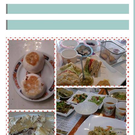
桃園[藝文特區。]居食屋和民。VIP生日禮特招
生日快樂~~生日優惠餐廳一覽