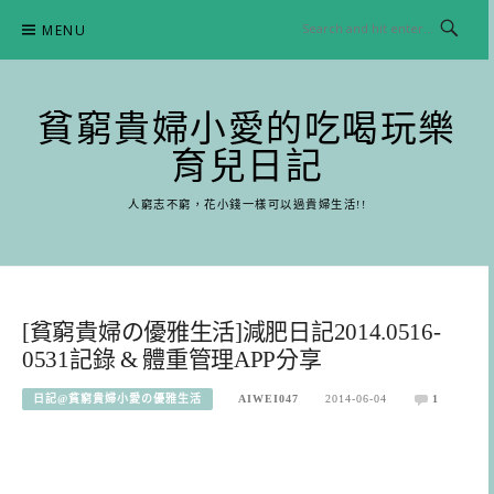
Skip
MENU
to
content
貧窮貴婦小愛的吃喝玩樂
育兒日記
人窮志不窮，花小錢一樣可以過貴婦生活!!
[貧窮貴婦の優雅生活]減肥日記2014.0516-
0531記錄 & 體重管理APP分享
日記@貧窮貴婦小愛の優雅生活
AIWEI047
2014-06-04
1