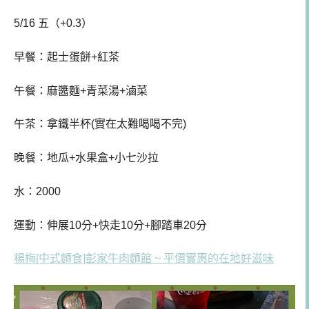
5/16 五（+0.3）
早餐：起士蛋餅+紅茶
午餐
：
麻醬麵+青菜湯+滷菜
午茶：拿鐵半杯(實在太難喝喝不完)
晚餐：地瓜+水果盒+小七沙拉
水：2000
運動：伸展10分+快走10分+腳踏車20分
楊梅[中式麵食]彭家牛肉麵館 ~ 平價實惠的在地好滋味