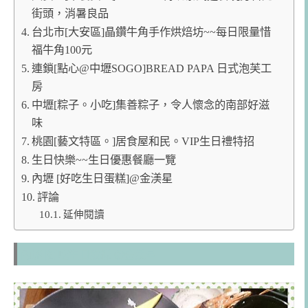
街頭，消暑良品
台北市[大安區]晶鑽牛角手作烘焙坊~~每日限量惜
福牛角100元
連鎖[點心@中壢SOGO]BREAD PAPA 日式泡芙工
房
中壢[粽子。小吃]集善粽子，令人懷念的南部好滋
味
桃園[藝文特區。]居食屋和民。VIP生日禮特招
生日快樂~~生日優惠餐廳一覽
內壢 [好吃生日蛋糕]@金渼星
評論
延伸閱讀
內壢 [好吃生日蛋糕]@金渼星