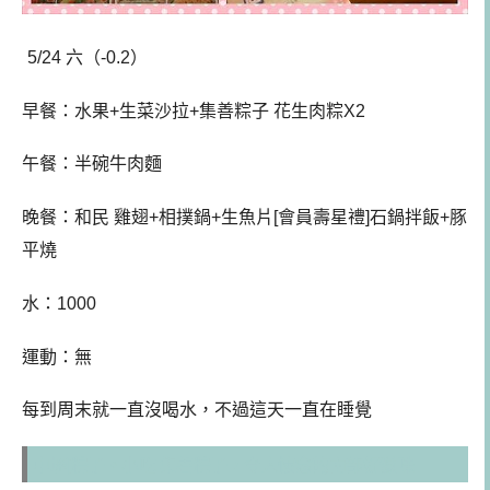
5/24 六（-0.2）
早餐：
水果+生菜沙拉+集善粽子 花生肉粽X2
午餐
：
半碗牛肉麵
晚餐：和民 雞翅+相撲鍋+生魚片[會員壽星禮]石鍋拌飯+豚
平燒
水：1000
運動：無
每到周末就一直沒喝水，不過這天一直在睡覺
中壢[粽子。小吃]集善粽子，令人懷念的南部好滋味