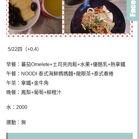
5/22四（+0.4）
早餐：蕃
茄Omelete+土司夾肉鬆+水果+優酪乳+熱拿鐵
午餐
：NOODI 泰式海鮮媽媽麵+龍眼茶+泰式春捲
午茶：拿鐵+金牛角
晚餐：鳳梨+葡萄+柳橙汁
水：2000
運動：無
大安區[午餐女王]NOODDI 傳統泰式麵食現身台北街頭，