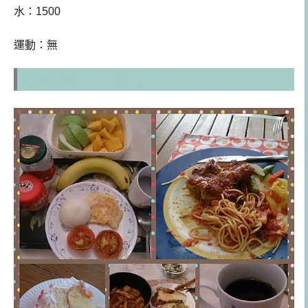
水：1500
運動：無
內壢 [好吃生日蛋糕]@金渼星