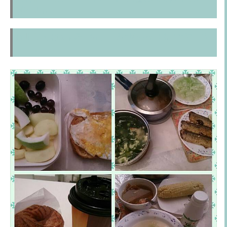
消暑良品
台北市[大安區]晶鑽牛角手作烘焙坊~~每日限量惜福牛角
100元