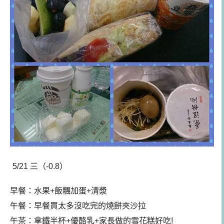
5/21 三（-0.8）
早餐：
水果+飯糰加蛋+清漿
午餐
：早餐買太多沒吃完的燒餅夾沙拉
午茶：拿鐵半杯+優酪乳+家長做的雪花糕好吃!