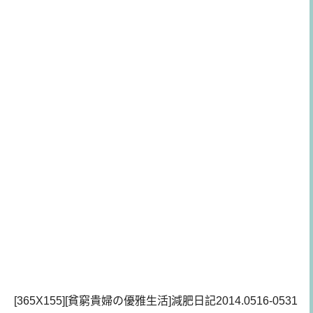
[365X155][貧窮貴婦の優雅生活]減肥日記2014.0516-0531