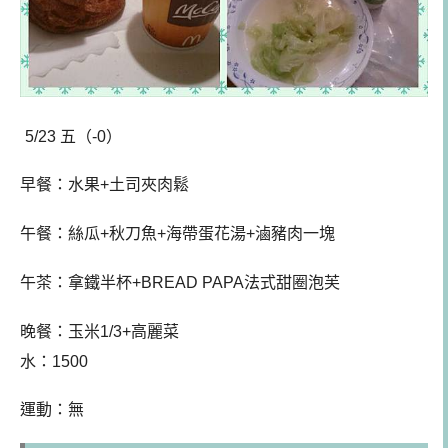
5/23 五（-0）
早餐：
水果+土司夾肉鬆
午餐
：絲瓜+秋刀魚+海帶蛋花湯+滷豬肉一塊
午茶：拿鐵半杯+BREAD PAPA法式甜圈泡芙
晚餐：玉米1/3+高麗菜
水：1500
運動：無