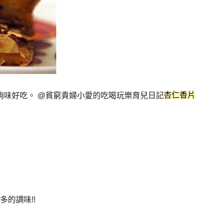
杏仁香片
的調味!!