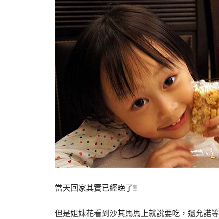
當天回家其實已經晚了!!
但是姐妹花看到沙其馬馬上就說要吃，還允諾等一