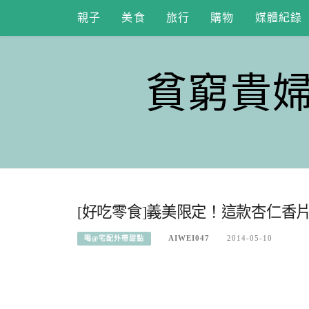
Skip
親子
美食
旅行
購物
媒體紀錄
to
content
貧窮貴
[好吃零食]義美限定！這款杏仁香
AIWEI047
2014-05-10
喝@宅配外帶甜點