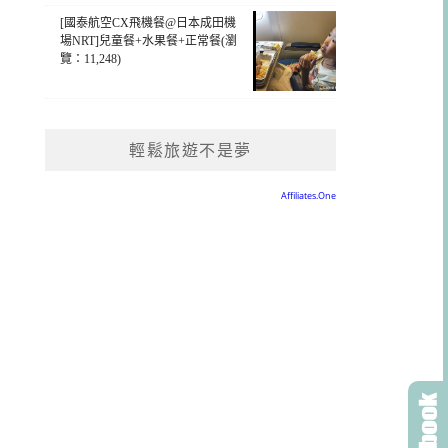
[國泰航空CX飛機餐@日本成田機
場NRT]兒童餐+水果餐+正常餐(瀏
覽：11,248)
輕鬆旅遊不是夢