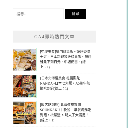
搜
尋
關
鍵
GA4即時熱門文章
字:
[中壢美食]福門鯖魚飯。燒烤香味
十足。日本料理等級鯖魚飯、鹽烤
鮭魚不到百元。中壢便當。(線
上：1)
[日本北海道美食]札幌難陀
NANDA~日本七大蟹。A5和牛無
限吃到飽(線上：1)
[飯店吃到飽] 北海道層雲閣
SOUNKAKU｜晚餐 + 早餐海鮮吃
到飽，松葉蟹 X 明太子大滿足！
(線上：1)