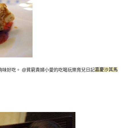
嘉慶沙其馬