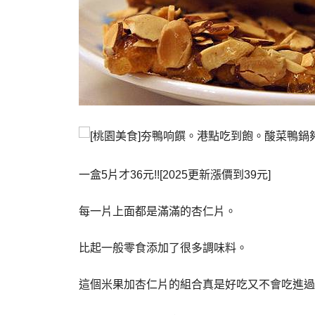
一盒5片才36元!![2025更新漲價到39元]
每一片上面都是滿滿的杏仁片。
比起一般零食添加了很多調味料。
這個米果加杏仁片的組合真是好吃又不會吃進過多