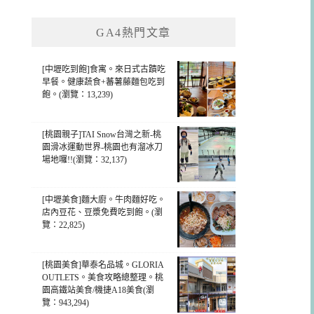
GA4熱門文章
[中壢吃到飽]食寓。來日式古蹟吃
早餐。健康蔬食+蕃薯藤麵包吃到
飽。(瀏覽：13,239)
[桃園親子]TAI Snow台灣之新-桃
園滑冰運動世界-桃園也有溜冰刀
場地囉!!(瀏覽：32,137)
[中壢美食]麵大廚。牛肉麵好吃。
店內豆花、豆漿免費吃到飽。(瀏
覽：22,825)
[桃園美食]華泰名品城。GLORIA
OUTLETS。美食攻略總整理。桃
園高鐵站美食/機捷A18美食(瀏
覽：943,294)