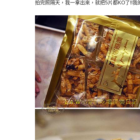
拍完照隔天，我一拿出來，就把5片都KO了!!
我