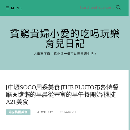
Skip
MENU
to
content
貧窮貴婦小愛的吃喝玩樂
育兒日記
人窮志不窮，花小錢一樣可以過貴婦生活!!
[中壢SOGO周邊美食]THE PLUTO布魯特餐
廳★慵懶的早晨從豐富的早午餐開始/機捷
A21美食
吃@桃園美食
AIWEI047
2014-02-01