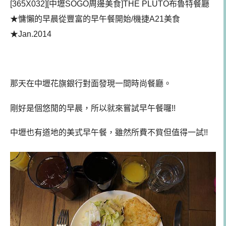
[
365X032][中壢SOGO周邊美食]THE PLUTO布魯特餐廳
★慵懶的早晨從豐富的早午餐開始/機捷A21美食
★Jan.2014
那天在中壢花旗銀行對面發現一間時尚餐廳。
剛好是個悠閒的早晨，所以就來嘗試早午餐囉!!
中壢也有道地的美式早午餐，雖然所費不貲但值得一試!!