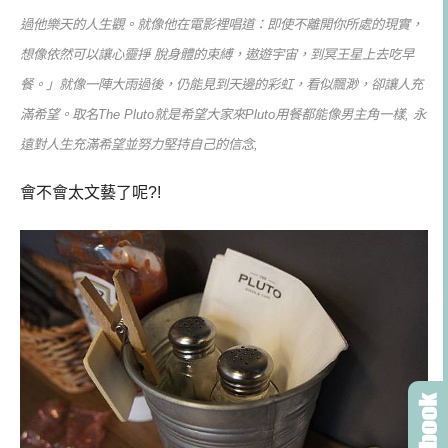
過他樂天的人生觀。就像他在電影裡唱道：即使不離開你所處的現實，
想像依然可以讓心靈掙 脫身體的束縛，遨遊宇宙，到冥王星上去吃早
餐。」就像一陣大雨過後，仍能見到天邊的彩虹，看似飄渺，卻讓人充
滿希望。取名The Pluto就是希望大家來Pluto用餐都能像男主角一樣, 永
遠對人生充滿希望並努力堅持自己的信念,
會不會太文藝了呢?!