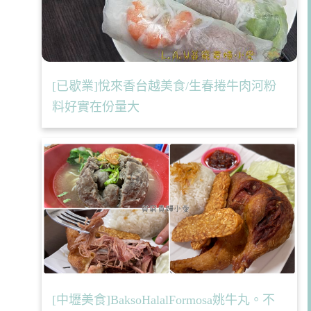
[已歇業]悅來香台越美食/生春捲牛肉河粉
料好實在份量大
[中壢美食]BaksoHalalFormosa姚牛丸。不