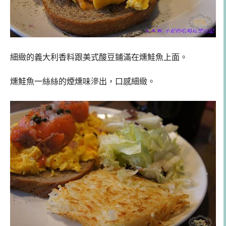
細緻的義大利香料跟美式酸豆鋪滿在燻鮭魚上面。
燻鮭魚一絲絲的煙燻味滲出，口感細緻。