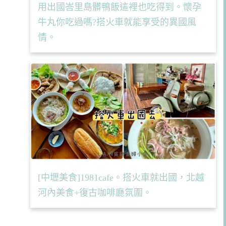
用出國峇里島髒鴨飯這裡也吃得到。懷孕
牛丸你吃過嗎?搭火車就能享受的異國風
情。
[中壢美食]1981cafe。搭火車就出國，北越
河內美食+復古咖啡廳氛圍。