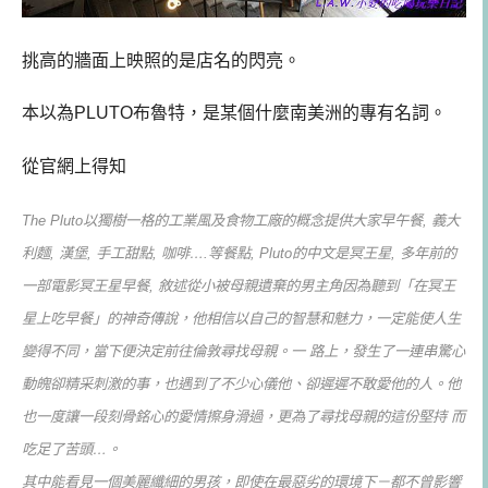
挑高的牆面上映照的是店名的閃亮。
本以為PLUTO布魯特，是某個什麼南美洲的專有名詞。
從官網上得知
The Pluto以獨樹一格的工業風及食物工廠的概念提供大家早午餐, 義大
利麵, 漢堡, 手工甜點, 咖啡….等餐點, Pluto的中文是冥王星, 多年前的
一部電影冥王星早餐, 敘述從小被母親遺棄的男主角因為聽到「在冥王
星上吃早餐」的神奇傳說，他相信以自己的智慧和魅力，一定能使人生
變得不同，當下便決定前往倫敦尋找母親。一 路上，發生了一連串驚心
動魄卻精采刺激的事，也遇到了不少心儀他、卻遲遲不敢愛他的人。他
也一度讓一段刻骨銘心的愛情擦身滑過，更為了尋找母親的這份堅持 而
吃足了苦頭…。
其中能看見一個美麗纖細的男孩，即使在最惡劣的環境下－都不曾影響