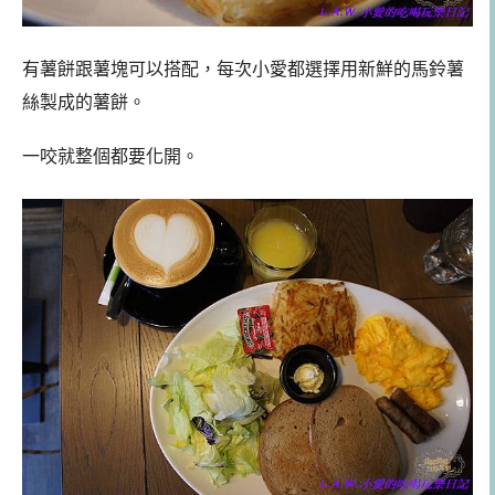
有薯餅跟薯塊可以搭配，每次小愛都選擇用新鮮的馬鈴薯
絲製成的薯餅。
一咬就整個都要化開。