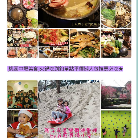
[桃園中壢美食]
火鍋吃到飽單點平價懶人包推薦必吃★