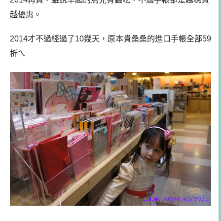
越優惠。
2014才不過經過了10幾天，原本貴桑桑的進口手帳全部59
折ㄟ