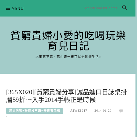
Skip
MENU
to
content
貧窮貴婦小愛的吃喝玩樂
育兒日記
人窮志不窮，花小錢一樣可以過貴婦生活!!
[365X020][貧窮貴婦分享]誠品進口日誌桌掛
曆59折~~入手2014手帳正是時候
樂@購物♥好貨分享篇+特賣會情報
AIWEI047
2014-01-20
1