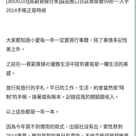
[365X020][貧窮貴婦分享]誠品進口日誌桌掛曆59折~~入手
2014手帳正是時候
大家都知道小愛每一年一定要買行事曆，除了事情多記性
差之外。
之前在~~貧窮貴婦の優雅生活中提到書寫是一種生活的美
感。
旅行有旅行的手札。平日的工作，生活，約會當然是”時
制”的手帳。接著還有帳本，記錄這我的開銷跟收入。
以上這些都是一年一本。
因為今年買不到慣用的款式，出版社沒有出。索性熬到
2014再買，雖說早起的鳥兒有蟲吃，不過手帳卻是越晚買