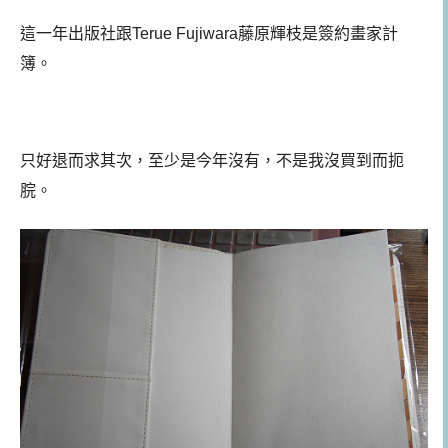
這一年出版社跟Terue Fujiwara藤原輝枝是簽約畫家計
簿。
只好退而求其次，至少是今年沒有，不是我沒買到而扼
脘。