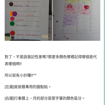
對了，不是說我記性差嗎?那麼多顏色哪裡記得哪個是代
表哪個啊!!
所以就有小抄囉!!^^
[左圖]是掛曆專用的圓點貼。
[右圖]行事曆上，月的部分是簽字筆的顏色區分。