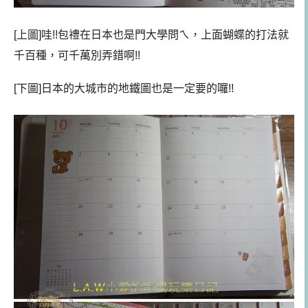
[上圖]哇!!包禮在日本也是門大學問ㄟ，上面蝴蝶的打法就
千百種，可千萬別弄錯啊!!
[下圖]日本的大城市的地鐵圖也是一定要的囉!!