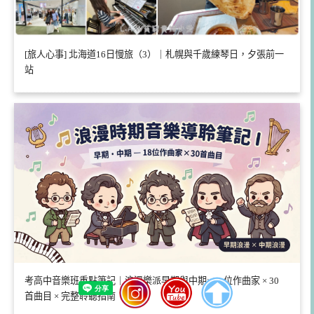
[旅人心事] 北海道16日慢旅（3）｜札幌與千歲練琴日，夕張前一
站
考高中音樂班重點筆記｜浪漫樂派早期與中期×18 位作曲家 × 30
首曲目 × 完整聆聽指南