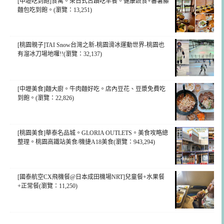
[中壢吃到飽]食寓。來日式古蹟吃早餐。健康蔬食+蕃薯藤
麵包吃到飽。(瀏覽：13,251)
[桃園親子]TAI Snow台灣之新-桃園滑冰運動世界-桃園也
有溜冰刀場地囉!!(瀏覽：32,137)
[中壢美食]麵大廚。牛肉麵好吃。店內豆花、豆漿免費吃
到飽。(瀏覽：22,826)
[桃園美食]華泰名品城。GLORIA OUTLETS。美食攻略總
整理。桃園高鐵站美食/機捷A18美食(瀏覽：943,294)
[國泰航空CX飛機餐@日本成田機場NRT]兒童餐+水果餐
+正常餐(瀏覽：11,250)