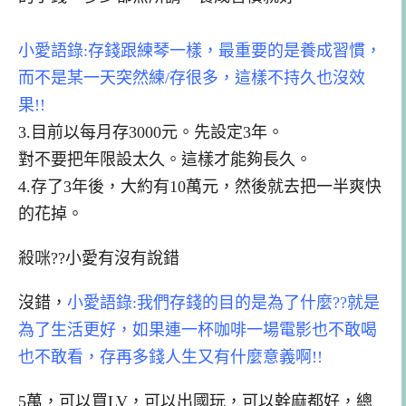
小愛語錄:存錢跟練琴一樣，最重要的是養成習慣，
而不是某一天突然練/存很多，這樣不持久也沒效
果!!
3.
目前
以每月存3000
元。
先設定3年。
對不要把年限設太久。這樣才能夠長久。
4.存了3年後
，大約有10萬元，然後就去把一半爽快
的花掉。
殺咪??小愛有沒有說錯
沒錯，
小愛
語錄:我們存錢的目的是為了什麼??就是
為了生活更好，如果連一杯咖啡一場電影也不敢喝
也不敢看，
存再多錢人生又有什麼意義啊!!
5萬，可以買LV，可以出國玩，
可以幹麻都好，總