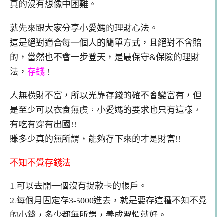
真的
沒有
想像中困難。
就先來跟大家分享小愛媽的理財心法。
這是絕對適合每一個人
的簡單方式，且絕對不會賠
的，當然也不會一步登天，是最保守&保險的理財
法，
存錢
!!
人無橫財不富，所以光靠存錢的確不會變富有，但
是至少可以衣食無虞，小愛媽的要求也只有這樣，
有吃有穿有出國!!
賺多少真的無所謂，能夠存下來的才是財富!!
不知不覺存錢法
1.可以去開一個
沒有提款卡的帳戶
。
2.每個月固定存3-5000進去，就是要存這種不知不覺
的小錢，多少都無所謂，
養成習慣就好。