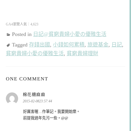
GA4瀏覽人氣：4,623
Posted in
日記@貧窮貴婦小愛の優雅生活
Tagged
存錢出國
,
小錢如何累積
,
旅遊基金
,
日記
,
貧窮貴婦小愛の優雅生活
,
貧窮貴婦理財
ONE COMMENT
表
棉花糖麻麻
示:
2015-02-0823:57:44
好厲害喔…作筆記。我要開始樂。
前提我過年先污一些。@@