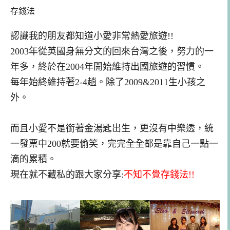
存錢法
認識我的朋友都知道小愛非常熱愛旅遊!!
2003年從英國
身無分文的
回來台灣之後，努力的一
年多，終於在2004年開始維持
出國旅遊的習慣。
每年始終維持著2
-4趟。除了200
9&2011生小孩之
外。
而且小愛不是
銜
著金湯匙出生
，更沒有中樂透，統
一發票中200就要偷笑，完完全全都是靠自己一點一
滴的累積。
現在就不藏私的跟大家分享:
不知不覺存錢法!!