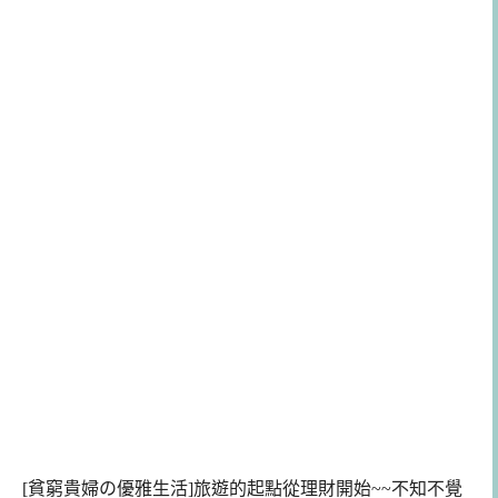
[貧窮貴婦の優雅生活]旅遊的起點從理財開始~~不知不覺