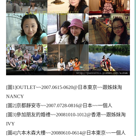
[圖1]OUTLET~~200
7.061
5
-062
0
@日本東京~~跟姊妹淘
NANCY
[圖2]京都靜安寺~~2007.0
728-0816@日本~~一個人
[圖
3
]參加朋友的婚禮~~
200
81010-1012@香港~~跟姊妹淘
IVY
[圖4]六本木森大樓~~20080610-0614@日本東京~~一個人