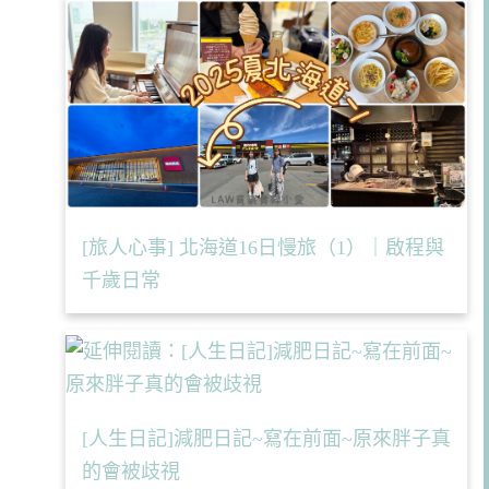
[旅人心事] 北海道16日慢旅（1）｜啟程與
千歲日常
[人生日記]減肥日記~寫在前面~原來胖子真
的會被歧視