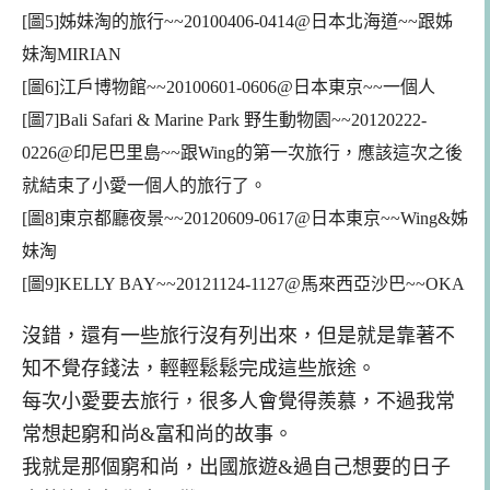
[圖5]姊妹淘的旅行~~20
100406-0
414
@日本北海道~~跟姊
妹淘MIRIAN
[圖6]江戶博物館~~20100601-0606@日本東京~~一個人
[圖7]
Bali Safari & Marine Park
野生動物園~~20120222-
0226@印尼巴里島~~跟Wing的第一次旅行
，應該這次之後
就結束了小愛一個人的旅行了。
[圖8]東京都廳夜景~~20120609-0617
@日本東京~~Wing&姊
妹淘
[圖9]KELLY BAY~~2012
1124-1127@馬來西亞沙巴~~OKA
沒錯，還有一些旅行沒有列出來，但是就是靠著不
知不覺存錢法
，輕輕鬆鬆完成這些旅途。
每次小愛要去旅行，很多人會覺得羨慕，不過我常
常想起窮和尚&富和尚的故事。
我就是那個窮和尚，出國旅遊
&過自己想要的日子