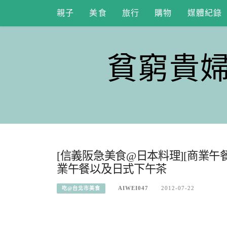
Skip
親子
美食
旅行
購物
媒體紀錄
to
content
貧窮貴
[信義阪急美食@日本料理][商業午
業午餐以及日式下午茶
AIWEI047
2012-07-22
吃@台北市美食