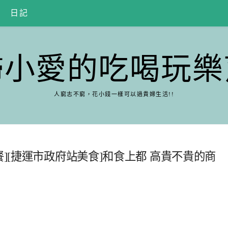
日記
婦小愛的吃喝玩樂
人窮志不窮，花小錢一樣可以過貴婦生活!!
餐][捷運市政府站美食]和食上都 高貴不貴的商