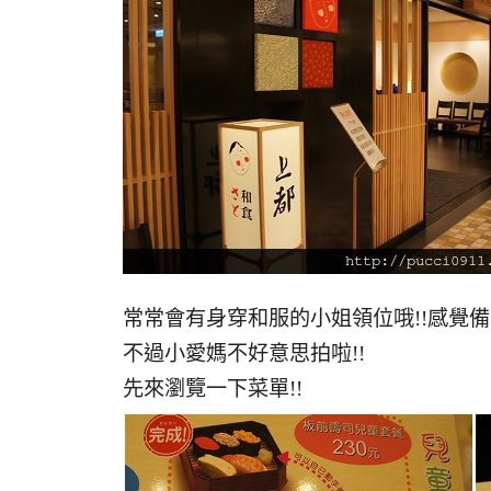
常常會有身穿和服的小姐領位哦!!感覺備
不過小愛媽不好意思拍啦!!
先來瀏覽一下菜單!!