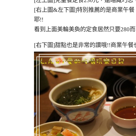
[左上圖]兒童餐定食230元，還暗藏巧
[右上圖&左下圖]特別推薦的是商業午餐，
耶!!
看到上面美輪美奐的定食居然只要280而已
[右下圖]甜點也是非常的讚哦!!商業午