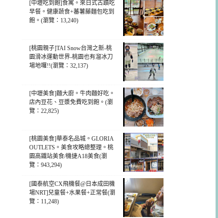
[中壢吃到飽]食寓。來日式古蹟吃
早餐。健康蔬食+蕃薯藤麵包吃到
飽。(瀏覽：13,240)
[桃園親子]TAI Snow台灣之新-桃
園滑冰運動世界-桃園也有溜冰刀
場地囉!!(瀏覽：32,137)
[中壢美食]麵大廚。牛肉麵好吃。
店內豆花、豆漿免費吃到飽。(瀏
覽：22,825)
[桃園美食]華泰名品城。GLORIA
OUTLETS。美食攻略總整理。桃
園高鐵站美食/機捷A18美食(瀏
覽：943,294)
[國泰航空CX飛機餐@日本成田機
場NRT]兒童餐+水果餐+正常餐(瀏
覽：11,248)