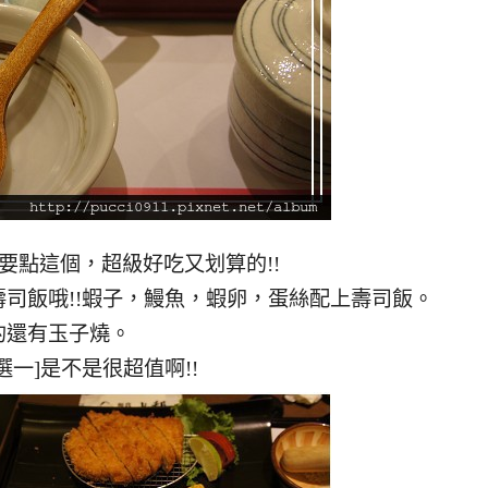
要點這個，超級好吃又划算的!!
司飯哦!!蝦子，鰻魚，蝦卵，蛋絲配上壽司飯。
的還有玉子燒。
一]是不是很超值啊!!