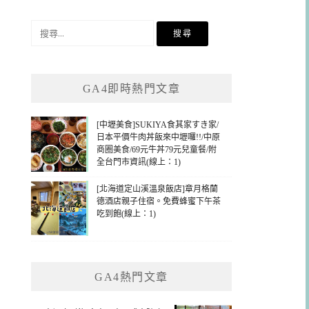
搜
尋
關
鍵
GA4即時熱門文章
字:
[中壢美食]SUKIYA食其家すき家/
日本平價牛肉丼飯來中壢囉!!/中原
商圈美食/69元牛丼79元兒童餐/附
全台門市資訊(線上：1)
[北海道定山溪溫泉飯店]章月格蘭
德酒店親子住宿。免費蜂蜜下午茶
吃到飽(線上：1)
GA4熱門文章