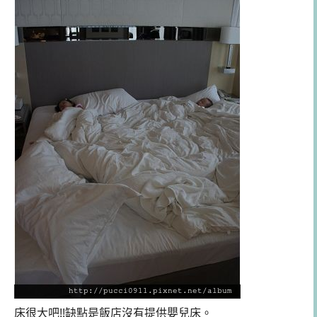
床很大吧!!缺點是飯店沒有提供嬰兒床。