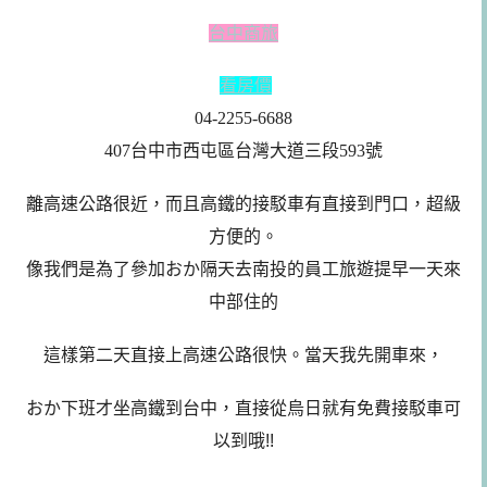
台中商旅
看房價
04-2255-6688
407台中市西屯區台灣大道三段593號
離高速公路很近，而且高鐵的接駁車有直接到門口，超級
方便的。
像我們是為了參加おか隔天去南投的員工旅遊提早一天來
中部住的
這樣第二天直接上高速公路很快。當天我先開車來，
おか下班才坐高鐵到台中，直接從烏日就有免費接駁車可
以到哦!!