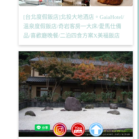
[台北度假飯店]北投大地酒店。GaiaHotel/
溫泉度假飯店/奇岩客房一大床/愛馬仕備
品/喜歡廳晚餐/二泊四食方案X美福飯店