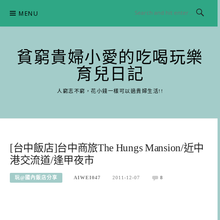
Skip
MENU
to
content
貧窮貴婦小愛的吃喝玩樂
育兒日記
人窮志不窮，花小錢一樣可以過貴婦生活!!
[台中飯店]台中商旅The Hungs Mansion/近中
港交流道/逢甲夜市
玩@國內飯店分享
AIWEI047
2011-12-07
8