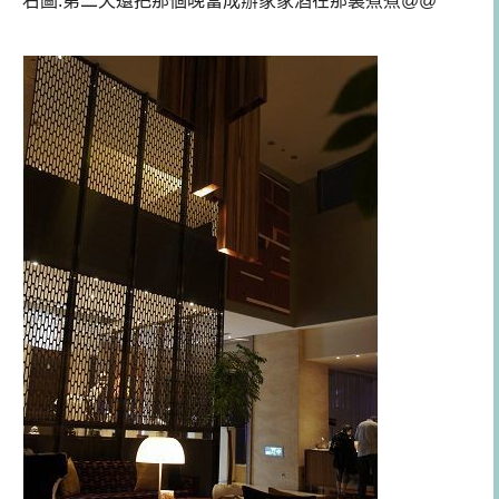
右圖:第二天還把那個晚當成辦家家酒在那裏煮煮@@