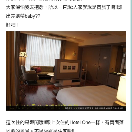
大家深怕我去抱怨，所以一直說:人家就說是商旅了嘛!!誰
出差還帶baby??
好吧!!
這次住的是邊間哦!!跟上次住的Hotel One一樣，有兩面落
地窗的風景。不過隔壁是住家啦!!