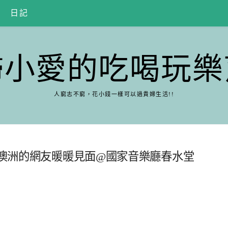
日記
婦小愛的吃喝玩樂
人窮志不窮，花小錢一樣可以過貴婦生活!!
來自澳洲的網友暖暖見面@國家音樂廳春水堂