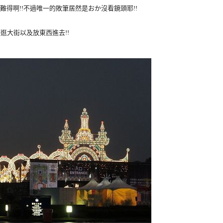
麼難得啊!!不過唯一的敗筆居然是おか沒看鏡頭耶!!
著逛大街以及放東西進去!!