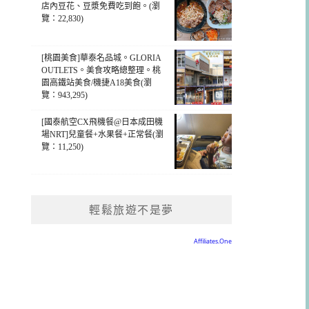
店內豆花、豆漿免費吃到飽。(瀏
覽：22,830)
[桃園美食]華泰名品城。GLORIA
OUTLETS。美食攻略總整理。桃
園高鐵站美食/機捷A18美食(瀏
覽：943,295)
[國泰航空CX飛機餐@日本成田機
場NRT]兒童餐+水果餐+正常餐(瀏
覽：11,250)
輕鬆旅遊不是夢