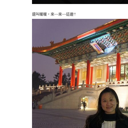
還叫暖暖，來~~來~~這邊!!