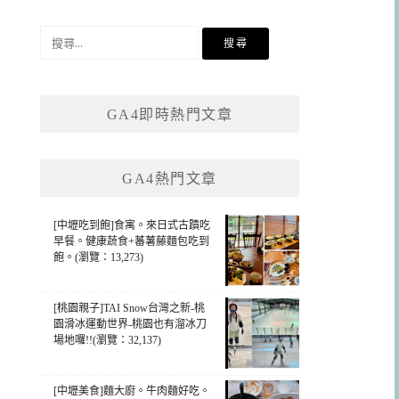
搜
尋
關
鍵
GA4即時熱門文章
字:
GA4熱門文章
[中壢吃到飽]食寓。來日式古蹟吃
早餐。健康蔬食+蕃薯藤麵包吃到
飽。(瀏覽：13,273)
[桃園親子]TAI Snow台灣之新-桃
園滑冰運動世界-桃園也有溜冰刀
場地囉!!(瀏覽：32,137)
[中壢美食]麵大廚。牛肉麵好吃。