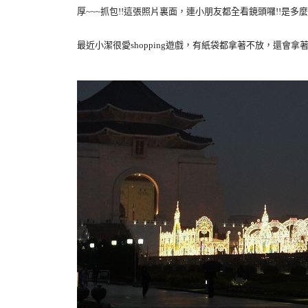
厚~~~抓包!!這張照片裏面，連小朋友都全看鏡頭囉!!是多
最近小潔很愛shopping遊戲，有紙袋都拿著不放，還會拿