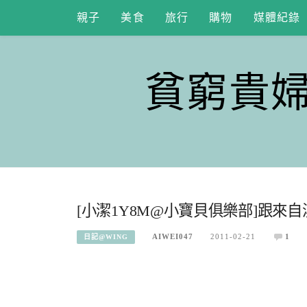
Skip
親子
美食
旅行
購物
媒體紀錄
to
content
貧窮貴
[小潔1Y8M@小寶貝俱樂部]跟
AIWEI047
2011-02-21
1
日記@WING