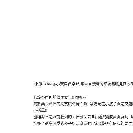
[小潔1Y8M@小寶貝俱樂部]跟來自澳洲的網友暖暖見面@國家音樂
應該不用再前情題要了!!呵呵~~
終於要跟澳洲的網友暖暖見面囉!!話說現在小孩子真是交遊
不孤單!!
也絕對不是以前聽到的，什麼失去自由啦!!變成黃臉婆啊!
在多了很多可愛的孩子以及麻麻們!!所以我很有信心的要生第