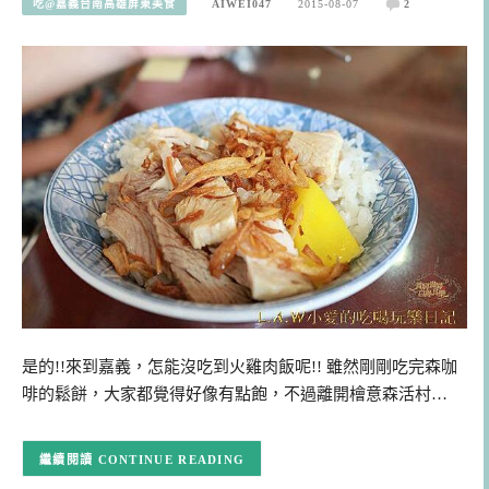
吃@嘉義台南高雄屏東美食
AIWEI047
2015-08-07
2
是的!!來到嘉義，怎能沒吃到火雞肉飯呢!! 雖然剛剛吃完森咖
啡的鬆餅，大家都覺得好像有點飽，不過離開檜意森活村…
CONTINUE READING