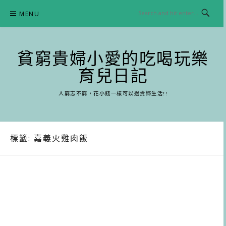
Skip
MENU
to
content
貧窮貴婦小愛的吃喝玩樂
育兒日記
人窮志不窮，花小錢一樣可以過貴婦生活!!
標籤:
嘉義火雞肉飯