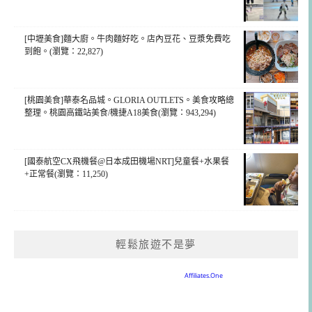
[中壢美食]麵大廚。牛肉麵好吃。店內豆花、豆漿免費吃
到飽。(瀏覽：22,827)
[桃園美食]華泰名品城。GLORIA OUTLETS。美食攻略總
整理。桃園高鐵站美食/機捷A18美食(瀏覽：943,294)
[國泰航空CX飛機餐@日本成田機場NRT]兒童餐+水果餐
+正常餐(瀏覽：11,250)
輕鬆旅遊不是夢