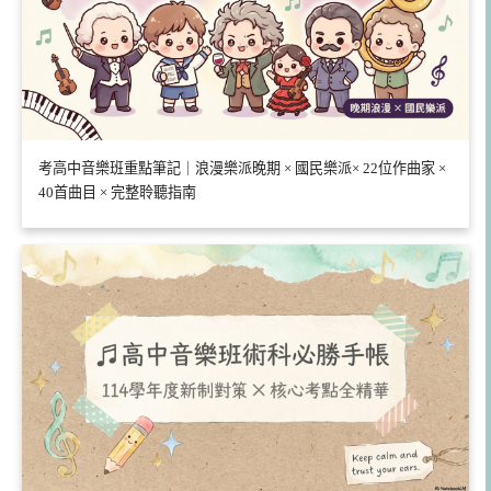
考高中音樂班重點筆記｜浪漫樂派晚期 × 國民樂派× 22位作曲家 ×
40首曲目 × 完整聆聽指南