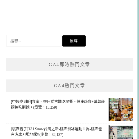
搜
尋
關
鍵
GA4即時熱門文章
字:
GA4熱門文章
[中壢吃到飽]食寓。來日式古蹟吃早餐。健康蔬食+蕃薯藤
麵包吃到飽。(瀏覽：13,259)
[桃園親子]TAI Snow台灣之新-桃園滑冰運動世界-桃園也
有溜冰刀場地囉!!(瀏覽：32,137)