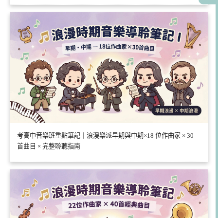
考高中音樂班重點筆記｜浪漫樂派早期與中期×18 位作曲家 × 30
首曲目 × 完整聆聽指南