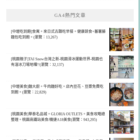
GA4熱門文章
[中壢吃到飽]食寓。來日式古蹟吃早餐。健康蔬食+蕃薯藤
麵包吃到飽。(瀏覽：13,267)
[桃園親子]TAI Snow台灣之新-桃園滑冰運動世界-桃園也
有溜冰刀場地囉!!(瀏覽：32,137)
[中壢美食]麵大廚。牛肉麵好吃。店內豆花、豆漿免費吃
到飽。(瀏覽：22,829)
[桃園美食]華泰名品城。GLORIA OUTLETS。美食攻略總
整理。桃園高鐵站美食/機捷A18美食(瀏覽：943,295)