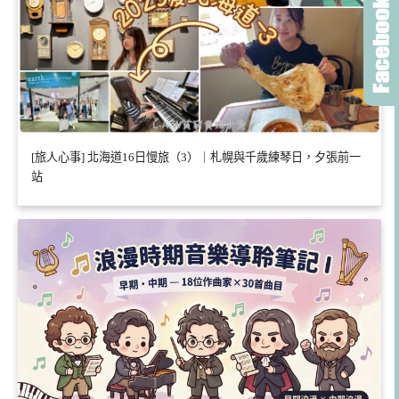
[旅人心事] 北海道16日慢旅（3）｜札幌與千歲練琴日，夕張前一
站