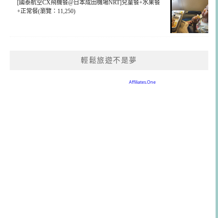
[國泰航空CX飛機餐@日本成田機場NRT]兒童餐+水果餐
+正常餐(瀏覽：11,250)
輕鬆旅遊不是夢