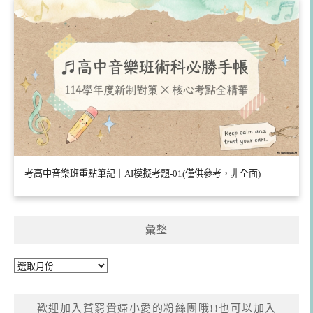
考高中音樂班重點筆記｜AI模擬考題-01(僅供參考，非全面)
彙整
彙
整
歡迎加入貧窮貴婦小愛的粉絲團哦!!也可以加入