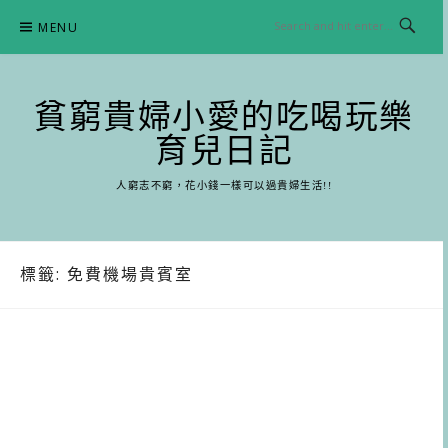
Skip
MENU
to
content
貧窮貴婦小愛的吃喝玩樂
育兒日記
人窮志不窮，花小錢一樣可以過貴婦生活!!
標籤:
免費機場貴賓室