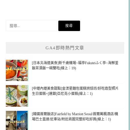
搜
尋
關
鍵
GA4即時熱門文章
字:
[日本北海道美食]新千歲機場~福亭Fukuteiふく亭~海鮮釜
飯茶漬飯一碗雙吃(線上：19)
[中壢內壢美食甜點]金渼星麵包蛋糕烘焙坊/好吃造型照片
生日蛋糕+[連鎖]亞尼克小蛋糕(線上：1)
[韓國首爾飯店]Fairfield by Marriott Seoul/首爾萬楓酒店/機
場巴士直達/近車站/附近商圈完整好吃好買(線上：1)