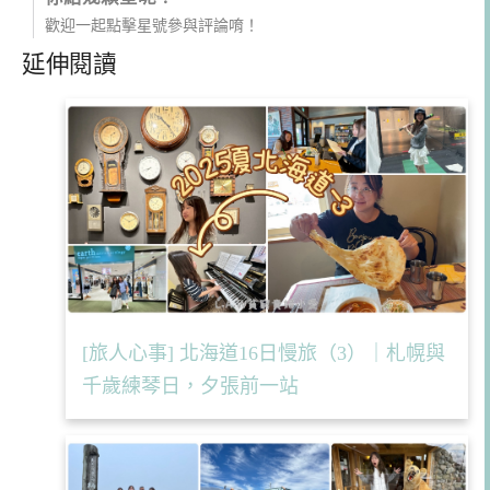
歡迎一起點擊星號參與評論唷！
延伸閱讀
[旅人心事] 北海道16日慢旅（3）｜札幌與
千歲練琴日，夕張前一站