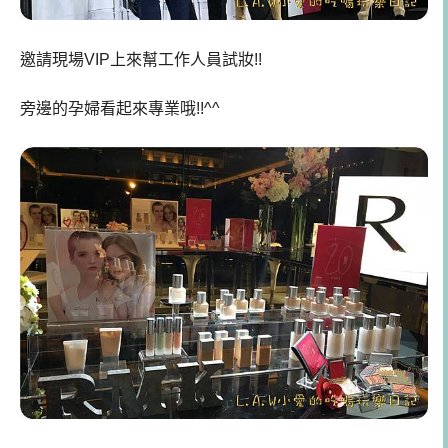
邀請現場VIP上來幫工作人員試妝!!
旁邊的孕婦看起來專業哦!!^^