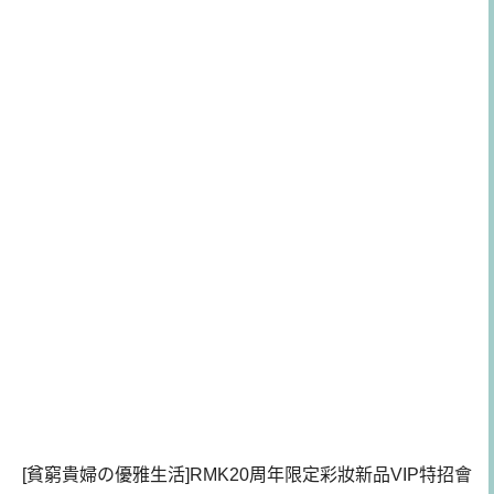
[貧窮貴婦の優雅生活]RMK20周年限定彩妝新品VIP特招會