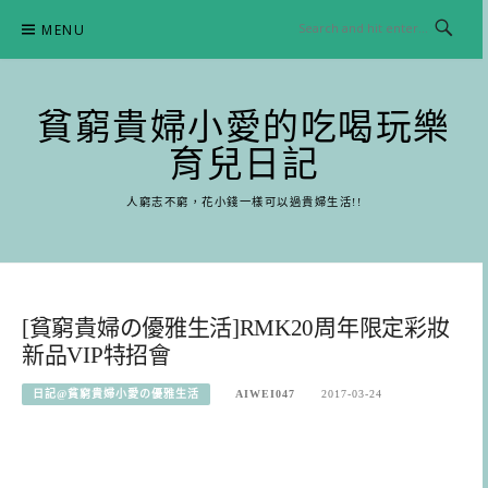
Skip
MENU
to
content
貧窮貴婦小愛的吃喝玩樂
育兒日記
人窮志不窮，花小錢一樣可以過貴婦生活!!
[貧窮貴婦の優雅生活]RMK20周年限定彩妝
新品VIP特招會
日記@貧窮貴婦小愛の優雅生活
AIWEI047
2017-03-24