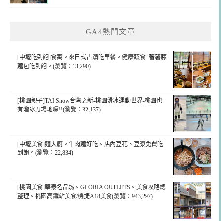
GA4熱門文章
[中壢吃到飽]食寓。來日式古蹟吃早餐。健康蔬食+蕃薯藤
麵包吃到飽。(瀏覽：13,290)
[桃園親子]TAI Snow台灣之新-桃園滑冰運動世界-桃園也
有溜冰刀場地囉!!(瀏覽：32,137)
[中壢美食]麵大廚。牛肉麵好吃。店內豆花、豆漿免費吃
到飽。(瀏覽：22,834)
[桃園美食]華泰名品城。GLORIA OUTLETS。美食攻略總
整理。桃園高鐵站美食/機捷A18美食(瀏覽：943,297)