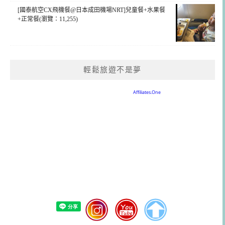
[國泰航空CX飛機餐@日本成田機場NRT]兒童餐+水果餐
+正常餐(瀏覽：11,255)
輕鬆旅遊不是夢