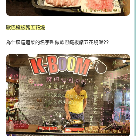
歐巴鐵板豬五花燒
為什麼這道菜的名字叫做歐巴鐵板豬五花燒呢??