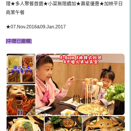
理★多人聚餐首選★小菜無限續加★壽星優惠★加映平日
商業午餐
★07.Nov.2016&09.Jan.2017
[中壢已撤櫃]