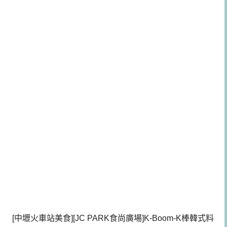
[中壢火車站美食][JC PARK食尚廣場]K-Boom-K棒韓式料