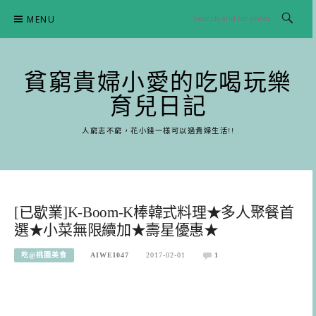
Skip
MENU
to
content
貧窮貴婦小愛的吃喝玩樂
育兒日記
人窮志不窮，花小錢一樣可以過貴婦生活!!
[已歇業]K-Boom-K棒韓式料理★多人聚餐首
選★小菜無限續加★壽星優惠★
吃@桃園美食
AIWEI047
2017-02-01
1