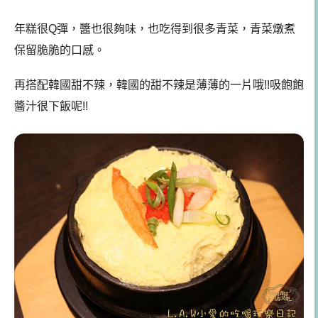
年糕很Q彈，醬也很夠味，也吃得到很多青菜，青菜燉煮
保留脆脆的口感。
再搭配韓國甜不辣，韓國的甜不辣是薄薄的一片哦!!吸飽飽
醬汁很下飯呢!!