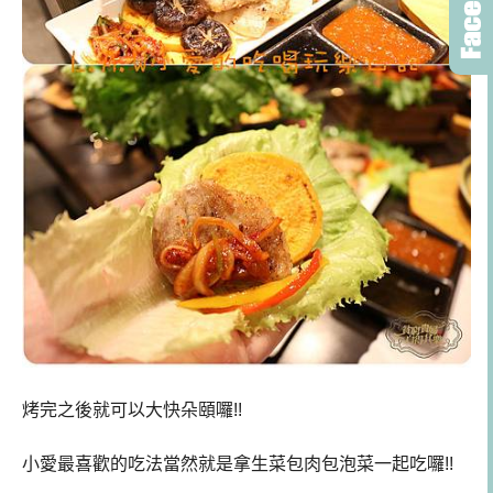
烤完之後就可以大快朵頤囉!!
小愛最喜歡的吃法當然就是拿生菜包肉包泡菜一起吃囉!!