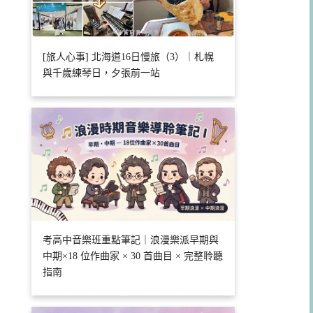
[旅人心事] 北海道16日慢旅（3）｜札幌
與千歲練琴日，夕張前一站
考高中音樂班重點筆記｜浪漫樂派早期與
中期×18 位作曲家 × 30 首曲目 × 完整聆聽
指南