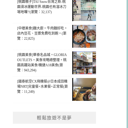
[桃園親子]TAI Snow台灣之新-桃
園滑冰運動世界-桃園也有溜冰刀
場地囉!!(瀏覽：32,137)
[中壢美食]麵大廚。牛肉麵好吃。
店內豆花、豆漿免費吃到飽。(瀏
覽：22,825)
[桃園美食]華泰名品城。GLORIA
OUTLETS。美食攻略總整理。桃
園高鐵站美食/機捷A18美食(瀏
覽：943,294)
[國泰航空CX飛機餐@日本成田機
場NRT]兒童餐+水果餐+正常餐(瀏
覽：11,249)
輕鬆旅遊不是夢