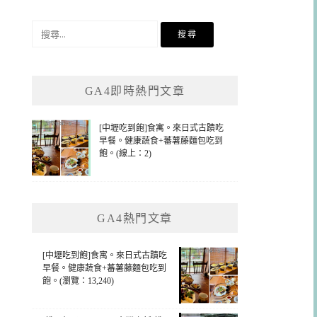
搜
尋
關
鍵
GA4即時熱門文章
字:
[中壢吃到飽]食寓。來日式古蹟吃
早餐。健康蔬食+蕃薯藤麵包吃到
飽。(線上：2)
GA4熱門文章
[中壢吃到飽]食寓。來日式古蹟吃
早餐。健康蔬食+蕃薯藤麵包吃到
飽。(瀏覽：13,240)