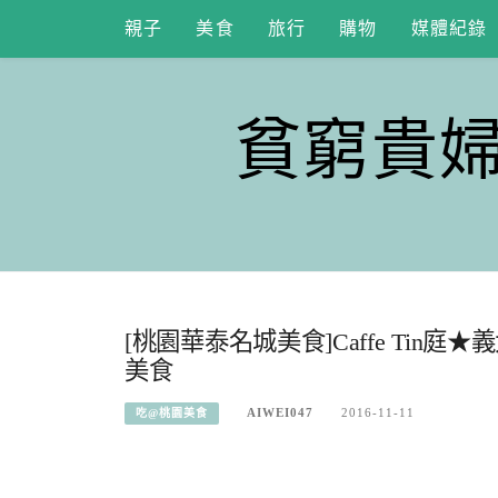
Skip
親子
美食
旅行
購物
媒體紀錄
to
content
貧窮貴
[桃園華泰名城美食]Caffe Tin
美食
AIWEI047
2016-11-11
吃@桃園美食