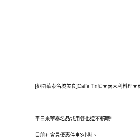
[桃園華泰名城美食]Caffe Tin庭★義大利料理★商
平日來華泰名品城用餐也還不賴哦!!
目前有會員優惠停車3小時。