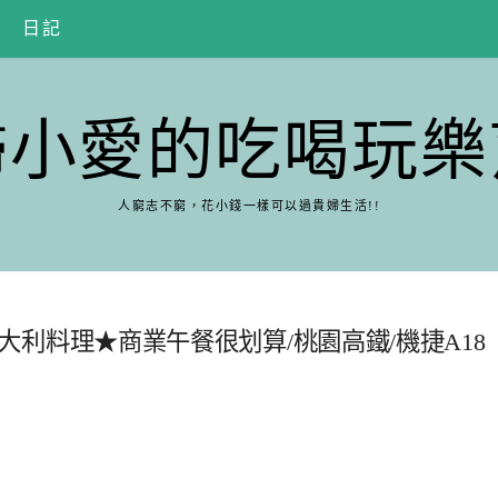
日記
婦小愛的吃喝玩樂
人窮志不窮，花小錢一樣可以過貴婦生活!!
庭★義大利料理★商業午餐很划算/桃園高鐵/機捷A18