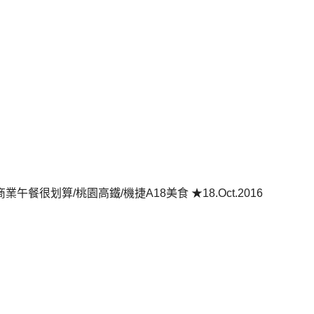
業午餐很划算/桃園高鐵/機捷A18美食 ★18.Oct.2016