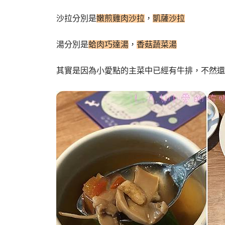
沙拉分別是
嫩煎雞肉沙拉
，
凱薩沙拉
湯分別是
蛤肉巧達湯
，
香菇蔬菜湯
其實是因為小愛點的主菜中已經有牛排，不然還