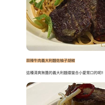
蒜辣牛肉義大利麵佐柚子胡椒
這種清爽無醬的義大利麵還蠻合小愛胃口的呢!!