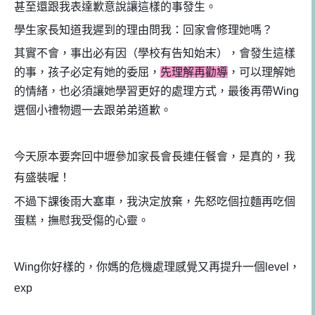
甚至還跟我表達歉意說讓這樣的事發生。
學生家長知道我遲到的理由問我：回家會修理她嗎？
其實不會，事出必有因（學校有告知始末），會發生這樣
的事，孩子必定有她的委屈，
先理解再勸導
，可以理解她
的情緒，也必須讓她學習更好的處理方式，最後再帶Wing
選個小禮物週一去跟弟弟道歉。
今天原本要奔回中壢參加家長會長連任餐會，是真的，我
有盛裝喔！
不過下課後雨大塞車，我決定放棄，先怒吃個拉麵再吃個
蛋糕，撫慰我受傷的心靈。
Wing你好樣的，你媽的危機處理感覺又再提升一個level，
exp