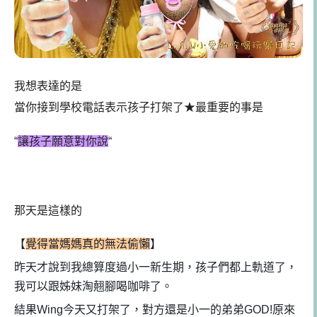
我想表達的是
當你接到學校電話表示孩子打架了★最重要的事是
“
讓孩子願意對你說
“
那天是這樣的
【
覺得當媽媽真的無法偷懶
】
昨天才說到我總算度過小一新生期，孩子們都上軌道了，
我可以跟姊妹淘翹腳喝咖啡了。
結果Wing今天又打架了，對方還是小一的弟弟
GOD!原來