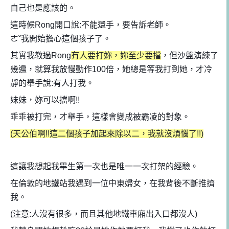
自己也是應該的。
這時候Rong開口說:不能還手，要告訴老師。
ㄜˇ我開始擔心這個孩子了。
其實我教過Rong
有人要打妳，妳至少要擋
，但沙盤演練了
幾遍，就算我放慢動作100倍，她總是等我打到她，才冷
靜的舉手說:有人打我。
妹妹，妳可以擋啊!!
乖乖被打完，才舉手，這樣會變成被霸凌的對象。
(天公伯啊!!這二個孩子加起來除以二，我就沒煩惱了!!)
這讓我想起我畢生第一次也是唯一一次打架的經驗。
在倫敦的地鐵站我遇到一位中東婦女，在我背後不斷推擠
我。
(注意:人沒有很多，而且其他地鐵車廂出入口都沒人)