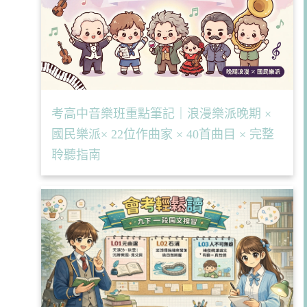
考高中音樂班重點筆記｜浪漫樂派晚期 ×
國民樂派× 22位作曲家 × 40首曲目 × 完整
聆聽指南