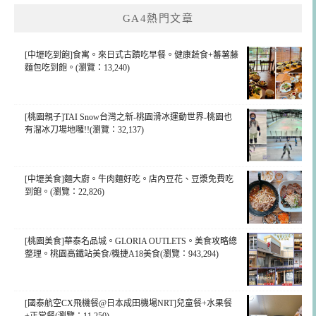
GA4熱門文章
[中壢吃到飽]食寓。來日式古蹟吃早餐。健康蔬食+蕃薯藤
麵包吃到飽。(瀏覽：13,240)
[桃園親子]TAI Snow台灣之新-桃園滑冰運動世界-桃園也
有溜冰刀場地囉!!(瀏覽：32,137)
[中壢美食]麵大廚。牛肉麵好吃。店內豆花、豆漿免費吃
到飽。(瀏覽：22,826)
[桃園美食]華泰名品城。GLORIA OUTLETS。美食攻略總
整理。桃園高鐵站美食/機捷A18美食(瀏覽：943,294)
[國泰航空CX飛機餐@日本成田機場NRT]兒童餐+水果餐