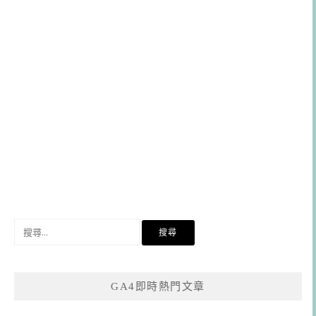
搜
尋
關
鍵
GA4即時熱門文章
字: