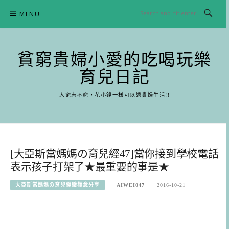
Skip
MENU
to
content
貧窮貴婦小愛的吃喝玩樂
育兒日記
人窮志不窮，花小錢一樣可以過貴婦生活!!
[大亞斯當媽媽の育兒經47]當你接到學校電話
表示孩子打架了★最重要的事是★
大亞斯當媽媽の育兒經驗觀念分享
AIWEI047
2016-10-21