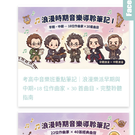
考高中音樂班重點筆記｜浪漫樂派早期與
中期×18 位作曲家 × 30 首曲目 × 完整聆聽
指南