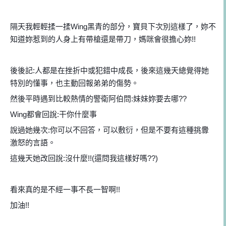
隔天我輕輕揉一揉Wing黑青的部分，寶貝下次別這樣了，妳不
知道妳惹到的人身上有帶槍還是帶刀，媽咪會很擔心妳!!
後後記:人都是在挫折中或犯錯中成長，後來這幾天總覺得她
特別的懂事，也主動回報弟弟的傷勢。
然後平時遇到比較熱情的警衛阿伯問:妹妹妳要去哪??
Wing都會回說:干你什麼事
說過她幾次:你可以不回答，可以敷衍，但是不要有這種挑釁
激怒的言語。
這幾天她改回說:沒什麼!!(還問我這樣好嗎??)
看來真的是不經一事不長一智啊!!
加油!!