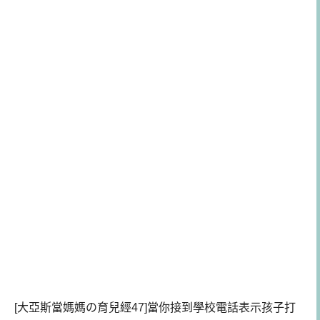
[大亞斯當媽媽の育兒經47]當你接到學校電話表示孩子打