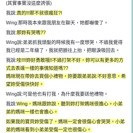
(其實事實沒這麼誇張)
我說:
真的!!!那不就很瘋狂?!
Wing:那時我本來跟我朋友在聊天，她都嚇傻了。
我說:
那妳有哭嗎??
Wing說:弟弟抓我頭髮的時候我有一度想哭，不過我覺得
我已經是二年級了，我就把臉往上抬，把眼淚吸回去。
我說:
哇!!!!妳好勇敢哦!!不過打架不好，妳可以有更多的方
式去表達一樣的事情知道嗎??
媽咪現在帶妳去買個小禮物，妳要跟弟弟說:不好意思，希
望妳受傷快快好。
Wing說:可是他也有打我，為什麼我要送他禮物。
我說:
Wing，媽咪跟妳說，聽到妳打架媽咪很擔心。小弟
弟的媽咪一樣也會擔心。
如果我的寶貝妳受傷了，媽咪一定會很傷心會哭哭，小弟
弟的媽咪看到小弟弟受傷一定也很傷心。