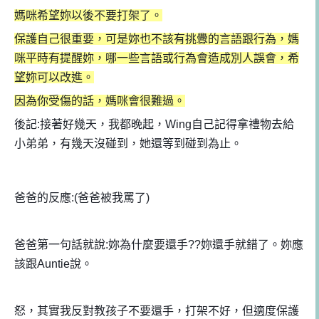
媽咪希望妳以後不要打架了。
保護自己很重要，可是妳也不該有挑釁的言語跟行為，媽
咪平時有提醒妳，哪一些言語或行為會造成別人誤會，希
望妳可以改進。
因為你受傷的話，媽咪會很難過。
後記:接著好幾天，我都晚起，Wing自己記得拿禮物去給
小弟弟，有幾天沒碰到，她還等到碰到為止。
爸爸的反應:(爸爸被我罵了)
爸爸第一句話就說:妳為什麼要還手??妳還手就錯了。妳應
該跟Auntie說。
怒，其實我反對教孩子不要還手，打架不好，但適度保護