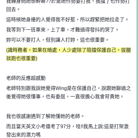
我轉身問她想幹嘛??於是她作勢要打我，我擋了也作勢打
回去。
這時候她身邊的人覺得我不好惹，所以趕緊把她拉走了。
我等到下一班車來，上了車，才難過得發抖的哭了。
妳可以不要打人，但別讓人打妳，這也很重要。
(識時務者，如果在暗處，人少處除了阻擋保護自己，拔腿
就跑也很重要)
老師的反應
超感動
老師特別跟我說她覺得Wing是在保護自己，說跟她聊過之
後覺得她很懂事，也有委屈，一直很擔心我會苛責她。
我也很感謝遇到了解她懂她的老師。
而且當天英文小考還考了97分，哇!!我馬上說:這是打架激
發出來的潛力嗎