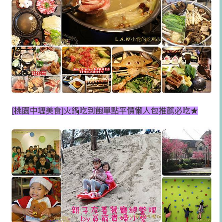
[桃園中壢美食]
火鍋吃到飽單點平價懶人包推薦必吃★