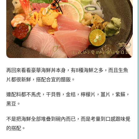
再回來看看豪華海鮮丼本身，有8種海鮮之多，而且生魚
片都很新鮮，搭配合宜的醋飯。
連配料都不馬虎，干貝唇，金桔，檸檬片，薑片，紫蘇，
黑豆。
不是把海鮮全部堆疊到碗內而已，而是考量到口感跟味覺
的搭配。