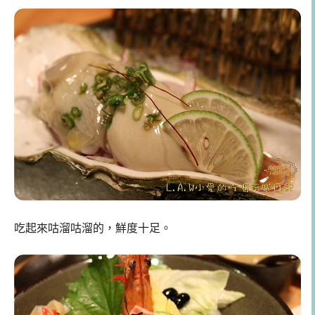
吃起來咕溜咕溜的，鮮度十足。