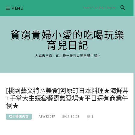
Skip
MENU
to
content
貧窮貴婦小愛的吃喝玩樂
育兒日記
人窮志不窮，花小錢一樣可以過貴婦生活!!
[桃園藝文特區美食]河原町日本料理★海鮮丼
+手掌大生蠔套餐霸氣登場★平日還有商業午
餐★
吃@桃園美食
AIWEI047
2016-10-05
2