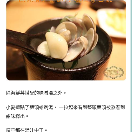
除海鮮丼搭配的味噌湯之外。
小愛還點了
蒜頭蛤蜊湯， 一拉起來看到整顆蒜頭被熬煮到
甜味釋出。
精華都在湯汁中了。