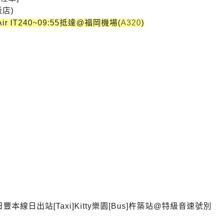
飯店)
r IT240~09:55抵達@福岡機場(
A320
)
日豐本線
日出站[Taxi]
Kitty樂園[Bus]
杵築站@特級音速號
別