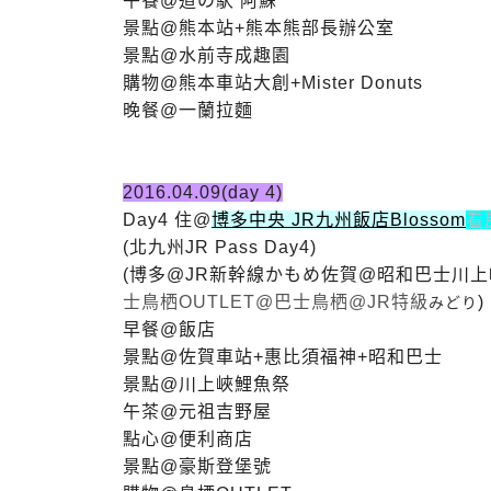
午餐@道の駅 阿蘇
景點@熊本站+熊本熊部長辦公室
景點@水前寺成趣園
購物@熊本車站大創+Mister Donuts
晚餐@一蘭拉麵
2016.04.09(day 4)
Day4 住@
博多中央 JR九州飯店Blossom
看
(北九州JR Pass Day4)
(博多@JR新幹線かもめ
佐賀@昭和巴士
川上
士
鳥栖OUTLET@巴士
鳥栖@JR特級
)
みどり
早餐@
飯店
景點@佐賀車站+惠比須福神+昭和巴士
景點@川上峽鯉魚祭
午茶@元祖吉野屋
點心@便利商店
景點@豪斯登堡號