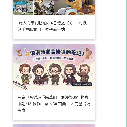
[旅人心事] 北海道16日慢旅（3）｜札幌
與千歲練琴日，夕張前一站
考高中音樂班重點筆記｜浪漫樂派早期與
中期×18 位作曲家 × 30 首曲目 × 完整聆聽
指南