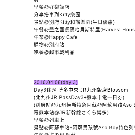
早餐@好樂飯店
分享搭車到Kitty樂園
景點@別府Kitty和諧樂園(生日優惠)
午餐@豐之國餐廳哈貝斯特屋(Harvest Hous
午茶@Happy Cafe
購物@別府站
晚餐@超市戰利品
2016.04.08(day 3)
Day3住@
博多中央 JR九州飯店Blossom
(
北九州JR PassDay3+熊本市電一日券
)
(別府站@九州橫斷特急
阿蘇@阿蘇男孩Aso B
電
熊本站@JR新幹線さくら
博多)
早餐@列車上
景點@阿蘇車站+阿蘇男孩號Aso Boy特色列