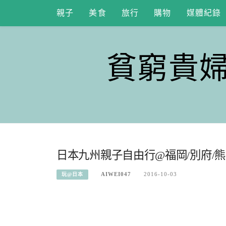
Skip
親子
美食
旅行
購物
媒體紀錄
to
content
貧窮貴
日本九州親子自由行@福岡/別府/熊本
AIWEI047
2016-10-03
玩@日本