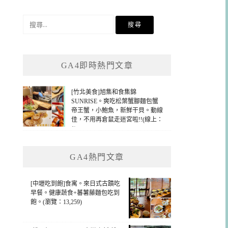
搜
尋
關
鍵
GA4即時熱門文章
字:
[竹北美食]旭集和食集錦
SUNRISE。爽吃松葉蟹腳麵包蟹
帝王蟹，小鮑魚，新鮮干貝。動線
佳，不用再倉鼠走迷宮啦!!(線上：
1)
GA4熱門文章
[中壢吃到飽]食寓。來日式古蹟吃
早餐。健康蔬食+蕃薯藤麵包吃到
飽。(瀏覽：13,259)