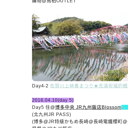
購物@鳥栖OUTLET
Day4-2
佐賀川上峡春まつり★充滿祝福的鯉
2016.04.10(day 5)
Day5 住@
博多中央 JR九州飯店Blossom
看
(北九州JR PASS)
(博多@JR特級
かもめ
長崎@長崎電鐵
櫻町@