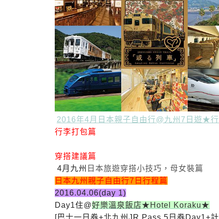
2016年4月日本親子
自由行@九州7日遊★
行李打包篇
穿搭建議篇
4月九州
日本旅遊穿搭小技巧，母女裝篇
日本九州親子自由行7日行程篇
2016.04.06(day 1)
Day1住@
好樂溫泉飯店★Hotel Koraku★
[巴士一日券+北九州JR Pass 5日券Day1+