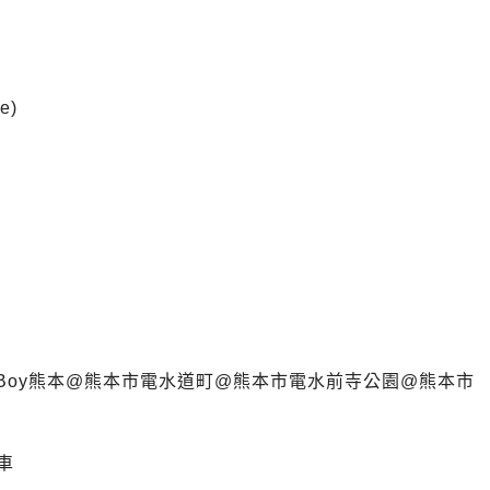
e)
oy
熊本@熊本市電
水道町@熊本市電
水前寺公園@熊本市
車