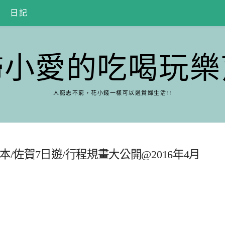
日記
婦小愛的吃喝玩樂
人窮志不窮，花小錢一樣可以過貴婦生活!!
/佐賀7日遊/行程規畫大公開@2016年4月