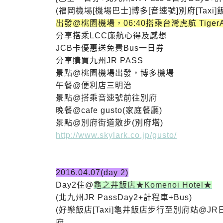
(福岡機場[機場巴士]
博多[音速號]
別府[Taxi]
出發@桃園機場，06:40搭乘台灣虎航 TigerAi
分享搭乘LCC廉航心得及感想
JCB卡優惠送免費Bus一日券
分享購買九州JR PASS
景點@桃園機場出發，博多機場
午餐@便利店三明治
景點@搭乘音速號前往別府
晚餐@cafe gusto(家庭餐廳)
景點@別府街道散步(別府塔)
http://www.skylark.co.jp/gusto/
2016.04.07(day 2)
Day2住
@
龜之井飯店★Komenoi Hotel★
(北九州JR PassDay2+計程車+Bus)
(好樂飯店[Taxi]
龜井飯店
步行至別府站@JR
府