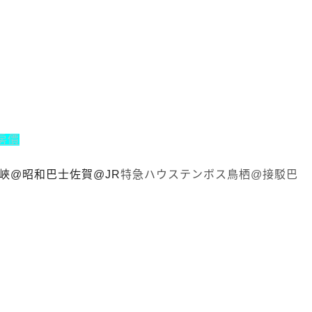
房價
峽@昭和巴士
佐賀
@JR
特急
ハウステンボス
鳥栖@接駁巴