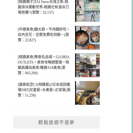
[桃園親子]TAI Snow台灣之新-桃
園滑冰運動世界-桃園也有溜冰刀
場地囉!!(瀏覽：32,137)
[中壢美食]麵大廚。牛肉麵好吃。
店內豆花、豆漿免費吃到飽。(瀏
覽：22,827)
[桃園美食]華泰名品城。GLORIA
OUTLETS。美食攻略總整理。桃
園高鐵站美食/機捷A18美食(瀏
覽：943,294)
[國泰航空CX飛機餐@日本成田機
場NRT]兒童餐+水果餐+正常餐(瀏
覽：11,250)
輕鬆旅遊不是夢