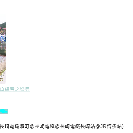
魚旗春之祭典
房價
長崎電鐵
濱町@長崎電鐵
@長崎電鐵
長崎站@JR
博多站)