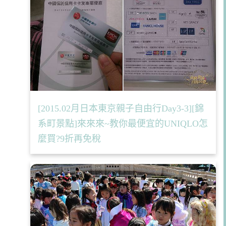
[2015.02月日本東京親子自由行Day3-3][錦
系町景點]來來來~教你最便宜的UNIQLO怎
麼買?9折再免稅