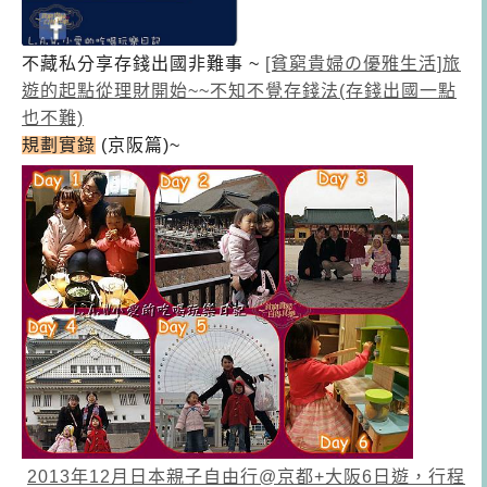
不藏私分享存錢出國非難事 ~
[貧窮貴婦の優雅生活]旅
遊的起點從理財開始~~不知不覺存錢法(存錢出國一點
也不難)
規劃實錄
(京阪篇)~
2013年12月日本親子自由行@京都+大阪6日遊，行程