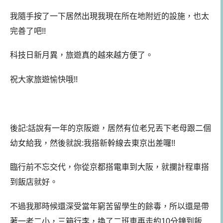
我隨手按了一下居然出現我現在所在地附近的設施，也太
完善了吧!!
科技日新月異，旅遊真的越來越方便了。
祝大家旅遊愉快哦!!
後記:話說有一年的京阪遊，居然有位老兄丟下老母跟二個
幼女給我，然後就說:我搭新幹線去東京出差囉!!
臨行前不忘交代，你從京都搭電車到大阪，就攔計程車搭
到飯店就好。
不過我那時候還深受當年窮苦留學生的餘毒，所以還是帶
著一老二小，三箱行李，換了二班車再走約10分鐘到飯