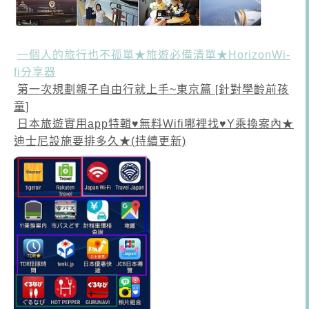
一個人的旅行也不孤單★旅遊必備清單★HorizonWi-
fi分享器
第一次規劃親子自由行就上手~東京篇 [針對學齡前孩
童]
日本旅遊實用app特輯♥無料Wifi哪裡找♥Y乘換案內★
迪士尼設施要排多久★(持續更新)