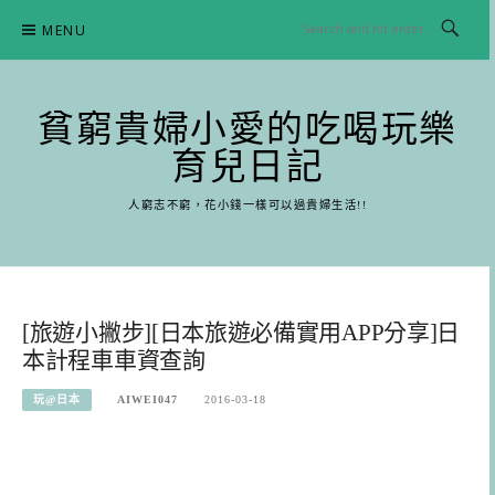
Skip
MENU
to
content
貧窮貴婦小愛的吃喝玩樂
育兒日記
人窮志不窮，花小錢一樣可以過貴婦生活!!
[旅遊小撇步][日本旅遊必備實用APP分享]日
本計程車車資查詢
玩@日本
AIWEI047
2016-03-18