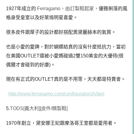
1927年成立的
Ferragamo，由訂製鞋起家，
優雅俐落的風
格身受皇室以及好萊塢明星喜愛。
很多皮件跟蓆子的設計都好搭配奧黛麗赫本的氣質。
也是小愛的愛牌，對於蝴蝶結真的沒有什麼抵抗力，當初
在美國OUTLET還被小愛媽碰過2雙150美金的大優待(很
偶爾才會碰到的好康)。
現在有正式的OUTLET真的是不用等，天天都是特賣會。
http://www.ferragamo.com/configurator/zh/twn
5.
TODS[義大利][皮件/精製鞋]
1970年創立，黛安娜王妃跟摩洛哥王室都是愛用者。