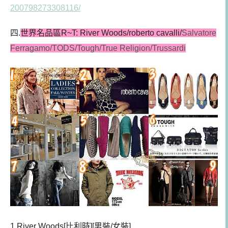
200798273308116/
四.
世界名品區R~T: River Woods/roberto cavalli/
Salvatore
Ferragamo/TODS/Tough/True Religion/Trussardi
1.River Woods[比利時][男裝/女裝]