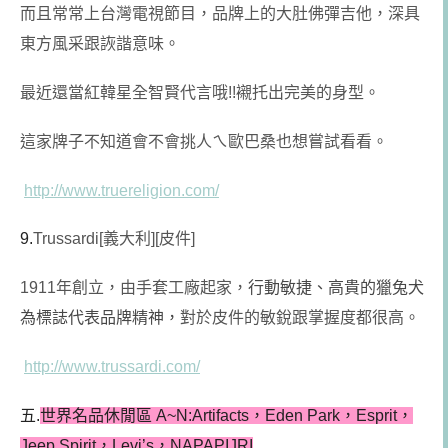
而且常常上台灣電視節目，品牌上的大肚佛彈吉他，深具
東方風采跟詼諧意味。
最近還當紅韓星全智賢代言哦!!襯托出完美的身型。
這家牌子不知道會不會挑人ㄟ歐巴桑也想嘗試看看。
http://www.truereligion.com/
9.
Trussardi[義大利][皮件]
1911年創立，由手套工廠起家，
行動敏捷、高貴的獵兔犬
為標誌代表品牌精神，
對於皮件的敏銳跟掌握度都很高。
http://www.trussardi.com/
五.
世界名品休閒區 A~N:Artifacts，Eden Park，Esprit，
Jeep Spirit，Levi’s，NAPAPIJRI