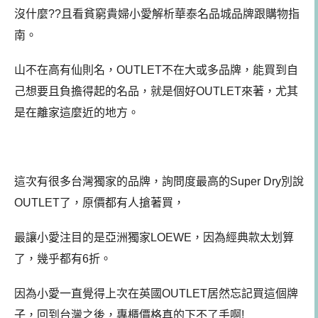
沒什麼??且看貧窮貴婦小愛解析華泰名品城品牌跟購物指
南。
山不在高有仙則名，OUTLET不在大或多品牌，能買到自
己想要且負擔得起的名品，就是個好OUTLET來著，尤其
是在離家這麼近的地方。
這次有很多台灣獨家的品牌，
詢問度最高的Super Dry別說
OUTLET了，原價都有人搶著買，
最讓小愛注目的是亞洲獨家LOEWE，因為經典款太划算
了，幾乎都有6折。
因為小愛一直覺得上次在英國OUTLET居然忘記買這個牌
子，回到台灣之後，專櫃價格真的下不了手啊!