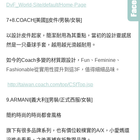
DvF_World-Site/default/Home-Page
7+8.COACH[美國][皮件/男裝/女裝]
以設計皮件起家，簡潔耐用為其重點，當初的設計靈感居
然是一只壘球手套，越用越光滑越耐用。
如今的Coach多變的材質跟設計，
Fun、Feminine、
Fashionable從實用性提升到這3F，值得細細品味。
http://taiwan.coach.com/top/CSfTop.jsp
9.ARMANI[義大利][男裝/正式西服/女裝]
簡約時尚的時尚都會風格
旗下有很多品牌系列，也有價位較樸實的A/X，小愛媽還
沒進去看看，之後再補充折數跟品牌。