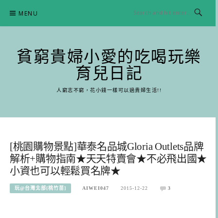
Skip
MENU
to
content
貧窮貴婦小愛的吃喝玩樂
育兒日記
人窮志不窮，花小錢一樣可以過貴婦生活!!
[桃園購物景點]華泰名品城Gloria Outlets品牌
解析+購物指南★天天特賣會★不必飛出國★
小資也可以輕鬆買名牌★
玩@台灣北部[桃竹苗]
AIWEI047
2015-12-22
3