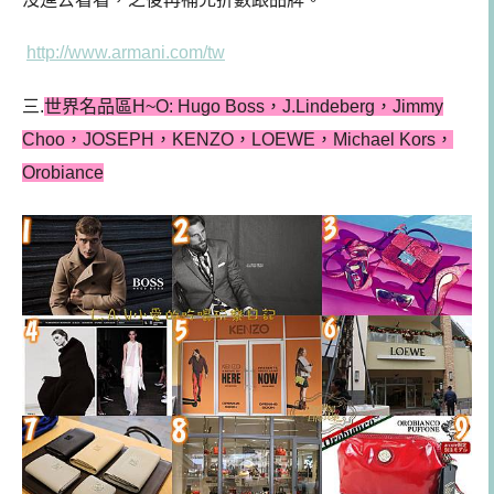
http://www.armani.com/tw
三.
世界名品區H~O: Hugo Boss，J.Lindeberg，Jimmy
Choo，JOSEPH，KENZO，LOEWE，Michael Kors，
Orobiance