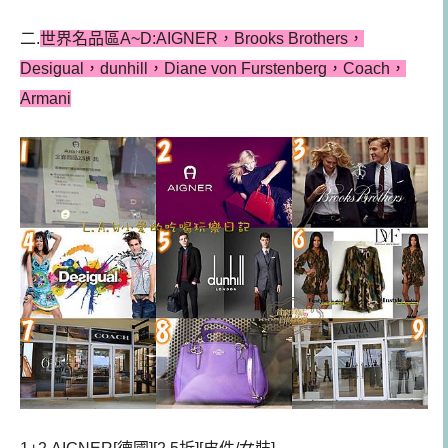
二.
世界名品區A~D:AIGNER，Brooks Brothers，
Desigual，dunhill，Diane von Furstenberg，Coach，
Armani