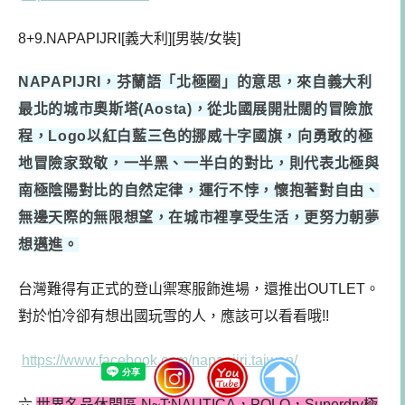
8+9.NAPAPIJRI[義大利][男裝/女裝]
NAPAPIJRI
，芬蘭語「北極圈」的意思，來自義大利
最北的城市奧斯塔(Aosta)，從北國展開壯闊的冒險旅
程，Logo以紅白藍三色的挪威十字國旗，向勇敢的極
地冒險家致敬，一半黑、一半白的對比，則代表北極與
南極陰陽對比的自然定律，運行不悖，懷抱著對自由、
無邊天際的無限想望，在城市裡享受生活，更努力朝夢
想邁進。
台灣難得有正式的登山禦寒服飾進場，還推出OUTLET。
對於怕冷卻有想出國玩雪的人，應該可以看看哦!!
https://www.facebook.com/napapijri.taiwan/
六.
世界名品休閒區 N~T:NAUTICA，POLO，Superdry極