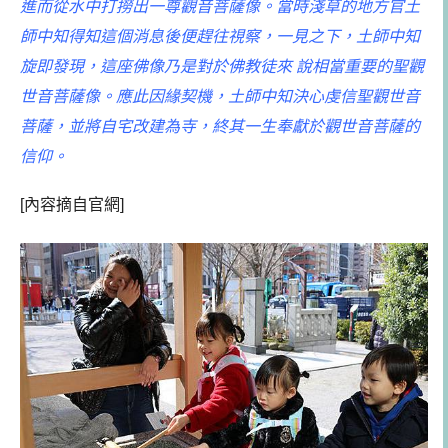
進而從水中打撈出一尊觀音菩薩像。當時淺草的地方官土
師中知得知這個消息後便趕往視察，一見之下，土師中知
旋即發現，這座佛像乃是對於佛教徒來 說相當重要的聖觀
世音菩薩像。應此因緣契機，土師中知決心虔信聖觀世音
菩薩，並將自宅改建為寺，終其一生奉獻於觀世音菩薩的
信仰。
[內容摘自官網]