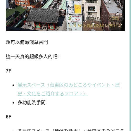
還可以俯瞰淺草雷門
這一天真的超級多人的吧!!
7F
展示スペース（台東区のみどころやイベント、歴
史、文化をご紹介するフロア。）
多功能洗手間
6F