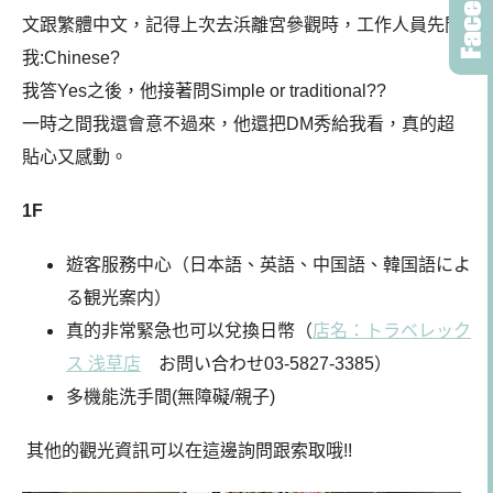
文跟繁體中文，記得上次去浜離宮參觀時，工作人員先問
我:Chinese?
我答Yes之後，他接著問Simple or traditional??
一時之間我還會意不過來，他還把DM秀給我看，真的超
貼心又感動。
1F
遊客服務中心（日本語、英語、中国語、韓国語によ
る観光案内）
真的非常緊急也可以兌換日幣（
店名：トラベレック
ス 浅草店
お問い合わせ03-5827-3385）
多機能洗手間(無障礙/親子)
其他的觀光資訊可以在這邊詢問跟索取哦!!