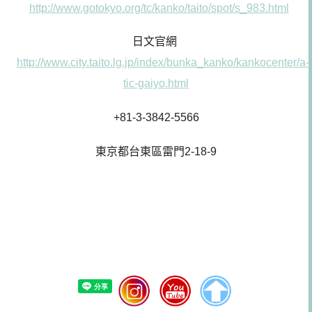
http://www.gotokyo.org/tc/kanko/taito/spot/s_983.html
日文官網
http://www.city.taito.lg.jp/index/bunka_kanko/kankocenter/a-
tic-gaiyo.html
+81-3-3842-5566
東京都台東區雷門2-18-9