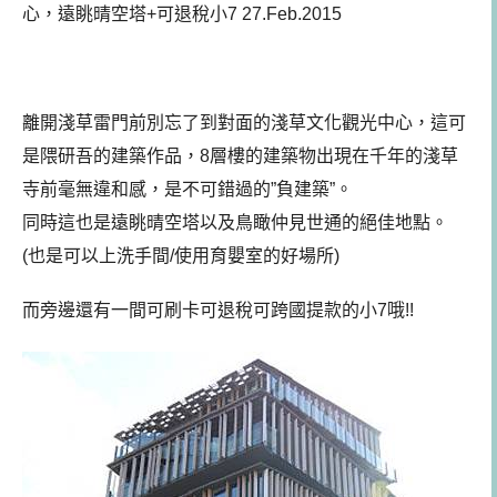
心，遠眺晴空塔+可退稅小7 27.Feb.2015
離開淺草雷門前別忘了到對面的淺草文化觀光中心，這可
是隈研吾的建築作品，8層樓的建築物出現在千年的淺草
寺前毫無違和感，是不可錯過的”負建築”。
同時這也是遠眺晴空塔以及鳥瞰仲見世通的絕佳地點。
(也是可以上洗手間/使用育嬰室的好場所)
而旁邊還有一間可刷卡可退稅可跨國提款的小7哦!!