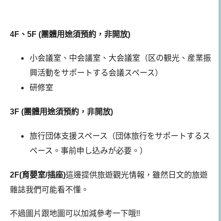
4F、5F (團體用途須預約，非開放)
小会議室、中会議室、大会議室（区の観光、産業振
興活動をサポートする会議スペース）
研修室
3F
(團體用途須預約，非開放)
旅行団体支援スペース（団体旅行をサポートするス
ペース。事前申し込みが必要。）
2F(育嬰室/插座)
這邊提供旅遊觀光情報，雖然日文的旅遊
雜誌我們可能看不懂。
不過圖片跟地圖可以加減參考一下哦!!