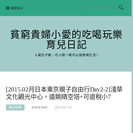
Skip
MENU
to
content
貧窮貴婦小愛的吃喝玩樂
育兒日記
人窮志不窮，花小錢一樣可以過貴婦生活!!
[2015.02月日本東京親子自由行Day2-2]淺草
文化觀光中心，遠眺晴空塔+可退稅小7
玩@日本
AIWEI047
2015-07-19