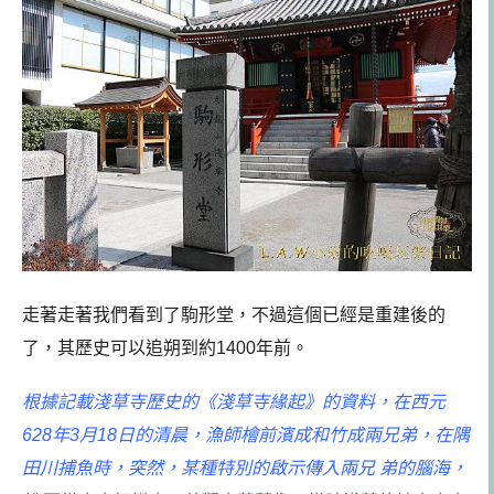
走著走著我們看到了駒形堂，不過這個已經是重建後的
了，其歷史可以追朔到約1400年前。
根據記載淺草寺歷史的《淺草寺緣起》的資料，在西元
628年3月18日的清晨，漁師檜前濱成和竹成兩兄弟，在隅
田川捕魚時，突然，某種特別的啟示傳入兩兄 弟的腦海，